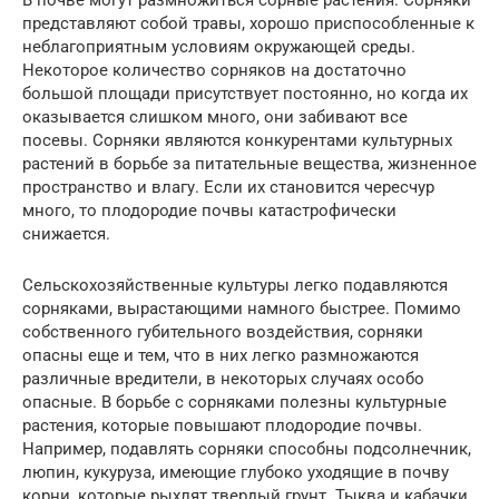
В почве могут размножиться сорные растения. Сорняки
представляют собой травы, хорошо приспособленные к
неблагоприятным условиям окружающей среды.
Некоторое количество сорняков на достаточно
большой площади присутствует постоянно, но когда их
оказывается слишком много, они забивают все
посевы. Сорняки являются конкурентами культурных
растений в борьбе за питательные вещества, жизненное
пространство и влагу. Если их становится чересчур
много, то плодородие почвы катастрофически
снижается.
Сельскохозяйственные культуры легко подавляются
сорняками, вырастающими намного быстрее. Помимо
собственного губительного воздействия, сорняки
опасны еще и тем, что в них легко размножаются
различные вредители, в некоторых случаях особо
опасные. В борьбе с сорняками полезны культурные
растения, которые повышают плодородие почвы.
Например, подавлять сорняки способны подсолнечник,
люпин, кукуруза, имеющие глубоко уходящие в почву
корни, которые рыхлят твердый грунт. Тыква и кабачки