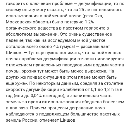
говорить о ключевой проблеме — дегумификации, то по
своему опыту могу сказать, что за 25 лет интенсивного
использования в пойменной почве (река Ока,
Московская область) было потеряно 1-2%
органического вещества в пахотном горизонте в
абсолютном выражении. Это очень существенное
падение, так как на исследуемом мной участке
осталось всего около 4% гумуса! — рассказывает
Шишов. — Тут еще нужно понимать, что на пойменных
почвах проблема дегумификации отчасти нивелируется
отложением принесенных паводковыми водами частиц
почвы, эрозия тут может быть менее выражена. На
других же почвах ситуация в этом плане может быть
еще хуже». По некоторым данным, средняя за столетие
скорость дегумификации колеблется от 0,1 до 1,3 т/га в
год (или до 0,04% ежегодно), и значительная часть
земель за время их использования обеднела более чем
в два раза. Причем процессы деградации почв
наблюдаются в подавляющем большинстве пахотных
земель России, отмечает Шишов