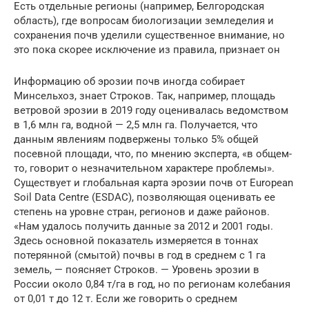
Есть отдельные регионы (например, Белгородская
область), где вопросам биологизации земледелия и
сохранения почв уделили существенное внимание, но
это пока скорее исключение из правила, признает он
Информацию об эрозии почв иногда собирает
Минсельхоз, знает Строков. Так, например, площадь
ветровой эрозии в 2019 году оценивалась ведомством
в 1,6 млн га, водной — 2,5 млн га. Получается, что
данным явлениям подвержены только 5% общей
посевной площади, что, по мнению эксперта, «в общем-
то, говорит о незначительном характере проблемы».
Существует и глобальная карта эрозии почв от European
Soil Data Centre (ESDAC), позволяющая оценивать ее
степень на уровне стран, регионов и даже районов.
«Нам удалось получить данные за 2012 и 2001 годы.
Здесь основной показатель измеряется в тоннах
потерянной (смытой) почвы в год в среднем с 1 га
земель, — поясняет Строков. — Уровень эрозии в
России около 0,84 т/га в год, но по регионам колебания
от 0,01 т до 12 т. Если же говорить о среднем