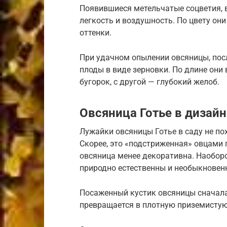
Появившиеся метельчатые соцветия, 
легкость и воздушность. По цвету он
оттенки.
При удачном опылении овсяницы, посл
плоды в виде зерновки. По длине они 
бугорок, с другой — глубокий желоб.
Овсяница Готье в дизайн
Лужайки овсяницы Готье в саду не по
Скорее, это «подстриженная» овцами г
овсяница менее декоративна. Наоборо
природно естественны и необыкновенн
Посаженный кустик овсяницы сначала
превращается в плотную приземистую 