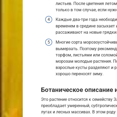
листьев. После цветения лето
только в том случае, если нуж
Каждые два-три года необходи
временем в средине засыхает 
рассаживают на новые грядки
Многие сорта морозоустойчивы
вымерзать. Поэтому рекоменду
торфом, листьями или соломой.
морозам молодые растения. П
взрослые кусты разделяют и р
хорошо переносят зиму.
Ботаническое описание 
Это растение относится к семейству З
преобладает умеренный, субтропическ
лугах и лесных массивах. В этом роду