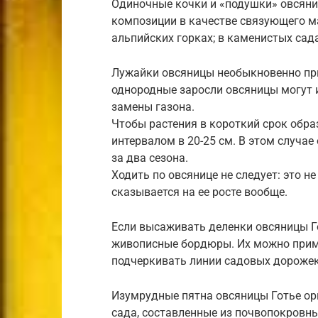
Одиночные кочки и «подушки» овсяни
композиции в качестве связующего м
альпийских горках; в каменистых сад
Лужайки овсяницы необыкновенно пр
однородные заросли овсяницы могут 
замены газона.
Чтобы растения в короткий срок обра
интервалом в 20-25 см. В этом случа
за два сезона.
Ходить по овсянице не следует: это не
сказывается на ее росте вообще.
Если высаживать деленки овсяницы Гот
живописные бордюры. Их можно приме
подчеркивать линии садовых дорожек
Изумрудные пятна овсяницы Готье ор
сада, составленные из почвопокровны