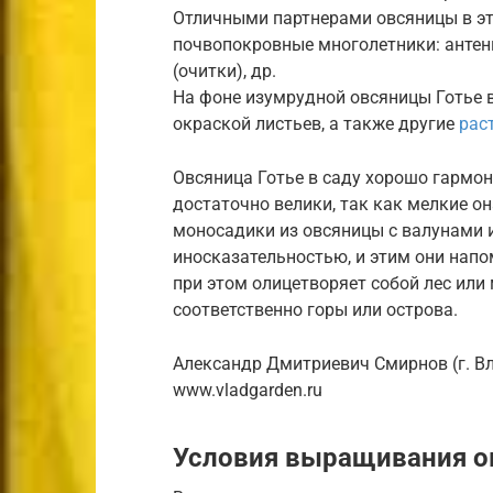
Отличными партнерами овсяницы в э
почвопокровные многолетники: антен
(очитки), др.
На фоне изумрудной овсяницы Готье 
окраской листьев, а также другие
рас
Овсяница Готье в саду хорошо гармон
достаточно велики, так как мелкие о
моносадики из овсяницы с валунами
иносказательностью, и этим они нап
при этом олицетворяет собой лес или
соответственно горы или острова.
Александр Дмитриевич Смирнов (г. В
www.vladgarden.ru
Условия выращивания о