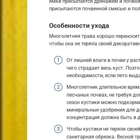
ямки присыпается дренажем и почвой,
присыпаются почвенной смесью и по
Особенности ухода
Многолетняя трава хорошо переносит 
чтобы она не теряла своей декоратив
От лишней влаги в почве у рас
чего страдает весь куст. Поэт
необходимости, если лето выд
Многолетник длительное время
песчаных почвах, не требуя д
сезон кустики можно подкорми
минеральные удобрения для д
концентрация должна быть в д
Чтобы кустики не теряли своей
санитарная обрезка. Весной т