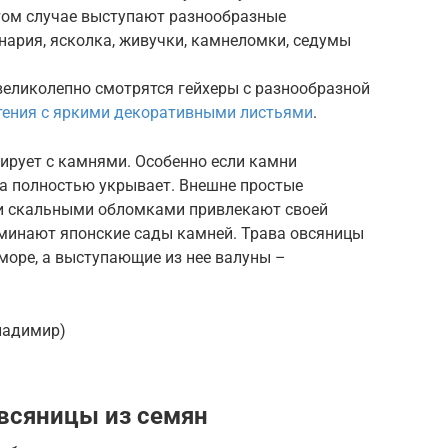
том случае выступают разнообразные
нария, ясколка, живучки, камнеломки, седумы
великолепно смотрятся гейхеры с разнообразной
тения с яркими декоративными листьями
.
ирует с камнями. Особенно если камни
на полностью укрывает. Внешне простые
 и скальными обломками привлекают своей
оминают японские сады камней. Трава овсяницы
 море, а выступающие из нее валуны –
ладимир)
всяницы из семян