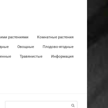
ними растениями
Комнатные растения
дные
Овощные
Плодово-ягодные
венные
Травянистые
Информация
Поиск: