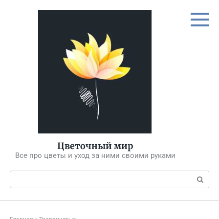
Перейти
к
контенту
Цветочный мир
Все про цветы и уход за ними своими руками
Поиск: