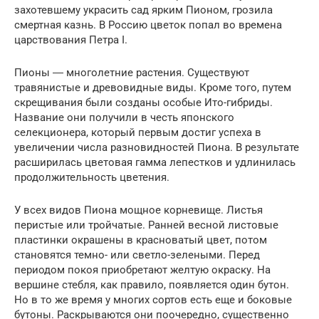
захотевшему украсить сад ярким Пионом, грозила
смертная казнь. В Россию цветок попал во времена
царствования Петра I.
Пионы ― многолетние растения. Существуют
травянистые и древовидные виды. Кроме того, путем
скрещивания были созданы особые Ито-гибриды.
Название они получили в честь японского
селекционера, который первым достиг успеха в
увеличении числа разновидностей Пиона. В результате
расширилась цветовая гамма лепестков и удлинилась
продолжительность цветения.
У всех видов Пиона мощное корневище. Листья
перистые или тройчатые. Ранней весной листовые
пластинки окрашены в красноватый цвет, потом
становятся темно- или светло-зелеными. Перед
периодом покоя приобретают желтую окраску. На
вершине стебля, как правило, появляется один бутон.
Но в то же время у многих сортов есть еще и боковые
бутоны. Раскрываются они поочередно, существенно