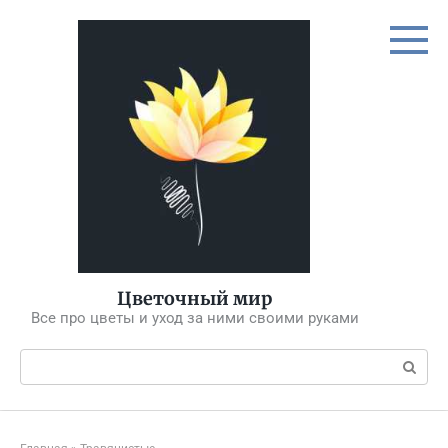
Перейти
к
контенту
Цветочный мир
Все про цветы и уход за ними своими руками
Поиск: