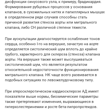
дисфункции синусового узла, к примеру, брадикардия.
Формирование рубцовых процессов у основания
клапанов, в сухожильных нитях и папиллярных мышцах
в определенном ряде случаев способны стать
причиной развития стеноза аорты или митрального
клапана, либо СН различной степени тяжести.
При аускультации диагностируется ослабление тонов
сердца, особенно I-го на верхушке, зачастую на аорте
определяется систолический шум вплоть до крайне
грубого, характерного для склероза (стеноза) клапана
аорты. На верхушке также может выслушиваться
систолический шум, что является результатом
относительной недостаточности функционирования
митрального клапана. НК чаще всего развивается в
подобных ситуациях по левожелудочковому типу.
При атеросклеротическом кардиосклерозе АД имеет
показатели выше нормы, биохимические параметры
также претерпевают изменения, выражающиеся в
гиперхолестеринемии и росте бета-липропротеидов.