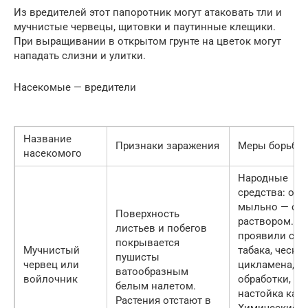
Из вредителей этот папоротник могут атаковать тли и
мучнистые червецы, щитовки и паутинные клещики.
При выращивании в открытом грунте на цветок могут
нападать слизни и улитки.
Насекомые — вредители
Название
Признаки заражения
Меры борьбы
насекомого
Народные
средства: оп
мыльно — сп
Поверхность
раствором. Х
листьев и побегов
проявили себ
покрывается
Мучнистый
табака, чесно
пушисты
червец или
цикламена, с
ватообразным
войлочник
обработки, ап
белым налетом.
настойка кал
Растения отстают в
Химические