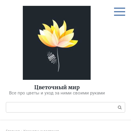
Перейти
к
контенту
Цветочный мир
Все про цветы и уход за ними своими руками
Поиск: