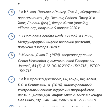
г.
^ a b
Чжан, Гангмин и Ранкер, Том А.,
«Сердечный
парагемионит»
, Ву, Чжэнъи;
Рэйвен, Питер Х. и
Хонг, Дэюань (ред.),
Флора Китая
(онлайн)
,
eFloras.org , получено 9 января 2020 г.
^
»
Hemionitis cordata
Roxb. Ex Hook. & Grev.»
,
Международный индекс названий растений
,
получено
9
января
2020 г.
^
Микель, Джон Т. (1974), «переопределение
Genus
Hemionitis
«,
американский Папоротник
Journal
,
64
(1): 3-12,
DOI
10,2307 / 1546715
,
JSTOR
1546715
^ a b c
Фрейзер-Дженкинс, CR;
Ганди, KN;
Холия,
Б.С. и Бенниамин, А. (2016),
Аннотированный
контрольный список индийских птеридофитов,
часть 1
, Дехра Дун, Индия: Бишен Сингх Махендра
Пал Сингх, стр. 246–248,
ISBN
978-81-211-0952-9