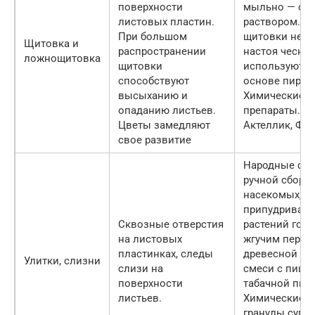
поверхности
мыльно — сп
листовых пластин.
раствором. Л
При большом
щитовки не л
Щитовка и
распространении
настоя чеснок
ложнощитовка
щитовки
используют с
способствуют
основе пирет
высыханию и
Химические
опаданию листьев.
препараты. Ф
Цветы замедляют
Актеллик, Фу
свое развитие
Народные спо
ручной сбор 
насекомых,
припудривани
Сквозные отверстия
растений горч
на листовых
жгучим перце
пластинках, следы
древесной зо
Улитки, слизни
слизи на
смеси с пище
поверхности
табачной пыл
листьев.
Химические п
гранулы супе