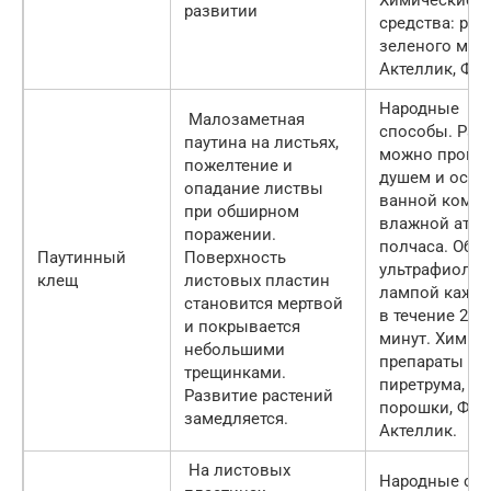
развитии
средства: рас
зеленого мыл
Актеллик, Фи
Народные
Малозаметная
способы. Рас
паутина на листьях,
можно промы
пожелтение и
душем и оста
опадание листвы
ванной комна
при обширном
влажной атмо
поражении.
полчаса. Обл
Паутинный
Поверхность
ультрафиолет
клещ
листовых пластин
лампой кажд
становится мертвой
в течение 2
и покрывается
минут. Химич
небольшими
препараты на
трещинками.
пиретрума, с
Развитие растений
порошки, Фит
замедляется.
Актеллик.
На листовых
Народные спо