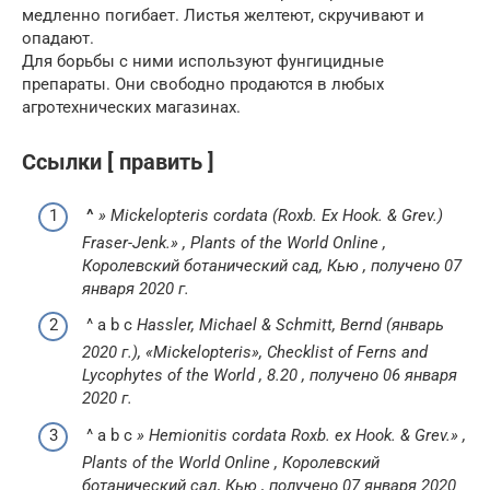
медленно погибает. Листья желтеют, скручивают и
опадают.
Для борьбы с ними используют фунгицидные
препараты. Они свободно продаются в любых
агротехнических магазинах.
Ссылки [ править ]
^
» Mickelopteris cordata (Roxb. Ex Hook. & Grev.)
Fraser-Jenk.» ,
Plants of the World Online
,
Королевский ботанический сад, Кью , получено 07
января 2020 г.
^ a b c
Hassler, Michael & Schmitt, Bernd (январь
2020 г.), «Mickelopteris»,
Checklist of Ferns and
Lycophytes of the World
, 8.20
, получено
06
января
2020 г.
^ a b c
»
Hemionitis cordata
Roxb. ex Hook. & Grev.»
,
Plants of the World Online
, Королевский
ботанический сад, Кью
, получено
07
января
2020