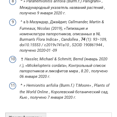
^
»
Parahemionitis arifolia
(Burm.f.) Panigrahi»
,
Международный указатель названий растений
,
получено
9
января
2020 г.
^ a b
Мазумдар, Джайдип;
Callmander, Martin &
Fumeaux, Nicolas (2019),
«Типизация и
номенклатура папоротников, описанных в NL
Burman’s Flora Indica»
,
Candollea
,
74
(1): 93–109,
doi
10.15553 / c2019v741a10
,
S2CID
190861944
,
получено
2020-01 -09
↑
Hassler, Michael & Schmitt, Bernd (январь 2020
г.), «Mickelopteris cordata»,
Контрольный список
папоротников и ликофитов мира
, 8.20
, получено
06
января
2020 г.
^
»
Hemionitis arifolia
(Burm.f.) T.Moore»
,
Plants of
the World Online
, Королевский ботанический сад,
Кью
, получено
7
января
2020 г.