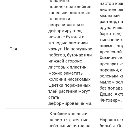
пластинах
настой крапи
появляются клейкие
листьев ревен
капельки, листовые
мыльный
пластинки
раствор, наст
сворачиваются и
одуванчика, л
деформируются,
бархатцев,
нежные бутоны и
тысячелистни
молодые листочки
пижмы, опудр
Тля
чахнут. На верхушках
древесной зо
побегов, бутонах или
Химические
нижней стороне
препараты: С
листовых пластин
порошки, обр
можно заметить
зеленым кал
колонии насекомых.
мылом зелен
Цветки пораженных
без попадания
тлей растения могут
Децис, Актелл
стать
Фитоверм.
деформированными.
Клейкие капельки
на листьях, желтые
Народные ме
небольшие пятна на
борьбы. Опры