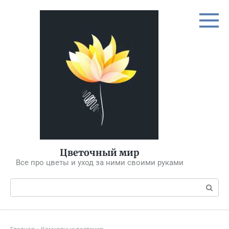
Перейти
к
контенту
Цветочный мир
Все про цветы и уход за ними своими руками
Поиск: