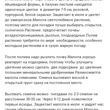
яйцевидной формы, в пазухах листьев находятся
одиночные цветки в диаметре 7-9 см, розовой,
пурпурной, белой окраски. Зацветает в июле и цветет
до заморозков.Малопа светолюбивое растение,
поэтому место для посадки лучше выбирать открытое,
солнечное.Растение предпочитает почвы
воздухопроницаемые, рыхлые, плодородные.Полив
растению требуется по мере необходимости, особенно
молодым растениям и в сухую жаркую погоду.
После полива надо рыхлить почву.Малопа хорошо
реагирует на подкормки, поэтому чтобы улучшить
цветение можно сделать две подкормки до цветения
полными минеральными удобрениями.Размножается
малопа семенами. Семена высевают весной в
открытый грунт сразу на постоянное место.
Высевать семена можно гнездами по 2-3 семени на
расстояние 30-35 см. Через 9-12 дней появляются
первые всходы. Зацветает малопа в июле и радует нас
своим обильным цветением до заморозков.Малопа