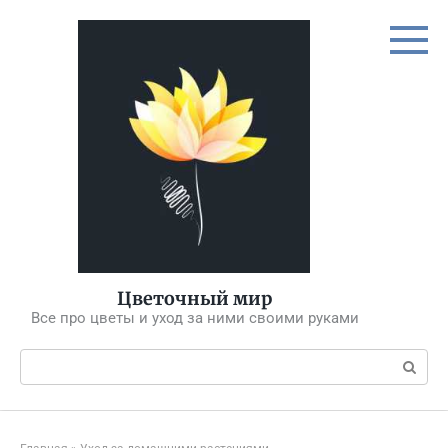
Перейти
к
контенту
Цветочный мир
Все про цветы и уход за ними своими руками
Поиск: