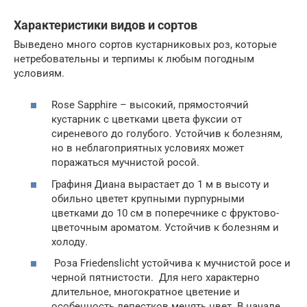
Характеристики видов и сортов
Выведено много сортов кустарниковых роз, которые
нетребовательны и терпимы к любым погодным
условиям.
Rose Sapphire – высокий, прямостоячий
кустарник с цветками цвета фуксии от
сиреневого до голубого. Устойчив к болезням,
но в неблагоприятных условиях может
поражаться мучнистой росой.
Графиня Диана вырастает до 1 м в высоту и
обильно цветет крупными пурпурными
цветками до 10 см в поперечнике с фруктово-
цветочным ароматом. Устойчив к болезням и
холоду.
Роза Friedenslicht устойчива к мучнистой росе и
черной пятнистости. Для него характерно
длительное, многократное цветение и
особенность лепестков менять цвет. В начале