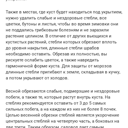
Также в местах, где куст будет находиться под укрытием,
нужно удалить слабые и нездоровые стебли, все
цветки, бутоны и листья, чтобы во время зимовки они
не поддались грибковым болезням и не заразили
растение целиком. В отличие от других вьющихся и
кустистых растений, стебли которых обрезают вплоть
до уровня накрытия, длинные стебли шрабов
необходимо оставить. Обрезав их полностью, вы
рискуете ослабить цветок, а также навредить
гармоничной форме куста. Для защиты от морозов
длинные стебли пригибают к земле, складывая в кучку,
а потом укрывают от холодов.
Весной обрезаются слабые, подмерзшие и нездоровые
побеги, а также те, которые растут внутрь куста. На
стеблях рекомендуется оставить от 3 до 5 самых
сильных побега, а на каждом из них не более 8 почек.
Целью весенней обрезки стеблей является укорочение
центральных стеблей на четвертую часть, а боковых на
две трети. Таким образом, садовод дает самым