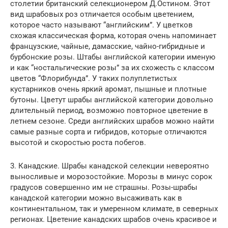
столетии британский селекционером Д.Остином. Этот
вид шрабовых роз отличается особым цветением,
которое часто называют “английским”. У цветков
схожая классическая форма, которая очень напоминает
французские, чайные, дамасские, чайно-гибридные и
бурбонские розы. Штабы английской категории именую
и как “ностальгические розы” за их схожесть с классом
цветов “Флорибунда”. У таких полуплетистых
кустарников очень яркий аромат, пышные и плотные
бутоны. Цветут шрабы английской категории довольно
длительный период, возможно повторное цветение в
летнем сезоне. Среди английских шрабов можно найти
самые разные сорта и гибридов, которые отличаются
высотой и скоростью роста побегов.
3. Канадские. Шрабы канадской селекции невероятно
выносливые и морозостойкие. Морозы в минус сорок
градусов совершенно им не страшны. Розы-шрабы
канадской категории можно высаживать как в
континентальном, так и умеренном климате, в северных
регионах. Цветение канадских шрабов очень красивое и