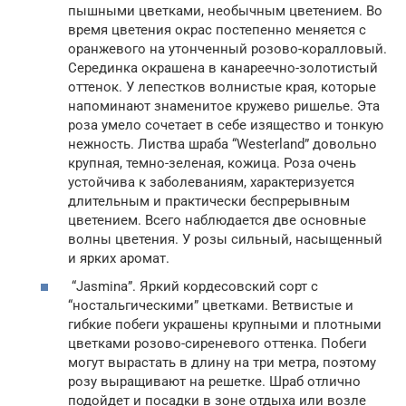
пышными цветками, необычным цветением. Во
время цветения окрас постепенно меняется с
оранжевого на утонченный розово-коралловый.
Серединка окрашена в канареечно-золотистый
оттенок. У лепестков волнистые края, которые
напоминают знаменитое кружево ришелье. Эта
роза умело сочетает в себе изящество и тонкую
нежность. Листва шраба “Westerland” довольно
крупная, темно-зеленая, кожица. Роза очень
устойчива к заболеваниям, характеризуется
длительным и практически беспрерывным
цветением. Всего наблюдается две основные
волны цветения. У розы сильный, насыщенный
и ярких аромат.
“Jasmina”. Яркий кордесовский сорт с
“ностальгическими” цветками. Ветвистые и
гибкие побеги украшены крупными и плотными
цветками розово-сиреневого оттенка. Побеги
могут вырастать в длину на три метра, поэтому
розу выращивают на решетке. Шраб отлично
подойдет и посадки в зоне отдыха или возле