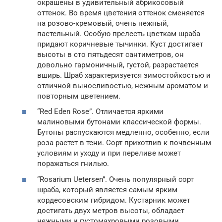
окрашены в удивительный абрикосовый
оттенок. Во время цветения оттенок сменяется
на розово-кремовый, очень нежный,
пастельный. Особую прелесть цветкам шраба
придают коричневые тычинки. Куст достигает
высоты в сто пятьдесят сантиметров, он
довольно гармоничный, густой, разрастается
вширь. Шраб характеризуется зимостойкостью и
отличной выносливостью, нежным ароматом и
повторным цветением.
“Red Eden Rose”. Отличается яркими
малиновыми бутонами классической формы.
Бутоны распускаются медленно, особенно, если
роза растет в тени. Сорт прихотлив к почвенным
условиям и уходу и при переливе может
поражаться гнилью.
“Rosarium Uetersen”. Очень популярный сорт
шраба, который является самым ярким
кордесовским гибридом. Кустарник может
достигать двух метров высоты, обладает
нежными и густомахровыми розовыми