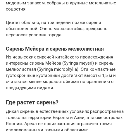
медовым запахом, собраны в крупные метельчатые
соцветия.
Цветет обильно, на три недели позже сирени
обыкновенной. Очень морозостойка, прекрасно
переносит условия города.
Сирень Мейера и сирень мелколистная
Из невысоких сиреней китайского происхождения
интересны сирень Мейера (Syringa meyeri) и сирень
мелколистная (Syringa microphylla). Эти компактные
густокронные кустарники достигают высоты 1,5 м и
считаются менее морозостойкими по сравнению с
предыдущими видами.
Где растет сирень?
Дикая сирень в естественных условиях распространена
только на территории Европы и Азии, а также островах
Японии. Ареал ее произрастания ограничен тремя
изолированными горными областями: