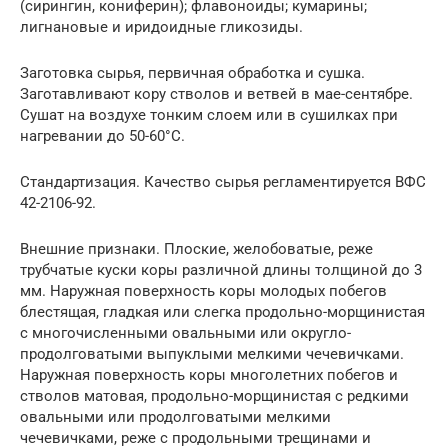
(сирингин, кониферин); флавоноиды; кумарины;
лигнановые и иридоидные гликозиды.
Заготовка сырья, первичная обработка и сушка.
Заготавливают кору стволов и ветвей в мае-сентябре.
Сушат на воздухе тонким слоем или в сушилках при
нагревании до 50-60°С.
Стандартизация. Качество сырья регламентируется ВФС
42-2106-92.
Внешние признаки. Плоские, желобоватые, реже
трубчатые куски коры различной длины толщиной до 3
мм. Наружная поверхность коры молодых побегов
блестящая, гладкая или слегка продольно-морщинистая
с многочисленными овальными или округло-
продолговатыми выпуклыми мелкими чечевичками.
Наружная поверхность коры многолетних побегов и
стволов матовая, продольно-морщинистая с редкими
овальными или продолговатыми мелкими
чечевичками, реже с продольными трещинами и