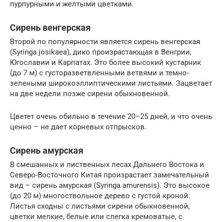
пурпурными и желтыми цветками.
Сирень венгерская
Второй по популярности является сирень венгерская
(Syringa josikaea), дико произрастающая в Венгрии,
Югославии и Карпатах. Это более высокий кустарник
(до 7 м) с густоразветвленными ветвями и темно-
зелеными широкоэллиптическими листьями. Зацветает
на две недели позже сирени обыкновенной.
Цветет очень обильно в течение 20–25 дней, и что очень
ценно – не дает корневых отпрысков.
Сирень амурская
В смешанных и лиственных лесах Дальнего Востока и
Северо-Восточного Китая произрастает замечательный
вид – сирень амурская (Syringa amurensis). Это высокое
(до 20 м) многоствольное дерево с густой кроной.
Листья сходны с листьями сирени обыкновенной,
цветки мелкие, белые или слегка кремоватые, с