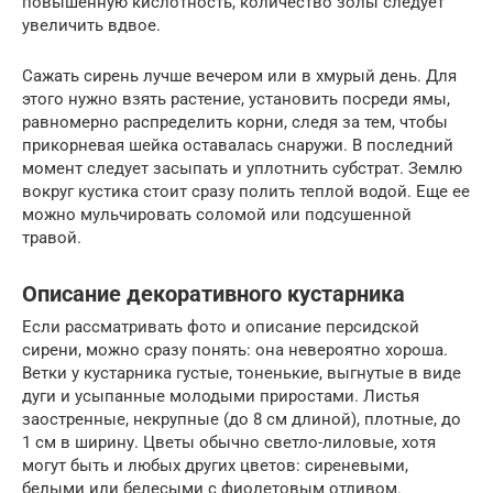
повышенную кислотность, количество золы следует
увеличить вдвое.
Сажать сирень лучше вечером или в хмурый день. Для
этого нужно взять растение, установить посреди ямы,
равномерно распределить корни, следя за тем, чтобы
прикорневая шейка оставалась снаружи. В последний
момент следует засыпать и уплотнить субстрат. Землю
вокруг кустика стоит сразу полить теплой водой. Еще ее
можно мульчировать соломой или подсушенной
травой.
Описание декоративного кустарника
Если рассматривать фото и описание персидской
сирени, можно сразу понять: она невероятно хороша.
Ветки у кустарника густые, тоненькие, выгнутые в виде
дуги и усыпанные молодыми приростами. Листья
заостренные, некрупные (до 8 см длиной), плотные, до
1 см в ширину. Цветы обычно светло-лиловые, хотя
могут быть и любых других цветов: сиреневыми,
белыми или белесыми с фиолетовым отливом.