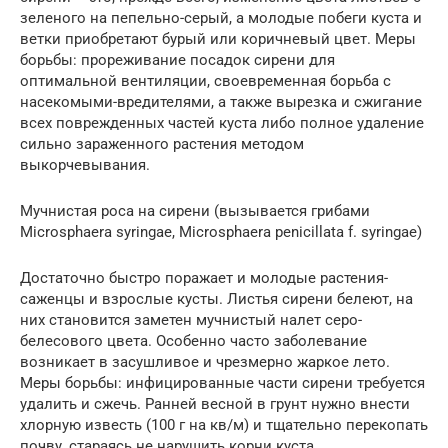
зеленого на пепельно-серый, а молодые побеги куста и
ветки приобретают бурый или коричневый цвет. Меры
борьбы: прореживание посадок сирени для
оптимальной вентиляции, своевременная борьба с
насекомыми-вредителями, а также вырезка и сжигание
всех поврежденных частей куста либо полное удаление
сильно зараженного растения методом
выкорчевывания.
Мучнистая роса на сирени (вызывается грибами
Microsphaera syringae, Microsphaera penicillata f. syringae)
Достаточно быстро поражает и молодые растения-
саженцы и взрослые кусты. Листья сирени белеют, на
них становится заметен мучнистый налет серо-
белесового цвета. Особенно часто заболевание
возникает в засушливое и чрезмерно жаркое лето.
Меры борьбы: инфицированные части сирени требуется
удалить и сжечь. Ранней весной в грунт нужно внести
хлорную известь (100 г на кв/м) и тщательно перекопать
почву, стараясь не нарушить корни куста.