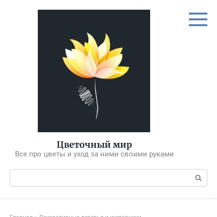
Перейти
к
контенту
Цветочный мир
Все про цветы и уход за ними своими руками
Поиск: