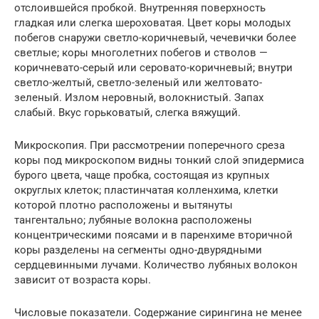
отслоившейся пробкой. Внутренняя поверхность
гладкая или слегка шероховатая. Цвет коры молодых
побегов снаружи светло-коричневый, чечевички более
светлые; коры многолетних побегов и стволов —
коричневато-серый или серовато-коричневый; внутри
светло-желтый, светло-зеленый или желтовато-
зеленый. Излом неровный, волокнистый. Запах
слабый. Вкус горьковатый, слегка вяжущий.
Микроскопия. При рассмотрении поперечного среза
коры под микроскопом видны тонкий слой эпидермиса
бурого цвета, чаще пробка, состоящая из крупных
округлых клеток; пластинчатая колленхима, клетки
которой плотно расположены и вытянуты
тангентально; лубяные волокна расположены
концентрическими поясами и в паренхиме вторичной
коры разделены на сегменты одно-двурядными
сердцевинными лучами. Количество лубяных волокон
зависит от возраста коры.
Числовые показатели. Содержание сирингина не менее