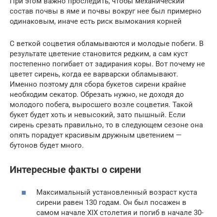
При этом важно проследить, чтобы механический
состав почвы в яме и почвы вокруг нее был примерно
одинаковым, иначе есть риск вымокания корней
С веткой соцветия обламываются и молодые побеги. В
результате цветение становится редким, а сам куст
постепенно погибает от задирания коры. Вот почему не
цветет сирень, когда ее варварски обламывают.
Именно поэтому для сбора букетов сирени крайне
необходим секатор. Обрезать нужно, не доходя до
молодого побега, выросшего возле соцветия. Такой
букет будет хоть и невысокий, зато пышный. Если
сирень срезать правильно, то в следующем сезоне она
опять порадует красивым дружным цветением —
бутонов будет много.
Интересные факты о сирени
Максимальный установленный возраст куста
сирени равен 130 годам. Он был посажен в
самом начале XIX столетия и погиб в начале 30-