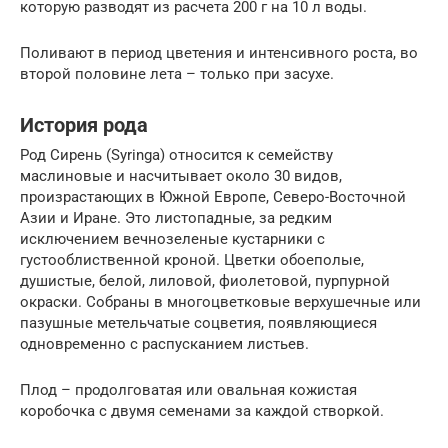
которую разводят из расчета 200 г на 10 л воды.
Поливают в период цветения и интенсивного роста, во
второй половине лета – только при засухе.
История рода
Род Сирень (Syringa) относится к семейству
маслиновые и насчитывает около 30 видов,
произрастающих в Южной Европе, Северо-Восточной
Азии и Иране. Это листопадные, за редким
исключением вечнозеленые кустарники с
густооблиственной кроной. Цветки обоеполые,
душистые, белой, лиловой, фиолетовой, пурпурной
окраски. Собраны в многоцветковые верхушечные или
пазушные метельчатые соцветия, появляющиеся
одновременно с распусканием листьев.
Плод – продолговатая или овальная кожистая
коробочка с двумя семенами за каждой створкой.