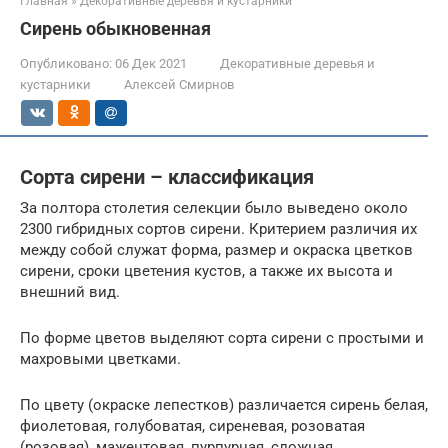
Главная
»
Декоративные деревья и кустарники
Сирень обыкновенная
Опубликовано:
06 Дек 2021
Декоративные деревья и
кустарники
Алексей Смирнов
Сорта сирени – классификация
За полтора столетия селекции было выведено около
2300 гибридных сортов сирени. Критерием различия их
между собой служат форма, размер и окраска цветков
сирени, сроки цветения кустов, а также их высота и
внешний вид.
По форме цветов выделяют сорта сирени с простыми и
махровыми цветками.
По цвету (окраске лепестков) различается сирень белая,
фиолетовая, голубоватая, сиреневая, розоватая
(розовая), мажентовая, пурпурная, сложная.