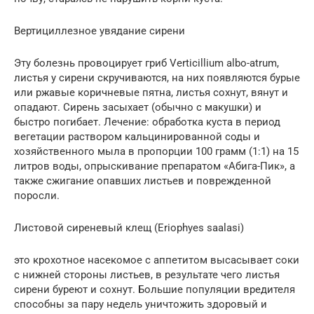
Вертициллезное увядание сирени
Эту болезнь провоцирует гриб Verticillium albo-atrum,
листья у сирени скручиваются, на них появляются бурые
или ржавые коричневые пятна, листья сохнут, вянут и
опадают. Сирень засыхает (обычно с макушки) и
быстро погибает. Лечение: обработка куста в период
вегетации раствором кальцинированной соды и
хозяйственного мыла в пропорции 100 грамм (1:1) на 15
литров воды, опрыскивание препаратом «Абига-Пик», а
также сжигание опавших листьев и поврежденной
поросли.
Листовой сиреневый клещ (Eriophyes saalasi)
это крохотное насекомое с аппетитом высасывает соки
с нижней стороны листьев, в результате чего листья
сирени буреют и сохнут. Большие популяции вредителя
способны за пару недель уничтожить здоровый и