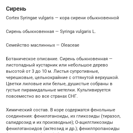
Сирень
Cortex Syringae vulgaris — кора сирени обыкновенной
Сирень обыкновенная — Syringa vulgaris L.
Семейство маслинных — Oleaceae
Ботаническое описание. Сирень обыкновенная —
листопадный кустарник или небольшое дерево
высотой от 3 до 10 м. Листья супротивные,
черешковые, цельнокрайние с оттянутой верхушкой.
Цветки лиловые или белые, душистые собраны в
густые пирамидальные метелки. Культивируется
повсеместно во все странах СНГ.
Химический состав. В коре содержатся фенольные
соединения: фенилэтаноиды, их гликозиды (тиразол,
салидрозид и их производные); О-ацилгликозиды
фенилэтаноидов (актеозид и др.); фенилпропаноиды