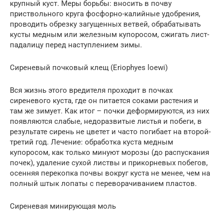
крупный куст. Меры борьбы: вносить в почву
приствольного круга фосфорно-калийные удобрения,
проводить обрезку загущенных ветвей, обрабатывать
кусты медным или железным купоросом, сжигать лист-
падалицу перед наступлением зимы.
Сиреневый почковый клещ (Eriophyes loewi)
Вся жизнь этого вредителя проходит в почках
сиреневого куста, где он питается соками растения и
там же зимует. Как итог – почки деформируются, из них
появляются слабые, недоразвитые листья и побеги, в
результате сирень не цветет и часто погибает на второй-
третий год. Лечение: обработка куста медным
купоросом, как только минуют морозы (до распускания
почек), удаление сухой листвы и прикорневых побегов,
осенняя перекопка почвы вокруг куста не менее, чем на
полный штык лопаты с переворачиванием пластов.
Сиреневая минирующая моль