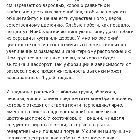
см нарезают со взрослых, хорошо развитых и
стабильно цветущих растений так, чтобы не нарушить
общий габитус и не нанести существенного ущерба
естественному цветению. Слабые побеги, как правило,
не цветут. Наиболее качественную выгонку дают побеги
из середины куста или дерева. У многих растений
цветочные почки легко отличить от вегетативных по
увеличенным размерам и характерному расположению.
Чем крупнее цветочные почки, тем короче будет
выгонка и наоборот. Так, у форзиции в зависимости от
размера почек продолжительность выгонки может
варьировать от 1 до 3 недель.
У плодовых растений — яблони, груши, абрикоса,
персика, вишни, сливы предпочтительнее брать побеги,
которые отходят от ствола почти перпендикулярно,
именно на них закладывается наибольшее число
цветочных почек. У косточковых — вишни, миндаля
следует выбирать те ветки, которые покрыты
генеративными почками погуще. У сирени наилучшими
являются центральные побеги. У вечнозеленых