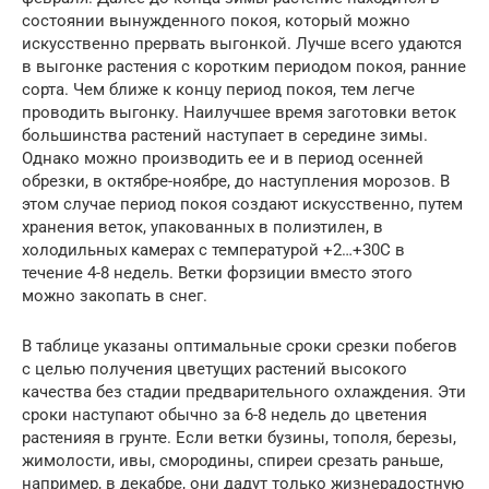
состоянии вынужденного покоя, который можно
искусственно прервать выгонкой. Лучше всего удаются
в выгонке растения с коротким периодом покоя, ранние
сорта. Чем ближе к концу период покоя, тем легче
проводить выгонку. Наилучшее время заготовки веток
большинства растений наступает в середине зимы.
Однако можно производить ее и в период осенней
обрезки, в октябре-ноябре, до наступления морозов. В
этом случае период покоя создают искусственно, путем
хранения веток, упакованных в полиэтилен, в
холодильных камерах с температурой +2…+30С в
течение 4-8 недель. Ветки форзиции вместо этого
можно закопать в снег.
В таблице указаны оптимальные сроки срезки побегов
с целью получения цветущих растений высокого
качества без стадии предварительного охлаждения. Эти
сроки наступают обычно за 6-8 недель до цветения
растенияя в грунте. Если ветки бузины, тополя, березы,
жимолости, ивы, смородины, спиреи срезать раньше,
например, в декабре, они дадут только жизнерадостную