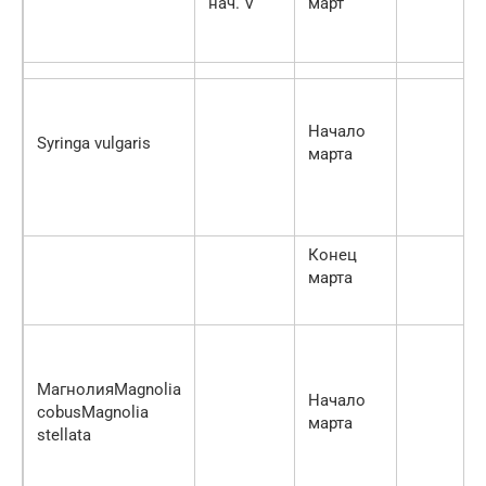
нач. V
март
Начало
Syringa vulgaris
марта
Конец
марта
МагнолияMagnolia
Начало
cobusMagnolia
марта
stellata