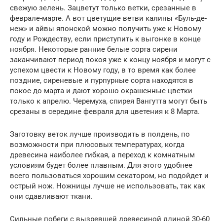
свежую зелень. Зацветут только ветки, срезанные в
феврале-марте. А вот цветущие ветви калины «Буль-де-
неж» и айвы японской можно получить уже к Новому
году и Рождеству, если приступить к выгонке в конце
ноября. Некоторые ранние белые сорта сирени
заканчивают период покоя уже к концу ноября и могут с
успехом цвести к Новому году, в то время как более
поздние, сиреневые и пурпурные сорта находятся в
покое до марта и дают хорошо окрашенные цветки
только к апрелю. Черемуха, спирея Вангутта могут быть
срезаны в середине февраля для цветения к 8 Марта.
Заготовку веток лучше производить в полдень, по
возможности при плюсовых температурах, когда
древесина наиболее гибкая, а переход к комнатным
условиям будет более плавным. Для этого удобнее
всего пользоваться хорошим секатором, но подойдет и
острый нож. Ножницы лучше не использовать, так как
они сдавливают ткани.
Сильные побеги с вызревшей древесиной длиной 30-60