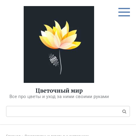
Перейти
к
контенту
Цветочный мир
Все про цветы и уход за ними своими руками
Поиск: