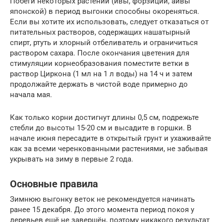
Побеги некоторых растений (ивы, форзиции, айвы
японской) в период выгонки способны окореняться.
Если вы хотите их использовать, следует отказаться от
питательных растворов, содержащих нашатырный
спирт, ртуть и хлорный отбеливатель и ограничиться
раствором сахара. После окончания цветения для
стимуляции корнеобразования поместите ветки в
раствор Циркона (1 мл на 1 л воды) на 14 ч и затем
продолжайте держать в чистой воде примерно до
начала мая.
Как только корни достигнут длины 0,5 см, подрежьте
стебли до высоты 15-20 см и высадите в горшки. В
начале июня пересадите в открытый грунт и ухаживайте
как за всеми черенкованными растениями, не забывая
укрывать на зиму в первые 2 года.
Основные правила
Зимнюю выгонку веток не рекомендуется начинать
ранее 15 декабря. До этого момента период покоя у
деревьев ещё не завершён, поэтому никакого результат