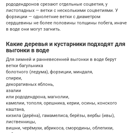
рододендронов срезают отдельные соцветия, у
листопадных — ветки с несколькими соцветиями. У
форзиции — однолетние ветки с диаметром
сердцевины не более половины толщины побега, иначе
в воде они могут загнить.
Какие деревья и кустарники подходят для
выгонки в воде
Для зимней и ранневесенней выгонки в воде берут
ветки багульника
болотного (ледума), форзиции, миндаля,
спиреи,
декоративных яблонь,
азалии
или рододендрона, магнолии,
камелии, тополя, орешника, керии, осины, конского
каштана,
кизила (дерёна), гамамелиса, берёзы, вербы (ивы),
лиственницы,
вишни, черёмухи, абрикоса, смородины, облепихи,