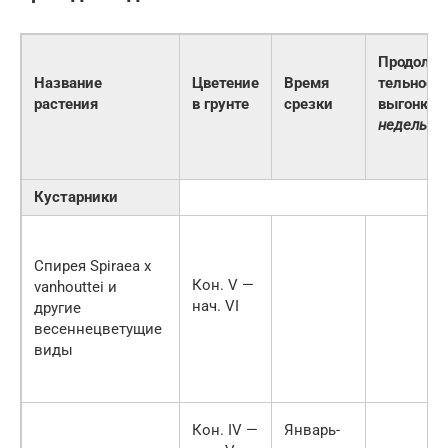
Продолж
Название
Цветение
Время
тельност
растения
в грунте
срезки
выгонки,
недель
Кустарники
Спирея Spiraea x
Кон. V —
vanhouttei и
нач. VI
другие
весеннецветущие
виды
Кон. IV —
Январь-