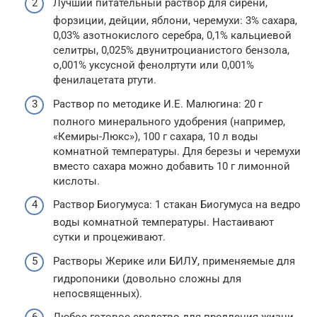
Лучший питательный раствор для сирени,
форзиции, дейции, яблони, черемухи: 3% сахара,
0,03% азотнокислого серебра, 0,1% кальциевой
селитры, 0,025% двунитроцианистого бензола,
о,001% уксусной фенолртути или 0,001%
фенилацетата ртути.
Раствор по методике И.Е. Малюгина: 20 г
полного минерального удобрения (например,
«Кемиры-Люкс»), 100 г сахара, 10 л воды
комнатной температуры. Для березы и черемухи
вместо сахара можно добавить 10 г лимонной
кислоты.
Раствор Биогумуса: 1 стакан Биогумуса на ведро
воды комнатной температуры. Настаивают
сутки и процеживают.
Растворы Жерике или БИЛУ, применяемые для
гидропоники (довольно сложны для
непосвященных).