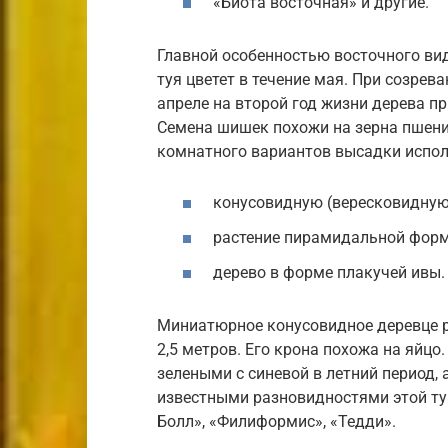
«Биота восточная» и другие.
Главной особенностью восточного вид
туя цветет в течение мая. При созрев
апреле на второй год жизни дерева п
Семена шишек похожи на зерна пшени
комнатного вариантов высадки испол
конусовидную (вересковидную
растение пирамидальной фор
дерево в форме плакучей ивы.
Миниатюрное конусовидное деревце ра
2,5 метров. Его крона похожа на яйцо
зелеными с синевой в летний период,
известными разновидностями этой ту
Болл», «Филиформис», «Тедди».