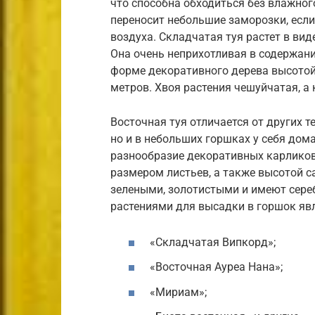
что способна обходиться без влажног
переносит небольшие заморозки, если
воздуха. Складчатая туя растет в вид
Она очень неприхотливая в содержани
форме декоративного дерева высотой д
метров. Хвоя растения чешуйчатая, а 
Восточная туя отличается от других т
но и в небольших горшках у себя дом
разнообразие декоративных карликов
размером листьев, а также высотой с
зелеными, золотистыми и имеют сер
растениями для высадки в горшок яв
«Складчатая Випкорд»;
«Восточная Ауреа Нана»;
«Мириам»;