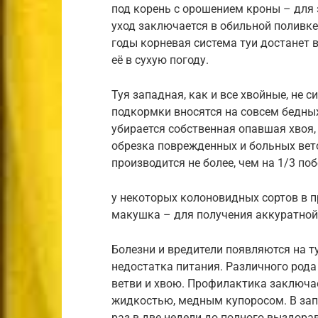
под корень с орошением кроны – для 
уход заключается в обильной поливке
годы корневая система туи достанет 
её в сухую погоду.
Туя западная, как и все хвойные, не 
подкормки вносятся на совсем бедных
убирается собственная опавшая хвоя,
обрезка поврежденных и больных вет
производится не более, чем на 1/3 поб
у некоторых колоновидных сортов в 
макушка – для получения аккуратной
Болезни и вредители появляются на ту
недостатка питания. Различного род
ветви и хвою. Профилактика заключа
жидкостью, медным купоросом. В за
раз в две недели до полного выздора