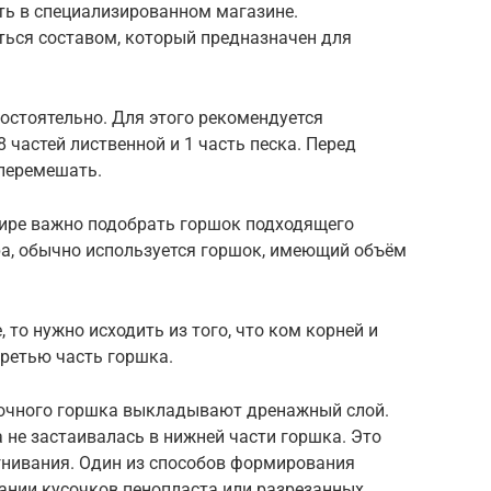
ь в специализированном магазине.
ться составом, который предназначен для
остоятельно. Для этого рекомендуется
8 частей лиственной и 1 часть песка. Перед
перемешать.
тире важно подобрать горшок подходящего
ра, обычно используется горшок, имеющий объём
 то нужно исходить из того, что ком корней и
третью часть горшка.
точного горшка выкладывают дренажный слой.
а не застаивалась в нижней части горшка. Это
гнивания. Один из способов формирования
ании кусочков пенопласта или разрезанных