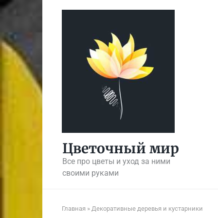
Перейти
к
контенту
Цветочный мир
Все про цветы и уход за ними
своими руками
Главная
»
Декоративные деревья и кустарники