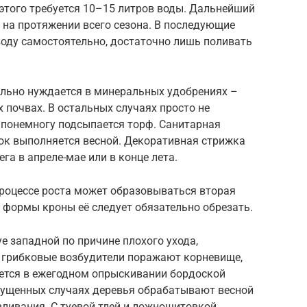
этого требуется 10–15 литров воды. Дальнейший
 на протяжении всего сезона. В последующие
воду самостоятельно, достаточно лишь поливать
сильно нуждается в минеральных удобрениях –
 почвах. В остальных случаях просто не
 понемногу подсыпается торф. Санитарная
ок выполняется весной. Декоративная стрижка
ега в апреле-мае или в конце лета.
процессе роста может образовываться вторая
 формы кроны её следует обязательно обрезать.
е западной по причине плохого ухода,
а грибковые возбудители поражают корневище,
ется в ежегодном опрыскивании бордоской
пущенных случаях деревья обрабатывают весной
вливания. С туевой тлей и ложнощитовкой