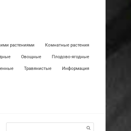
ними растениями
Комнатные растения
дные
Овощные
Плодово-ягодные
венные
Травянистые
Информация
Поиск: