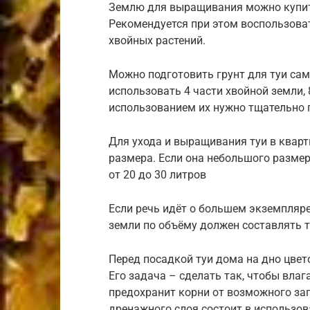
Землю для выращивания можно купит
Рекомендуется при этом воспользова
хвойных растений.
Можно подготовить грунт для туи сам
использовать 4 части хвойной земли, 
использованием их нужно тщательно 
Для ухода и выращивания туи в квар
размера. Если она небольшого разме
от 20 до 30 литров
Если речь идёт о большем экземпляре,
земли по объёму должен составлять 
Перед посадкой туи дома на дно цве
Его задача – сделать так, чтобы влаг
предохранит корни от возможного за
дренажного слоя состоит в использов