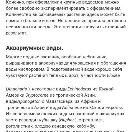
Конечно, при оформлении крупных водоемов можно
более свободно экспериментировать с оформлением.
Количество высаживаемых растений здесь может быть
намного больше и ярче. Но основные правила остаются
неизменными всегда. Это позволит получить отличный
результат.
Аквариумные виды.
Многие водные растения, особенно небольшие,
выращивают в аквариумах для украшения и обогащения
воды кислородом. В подогреваемой воде хорошо себя
чувствуют растения теплых широт, в частности
Elodea
(
Anacharis
), некоторые виды
Echinodorus
из Южной
Америки,
Cryptocorne
из тропической Азии,
виды
Aponogeton
с Мадагаскара, из Африки и
тропической Азии и виды
Vallisneria
из Южной Европы.
Из североамериканских водных растений в аквариумах
часто разводят кубышку (
Nuphar
), стрелолист,
роголистник, элодею канадскую, кабомбу,