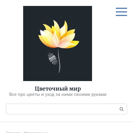
Перейти
к
контенту
Цветочный мир
Все про цветы и уход за ними своими руками
Поиск: