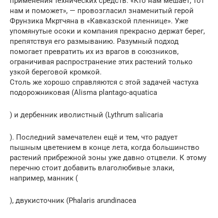
применения технических средств. «Кто нам мешает, тот
нам и поможет», — провозгласил знаменитый герой
Фрунзика Мкртчяна в «Кавказской пленнице». Уже
упомянутые осоки и компания прекрасно держат берег,
препятствуя его размыванию. Разумный подход
помогает превратить их из врагов в союзников,
ограничивая распространение этих растений только
узкой береговой кромкой.
Столь же хорошо справляются с этой задачей частуха
подорожниковая (Alisma plantago-aquatica
) и дербенник иволистный (Lythrum salicaria
). Последний замечателен ещё и тем, что радует
пышным цветением в конце лета, когда большинство
растений прибрежной зоны уже давно отцвели. К этому
перечню стоит добавить влаголюбивые злаки,
например, манник (
), двукисточник (Phalaris arundinacea