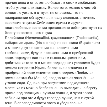
прочие дела и опрометью бежать к своим любимцам,
чтобы утолить их жажду. Более того, можно с чистой
совестью уехать в отпуск, не опасаясь, что по
возвращении обнаружишь в саду хладные, а точнее,
засохшие «трупы».Сибирские ирисы и другие
влаголюбивые растения превосходно себя чувствуют на
берегу естественного пруда
Лилейники (Hemerocallis), традесканции (Tradescantia),
сибирские ирисы (Iris sibirica), посконники (Eupatorium)
и многие другие растения с аналогичными
требованиями, будучи посаженными в прибрежной
зоне, порадуют вас таким пышным цветением,
добиться которого в менее подходящих условиях будет
весьма непросто.Ирисы болотные органичны в
прибрежной зоне естественного водоемаЛюбимые
всеми астильбы (Astilbe) предпочитают затенённые
уголки сада. Однако при отсутствии подходящего
местечка их можно безбоязненно высадить на берегу
прямо под палящими лучами солнца, и чувствовать
себя они при этом будут гораздо лучше, чем в сухой
тени. В справедливости этого я убедилась на