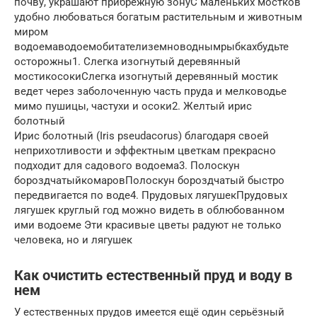
почву, украшают прибрежную зонуС маленьких мостков
удобно любоваться богатым растительным и животным
миром
водоемаводоемобитателиземноводнымрыбкахбудьте
осторожны1. Слегка изогнутый деревянный
мостикосокиСлегка изогнутый деревянный мостик
ведет через заболоченную часть пруда и мелководье
мимо пушицы, частухи и осоки2. Желтый ирис
болотный
Ирис болотный (Iris pseudacorus) благодаря своей
неприхотливости и эффектным цветкам прекрасно
подходит для садового водоема3. Полоскун
бороздчатыйкомаровПолоскун бороздчатый быстро
передвигается по воде4. Прудовых лягушекПрудовых
лягушек круглый год можно видеть в облюбованном
ими водоеме Эти красивые цветы радуют не только
человека, но и лягушек
Как очистить естественный пруд и воду в
нем
У естественных прудов имеется ещё один серьёзный