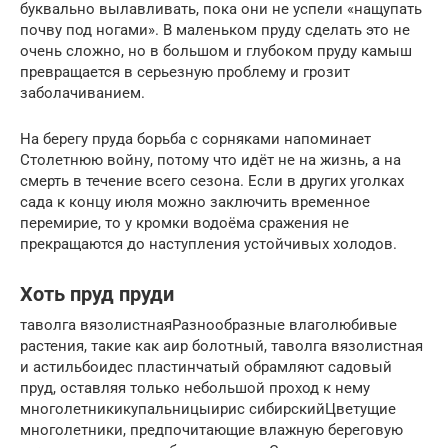
буквально вылавливать, пока они не успели «нащупать
почву под ногами». В маленьком пруду сделать это не
очень сложно, но в большом и глубоком пруду камыш
превращается в серьезную проблему и грозит
заболачиванием.
На берегу пруда борьба с сорняками напоминает
Столетнюю войну, потому что идёт не на жизнь, а на
смерть в течение всего сезона. Если в других уголках
сада к концу июля можно заключить временное
перемирие, то у кромки водоёма сражения не
прекращаются до наступления устойчивых холодов.
Хоть пруд пруди
таволга вязолистнаяРазнообразные влаголюбивые
растения, такие как аир болотный, таволга вязолистная
и астильбоидес пластинчатый обрамляют садовый
пруд, оставляя только небольшой проход к нему
многолетникикупальницыирис сибирскийЦветущие
многолетники, предпочитающие влажную береговую