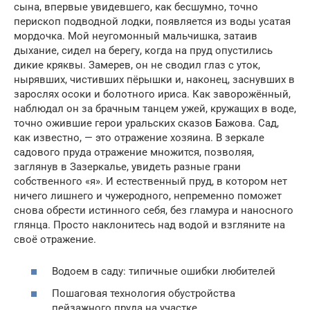
сына, впервые увидевшего, как бесшумно, точно
перископ подводной лодки, появляется из воды усатая
мордочка. Мой неугомонный мальчишка, затаив
дыхание, сидел на берегу, когда на пруд опустились
дикие кряквы. Замерев, он не сводил глаз с уток,
нырявших, чистивших пёрышки и, наконец, заснувших в
зарослях осоки и болотного ириса. Как заворожённый,
наблюдал он за брачным танцем ужей, кружащих в воде,
точно ожившие герои уральских сказов Бажова. Сад,
как известно, — это отражение хозяина. В зеркале
садового пруда отражение множится, позволяя,
заглянув в Зазеркалье, увидеть разные грани
собственного «я». И естественный пруд, в котором нет
ничего лишнего и чужеродного, непременно поможет
снова обрести истинного себя, без гламура и наносного
глянца. Просто наклонитесь над водой и взгляните на
своё отражение.
Водоем в саду: типичные ошибки любителей
Пошаговая технология обустройства
пейзажного пруда на участке