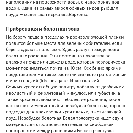
наполовину на поверхности воды, а наполовину под
водой. Один из самых миролюбивых видов рыб для
пруда — маленькая верховка.Верховка
Прибрежная и болотная зона
На берегу пруда в пределах гидроизолирующей пленки
появится больше места для зеленых обитателей, если
берега сделать пологими. Здесь растут прежде всего
болотные растения. Они постоянно находятся во
влажной почве или даже в воде, которая периодически
может подниматься почти на 10 см. Особенно яркими
представителями таких растений являются рогоз малый
и ирис гладкий (Iris laevigata). Ирис гладкий
Сочных красок в общую палитру добавляют дербенник
иволистный и фиолетовый мимулюс, или губастик, а
также красный лабазник. Небольшие растения, такие
как ситник мечелистный и незабудка болотная, хорошо
подходят для маскировки края пленки, выстилающей
пруд. Незабудка болотная Белая трясогузка ищет еду и
материал для строительства гнезда на свободном
пространстве между растениями.Белая трясогузка