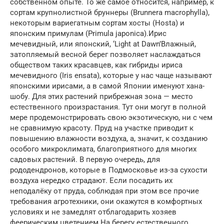
собственном опыте. То же самое относится, например, к
сортам крупнолистной бруннеры (Вrunnera macrophylla),
некоторым вариегатным сортам хосты (Hosta) и
японским примулам (Primula japonica).Ирис
мечевидный, или японский, ‘Light at Dawn’Влажный,
затопляемый весной берег позволяет наслаждаться
обществом таких красавцев, как гибриды ириса
мечевидного (Iris ensata), которые у нас чаще называют
японскими ирисами, а в самой Японии именуют хана-
шобу. Для этих растений прибрежная зона — место
естественного произрастания. Тут они могут в полной
мере продемонстрировать свою экзотическую, ни с чем
не сравнимую красоту. Пруд на участке приводит к
повышению влажности воздуха, а, значит, к созданию
особого микроклимата, благоприятного для многих
садовых растений. В первую очередь, для
рододендронов, которые в Подмосковье из-за сухости
воздуха нередко страдают. Если посадить их
неподалёку от пруда, соблюдая при этом все прочие
требования агротехники, они окажутся в комфортных
условиях и не замедлят отблагодарить хозяев
феерическим цветением.На берегу естественного