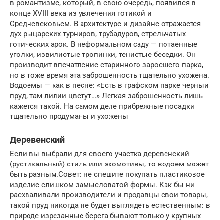
в романтизме, который, в свою очередь, появился в
конце XVIII века из увлечения готикой и
Средневековьем. В архитектуре и дизайне отражается
дух рыцарских турниров, трубадуров, стрельчатых
готических арок. В неформальном саду — потаенные
уголки, извилистые тропинки, тенистые беседки. Он
производит впечатление старинного заросшего парка,
но в тоже время эта заброшенность тщательно ухожена.
Водоемы — как в песне: «Есть в графском парке черный
пруд, там лилии цветут…» Легкая заброшенность лишь
кажется такой. На самом деле прибрежные посадки
тщательно продуманы и ухожены
Деревенский
Если вы выбрали для своего участка деревенский
(рустикальный) стиль или экомотивы, то водоем может
быть разным.Совет: не спешите покупать пластиковое
изделие слишком замысловатой формы. Как бы ни
расхваливали производители и продавцы свои товары,
такой пруд никогда не будет выглядеть естественным: в
природе изрезанные берега бывают только у крупных