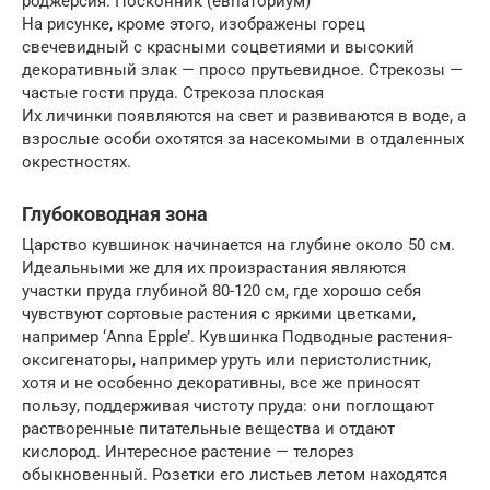
роджерсия. Посконник (евпаториум)
На рисунке, кроме этого, изображены горец
свечевидный с красными соцветиями и высокий
декоративный злак — просо прутьевидное. Стрекозы —
частые гости пруда. Стрекоза плоская
Их личинки появляются на свет и развиваются в воде, а
взрослые особи охотятся за насекомыми в отдаленных
окрестностях.
Глубоководная зона
Царство кувшинок начинается на глубине около 50 см.
Идеальными же для их произрастания являются
участки пруда глубиной 80-120 см, где хорошо себя
чувствуют сортовые растения с яркими цветками,
например ‘Anna Epple’. Кувшинка Подводные растения-
оксигенаторы, например уруть или перистолистник,
хотя и не особенно декоративны, все же приносят
пользу, поддерживая чистоту пруда: они поглощают
растворенные питательные вещества и отдают
кислород. Интересное растение — телорез
обыкновенный. Розетки его листьев летом находятся