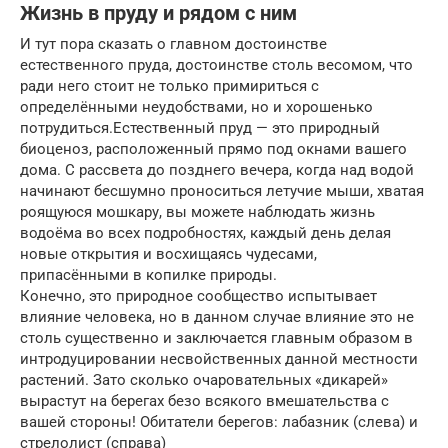
Жизнь в пруду и рядом с ним
И тут пора сказать о главном достоинстве
естественного пруда, достоинстве столь весомом, что
ради него стоит не только примириться с
определёнными неудобствами, но и хорошенько
потрудиться.Естественный пруд — это природный
биоценоз, расположенный прямо под окнами вашего
дома. С рассвета до позднего вечера, когда над водой
начинают бесшумно проноситься летучие мыши, хватая
роящуюся мошкару, вы можете наблюдать жизнь
водоёма во всех подробностях, каждый день делая
новые открытия и восхищаясь чудесами,
припасёнными в копилке природы.
Конечно, это природное сообщество испытывает
влияние человека, но в данном случае влияние это не
столь существенно и заключается главным образом в
интродуцировании несвойственных данной местности
растений. Зато сколько очаровательных «дикарей»
вырастут на берегах безо всякого вмешательства с
вашей стороны! Обитатели берегов: лабазник (слева) и
стрелолист (справа)