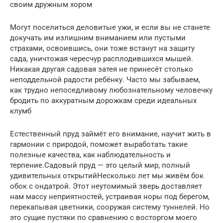
своим дружным хором
Могут поселиться деловитые ужи, и если вы не станете
докучать им излишним вниманием или пустыми
страхами, освоившись, они тоже встанут на защиту
сада, уничтожая чересчур расплодившихся мышей.
Никакая другая садовая затея не принесёт столько
неподдельной радости ребёнку. Часто мы забываем,
как трудно непоседливому любознательному человечку
бродить по аккуратным дорожкам среди идеальных
клумб
Естественный пруд займёт его внимание, научит жить в
гармонии с природой, поможет выработать такие
полезные качества, как наблюдательность и
терпение.Садовый пруд — это целый мир, полный
удивительных открытийНесколько лет мы живём бок
обок с ондатрой. Этот неутомимый зверь доставляет
нам массу неприятностей, устраивая норы под берегом,
перекапывая цветники, сооружая систему туннелей. Но
это сущие пустяки по сравнению с восторгом моего