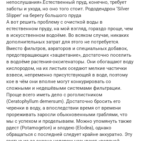
непослушания».Естественный пруд, конечно, требует
заботы и ухода, но оно того стоит. Рододендрон ‘Silver
Slipper’ на берегу большого пруда
А вот решить проблему с очисткой воды в
естественном пруду, на мой взгляд, гораздо проще, чем
в искусственном водоёме. Во всяком случае, никаких
дополнительных затрат для этого не потребуется.
Вместо фильтров, аэраторов и специальных добавок,
предотвращающих «зацветание», достаточно поселить
в водоёме растения-оксигенаторы. Они обогащают воду
кислородом, на их листьях оседают мелкие частички
взвеси, непременно присутствующей в воде, поэтому
кое в чём они вполне могут конкурировать со
сложными и недешёвыми системами фильтрации.
Проще всего иметь дело с роголистником
(Ceratophyllum demersum). Достаточно бросить его
черенки в воду, а впоследствии время от времени
прореживать заросли обыкновенными граблями, что
мы с успехом и проделываем. Можно упомянуть также
рдест (Potamogeton) и элодею (Elodea), однако
обращаться с последней следует крайне аккуратно. Эту
гостью из-за океана недаром называют «водяной