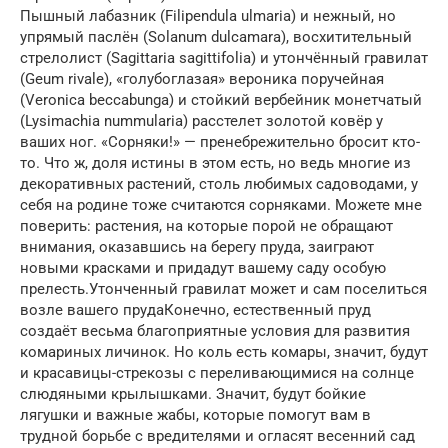
Пышный лабазник (Filipendula ulmaria) и нежный, но
упрямый паслён (Solanum dulcamara), восхитительный
стрелолист (Sagittaria sagittifolia) и утончённый гравилат
(Geum rivale), «голубоглазая» вероника поручейная
(Veronica beccabunga) и стойкий вербейник монетчатый
(Lysimachia nummularia) расстелет золотой ковёр у
ваших ног. «Сорняки!» — пренебрежительно бросит кто-
то. Что ж, доля истины в этом есть, но ведь многие из
декоративных растений, столь любимых садоводами, у
себя на родине тоже считаются сорняками. Можете мне
поверить: растения, на которые порой не обращают
внимания, оказавшись на берегу пруда, заиграют
новыми красками и придадут вашему саду особую
прелесть.Утонченный гравилат может и сам поселиться
возле вашего прудаКонечно, естественный пруд
создаёт весьма благоприятные условия для развития
комариных личинок. Но коль есть комары, значит, будут
и красавицы-стрекозы с переливающимися на солнце
слюдяными крылышками. Значит, будут бойкие
лягушки и важные жабы, которые помогут вам в
трудной борьбе с вредителями и огласят весенний сад