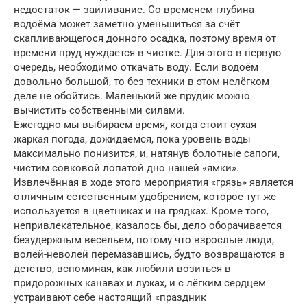
недостаток — заиливание. Со временем глубина
водоёма может заметно уменьшиться за счёт
скапливающегося донного осадка, поэтому время от
времени пруд нуждается в чистке. Для этого в первую
очередь, необходимо откачать воду. Если водоём
довольно большой, то без техники в этом нелёгком
деле не обойтись. Маленький же прудик можно
вычистить собственными силами.
Ежегодно мы выбираем время, когда стоит сухая
жаркая погода, дожидаемся, пока уровень воды
максимально понизится, и, натянув болотные сапоги,
чистим совковой лопатой дно нашей «ямки».
Извлечённая в ходе этого мероприятия «грязь» является
отличным естественным удобрением, которое тут же
используется в цветниках и на грядках. Кроме того,
непривлекательное, казалось бы, дело оборачивается
безудержным весельем, потому что взрослые люди,
волей-неволей перемазавшись, будто возвращаются в
детство, вспоминая, как любили возиться в
придорожных канавах и лужах, и с лёгким сердцем
устраивают себе настоящий «праздник