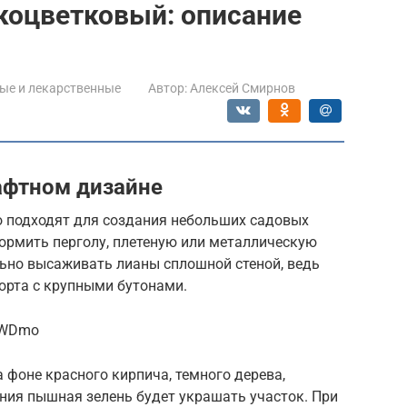
коцветковый: описание
ые и лекарственные
Автор:
Алексей Смирнов
афтном дизайне
 подходят для создания небольших садовых
рмить перголу, плетеную или металлическую
льно высаживать лианы сплошной стеной, ведь
орта с крупными бутонами.
yJWDmo
 фоне красного кирпича, темного дерева,
ния пышная зелень будет украшать участок. При