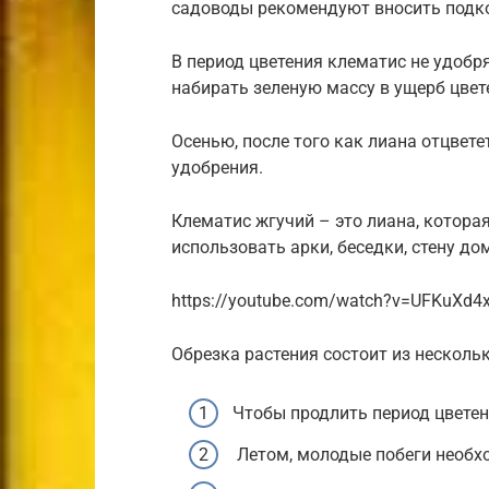
садоводы рекомендуют вносить подко
В период цветения клематис не удобря
набирать зеленую массу в ущерб цвет
Осенью, после того как лиана отцвет
удобрения.
Клематис жгучий – это лиана, котора
использовать арки, беседки, стену дома
https://youtube.com/watch?v=UFKuXd
Обрезка растения состоит из нескольк
Чтобы продлить период цветен
Летом, молодые побеги необх