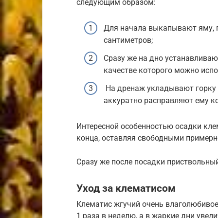
следующим образом:
Для начала выкапывают яму, г
сантиметров;
Сразу же на дно устанавливаю
качестве которого можно испо
На дренаж укладывают горку и
аккуратно расправляют ему ко
Интересной особенностью осадки клем
конца, оставляя свободными примерн
Сразу же после посадки приствольный
Уход за клематисом
Клематис жгучий очень влаголюбивое 
1 раза в неделю, а в жаркие дни увели