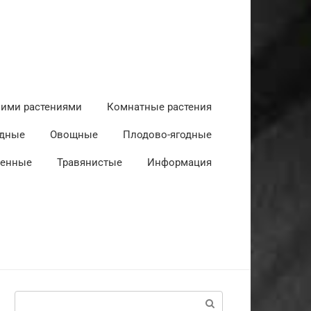
ними растениями
Комнатные растения
дные
Овощные
Плодово-ягодные
венные
Травянистые
Информация
Поиск: