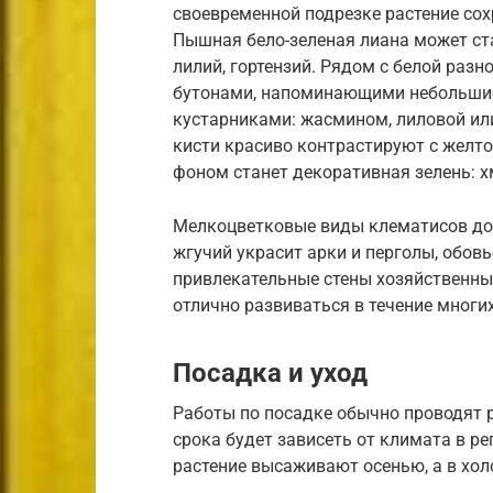
своевременной подрезке растение со
Пышная бело-зеленая лиана может ста
лилий, гортензий. Рядом с белой раз
бутонами, напоминающими небольшие 
кустарниками: жасмином, лиловой ил
кисти красиво контрастируют с желт
фоном станет декоративная зелень: х
Мелкоцветковые виды клематисов дос
жгучий украсит арки и перголы, обов
привлекательные стены хозяйственных
отлично развиваться в течение многих
Посадка и уход
Работы по посадке обычно проводят 
срока будет зависеть от климата в ре
растение высаживают осенью, а в хол