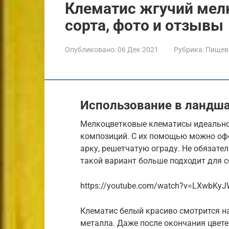
Клематис жгучий мел
сорта, фото и отзывы
Опубликовано:
06 Дек 2021
Рубрика:
Пищев
Использование в ландш
Мелкоцветковые клематисы идеально
композиций. С их помощью можно офо
арку, решетчатую ограду. Не обязате
такой вариант больше подходит для с
https://youtube.com/watch?v=LXwbK
Клематис белый красиво смотрится на
металла. Даже после окончания цвете