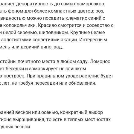
храняет декоративность до самых заморозков.
ть фоном для более компактных цветов: роз,
новидностью можно посадить клематис синий с
колокольчики. Красиво смотрится и соседство с
и белой сиренью, шиповником. Крупные белые
о-золотистыми соцветиями акации. Интересным
мель или девичий виноград.
тойны почетного места в любом саду. Ломонос
ьет беседки и замаскирует не слишком
 построек. При правильном уходе растение будет
 лет, не требуя пересадки или обновления.
ранней весной или осенью, конкретный выбор
гионе выращивания, то есть в теплых местностях
одных весной.