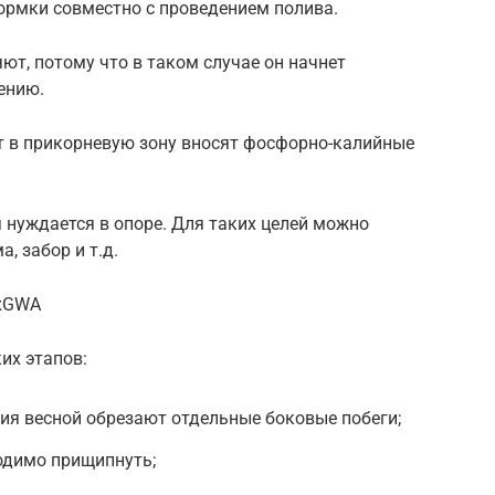
рмки совместно с проведением полива.
ют, потому что в таком случае он начнет
ению.
ет в прикорневую зону вносят фосфорно-калийные
я нуждается в опоре. Для таких целей можно
, забор и т.д.
4xGWA
их этапов:
ия весной обрезают отдельные боковые побеги;
одимо прищипнуть;