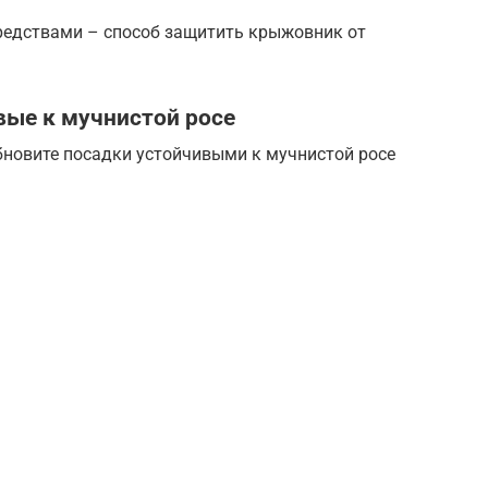
редствами – способ защитить крыжовник от
вые к мучнистой росе
бновите посадки устойчивыми к мучнистой росе