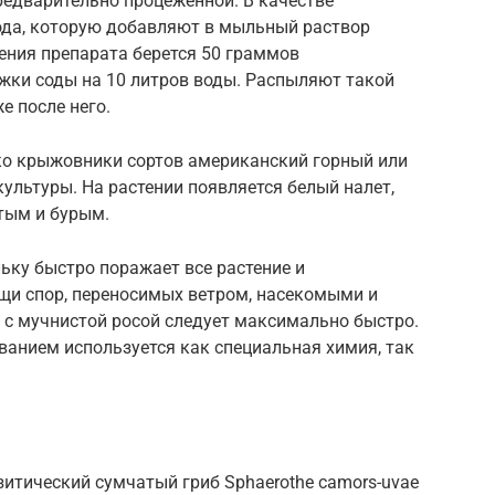
редварительно процеженной. В качестве
сода, которую добавляют в мыльный раствор
ения препарата берется 50 граммов
жки соды на 10 литров воды. Распыляют такой
же после него.
ко крыжовники сортов американский горный или
ультуры. На растении появляется белый налет,
тым и бурым.
льку быстро поражает все растение и
ощи спор, переносимых ветром, насекомыми и
 с мучнистой росой следует максимально быстро.
ванием используется как специальная химия, так
итический сумчатый гриб Sphaerothe camors-uvae