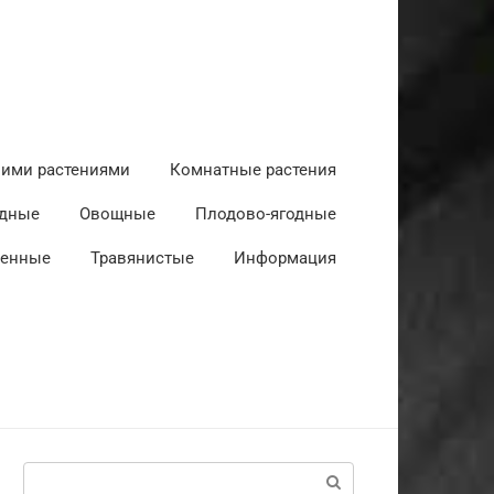
ними растениями
Комнатные растения
дные
Овощные
Плодово-ягодные
венные
Травянистые
Информация
Поиск: