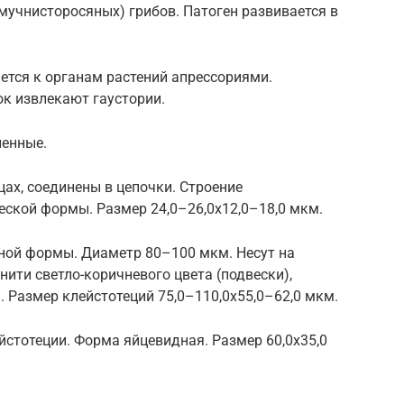
 (мучнисторосяных) грибов. Патоген развивается в
ется к органам растений апрессориями.
ок извлекают гаустории.
ленные.
ах, соединены в цепочки. Строение
еской формы. Размер 24,0–26,0х12,0–18,0 мкм.
ной формы. Диаметр 80–100 мкм. Несут на
нити светло-коричневого цвета (подвески),
. Размер клейстотеций 75,0–110,0х55,0–62,0 мкм.
йстотеции. Форма яйцевидная. Размер 60,0х35,0