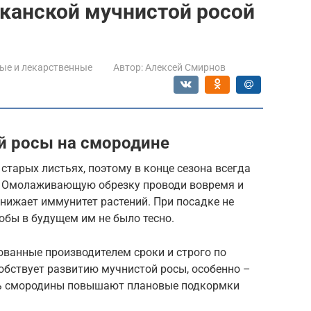
канской мучнистой росой
ые и лекарственные
Автор:
Алексей Смирнов
й росы на смородине
старых листьях, поэтому в конце сезона всегда
и. Омолаживающую обрезку проводи вовремя и
снижает иммунитет растений. При посадке не
обы в будущем им не было тесно.
ованные производителем сроки и строго по
обствует развитию мучнистой росы, особенно –
сть смородины повышают плановые подкормки