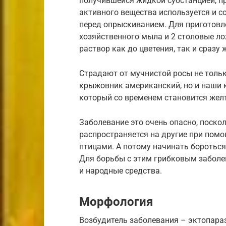
получившейся жидкой субстанцией, п
активного вещества используется и 
перед опрыскиванием. Для приготовл
хозяйственного мыла и 2 столовые ло
раствор как до цветения, так и сразу 
Страдают от мучнистой росы не толь
крыжовник американский, но и наши к
который со временем становится жел
Заболевание это очень опасно, поско
распространяется на другие при пом
птицами. А потому начинать бороться
Для борьбы с этим грибковым заболе
и народные средства.
Морфология
Возбудитель заболевания – эктопараз