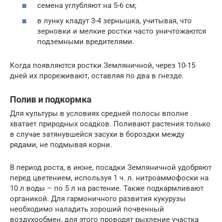
семена углубляют на 5-6 см;
в лунку кладут 3-4 зернышка, учитывая, что
зерновки и мелкие ростки часто уничтожаются
подземными вредителями.
Когда появляются ростки Земляничной, через 10-15
дней их прореживают, оставляя по два в гнезде.
Полив и подкормка
Для культуры в условиях средней полосы вполне
хватает природных осадков. Поливают растения только
в случае затянувшейся засухи в бороздки между
рядами, не подмывая корни.
В период роста, в июне, посадки Земляничной удобряют
перед цветением, используя 1 ч. л. нитроаммофоски на
10 л воды – по 5 л на растение. Также подкармливают
органикой. Для гармоничного развития кукурузы
необходимо наладить хороший почвенный
воздухообмен, для этого проводят рыхление участка