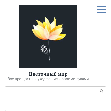
Перейти
к
контенту
Цветочный мир
Все про цветы и уход за ними своими руками
Поиск: