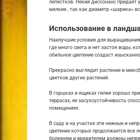
лепестков. Некий диссонанс придаёт 
мелкие , так как диаметр «шарика» в
Использование в ландш
Наилучшие условия для выращивания г
где много света и нет застоя воды, к
обильное цветение создаст изысканно
Прекрасно выглядит растение в микс
цветков других растений.
В горшках и ящиках гилия хорошо при
террасах, ее засухоустойчивость спо
помещениях.
В саду и на участке эти нежные и не
цветение которых продолжается все ле
болезням и вредителям должны непре