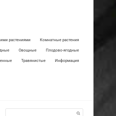
ними растениями
Комнатные растения
дные
Овощные
Плодово-ягодные
венные
Травянистые
Информация
Поиск: