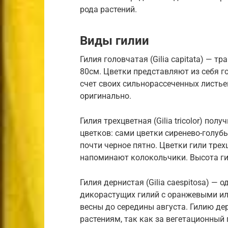
рода растений.
Виды гилии
Гилия головчатая (Gilia capitata) — т
80см. Цветки представляют из себя го
счет своих сильнорассеченных листье
оригинально.
Гилия трехцветная (Gilia tricolor) по
цветков: сами цветки сиренево-голубы
почти черное пятно. Цветки гили тре
напоминают колокольчики. Высота ги
Гилия дернистая (Gilia caespitosa) —
дикорастущих гилий с оранжевыми ил
весны до середины августа. Гилию д
растениям, так как за вегетационный 