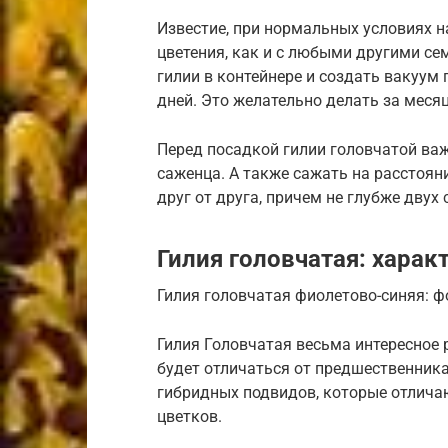
Известие, при нормальных условиях н
цветения, как и с любыми другими се
гилии в контейнере и создать вакуум
дней. Это желательно делать за месяц
Перед посадкой гилии головчатой ва
саженца. А также сажать на расстоян
друг от друга, причем не глубже двух
Гилия головчатая: харак
Гилия головчатая фиолетово-синяя: ф
Гилия Головчатая весьма интересное 
будет отличаться от предшественника
гибридных подвидов, которые отлича
цветков.