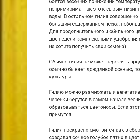
боятся весенних понижений температу
непримирима, так это к сырым низин
воды. В остальном гилия совершенно 
большим содержанием песка, небольш
Для продолжительного и обильного ц
две недели комплексными удобрениям
не хотите получить свои семена).
Обычно гилия не может пережить про
обычно бывает дождливой осенью, по
культуры.
Гилию можно размножать и вегетатив
черенки берутся в самом начале весны
образовываться цветоносы. Если этот 
примутся.
Гилия прекрасно смотрится как в сбор
создавая сочное голубое пятно в цвет