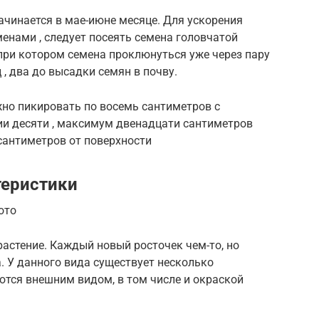
ачинается в мае-июне месяце. Для ускорения
менами , следует посеять семена головчатой
 при котором семена проклюнуться уже через пару
 , два до высадки семян в почву.
жно пикировать по восемь сантиметров с
ии десяти , максимум двенадцати сантиметров
 сантиметров от поверхности
теристики
ото
растение. Каждый новый росточек чем-то, но
. У данного вида существует несколько
ются внешним видом, в том числе и окраской