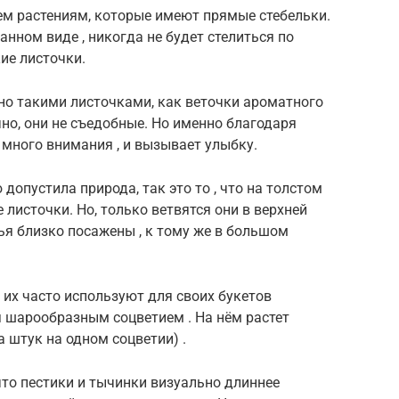
тем растениям, которые имеют прямые стебельки.
нном виде , никогда не будет стелиться по
ие листочки.
но такими листочками, как веточки ароматного
ечно, они не съедобные. Но именно благодаря
т много внимания , и вызывает улыбку.
допустила природа, так это то , что на толстом
 листочки. Но, только ветвятся они в верхней
тья близко посажены , к тому же в большом
 их часто используют для своих букетов
 шарообразным соцветием . На нём растет
 штук на одном соцветии) .
 что пестики и тычинки визуально длиннее