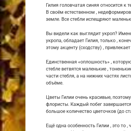
Гилия головчатая синяя относится к 
В своём естественном , недеформирова
земле. Все стебли испещряют маленьк
Вы видели как выглядит укроп? Имен
укропа, обладает Гилия, только , кон
этому акценту (сходству) , привлекае
Единственная «оплошность» , которую 
стебле ветвятся маленькие , тоненькие
части стебля, а на нижних частях лис
объёме.
Цветы Гилии очень красивые, поэтому
флористы. Каждый побег завершается
большое количество цветочков (до ста
Ещё одна особенность Гилии , это то ,