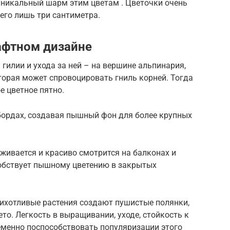
уникальный шарм этим цветам . Цветочки очень
сего лишь три сантиметра.
афтном дизайне
илии и ухода за ней – на вершине альпинария,
оторая может спровоцировать гниль корней. Тогда
е цветное пятно.
бордах, создавая пышный фон для более крупных
живается и красиво смотрится на балконах и
собствует пышному цветению в закрытых
прихотливые растения создают пушистые полянки,
то. Легкость в выращивании, уходе, стойкость к
менно поспособствовать популяризации этого