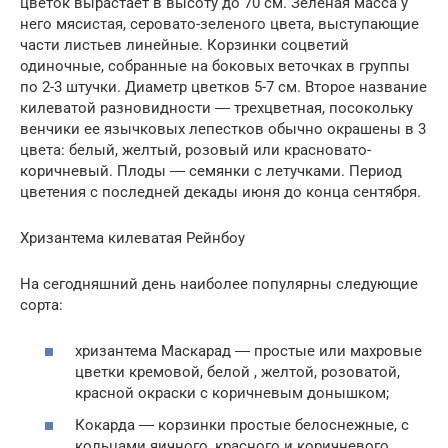
цветок вырастает в высоту до 70 см. Зеленая масса у
него мясистая, серовато-зеленого цвета, выступающие
части листьев линейные. Корзинки соцветий
одиночные, собранные на боковых веточках в группы
по 2-3 штучки. Диаметр цветков 5-7 см. Второе название
килеватой разновидности ― трехцветная, посокольку
венчики ее язычковых лепестков обычно окрашены в 3
цвета: белый, желтый, розовый или красновато-
коричневый. Плоды ― семянки с летучками. Период
цветения с последней декады июня до конца сентября.
Хризантема килеватая Рейнбоу
На сегодняшний день наиболее популярны следующие
сорта:
хризантема Маскарад ― простые или махровые
цветки кремовой, белой , желтой, розоватой,
красной окраски с коричневым донышком;
Кокарда ― корзинки простые белоснежные, с
кольцами яичного, красного и коричневого