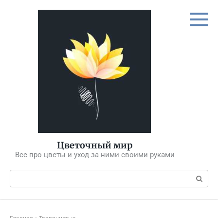
Перейти
к
контенту
Цветочный мир
Все про цветы и уход за ними своими руками
Поиск: