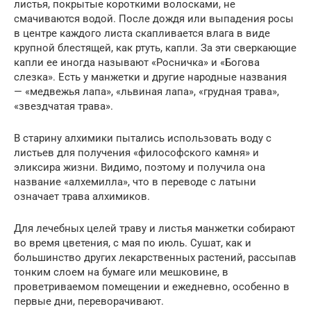
листья, по­крытые короткими волосками, не
смачиваются водой. После до­ждя или выпадения росы
в центре каждого листа скапливается влага в виде
крупной блестящей, как ртуть, капли. За эти сверка­ющие
капли ее иногда называют «Росничка» и «Богова
слезка». Есть у манжетки и другие народные названия
— «медвежья лапа», «львиная лапа», «грудная трава»,
«звездчатая трава».
В старину алхимики пытались использовать воду с
листьев для получения «философского камня» и
эликсира жизни. Видимо, поэтому и получила она
название «алхемилла», что в переводе с латыни
означает трава алхимиков.
Для лечебных целей траву и листья манжетки собирают
во время цветения, с мая по июль. Сушат, как и
большинство других лекарственных растений, рассыпав
тонким слоем на бумаге или мешковине, в
проветриваемом помещении и ежедневно, особенно в
первые дни, переворачивают.