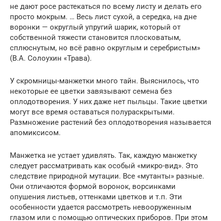
не дают росе растекаться по всему листу и делать его
просто мокрым. … Весь лист сухой, а середка, на дне
воронки — округлый упругий шарик, который от
собственной тяжести становится плосковатым,
сплюснутым, но всё равно округлым и серебристым»
(В.А. Солоухин «Трава).
У скромницы-манжетки много тайн. Выяснилось, что
некоторые ее цветки завязывают семена без
оплодотворения. У них даже нет пыльцы. Такие цветки
могут все время оставаться полураскрытыми.
Размножение растений без оплодотворения называется
апомиксисом.
Манжетка не устает удивлять. Так, каждую манжетку
следует рассматривать как особый «микро-вид». Это
следствие природной мутации. Все «мутанты» разные.
Они отличаются формой воронок, ворсинками
опушения листьев, оттенками цветков и т.п. Эти
особенности удается рассмотреть невооруженным
глазом или с помощью оптических приборов. При этом