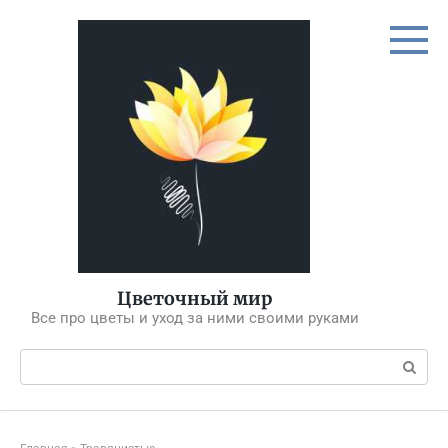
Перейти
к
контенту
Цветочный мир
Все про цветы и уход за ними своими руками
Поиск: