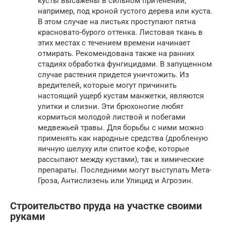
кусты высажены в сильном притенении,
например, под кроной густого дерева или куста.
В этом случае на листьях проступают пятна
красновато-бурого оттенка. Листовая ткань в
этих местах с течением времени начинает
отмирать. Рекомендована также на ранних
стадиях обработка фунгицидами. В запущенном
случае растения придется уничтожить. Из
вредителей, которые могут причинить
настоящий ущерб кустам манжетки, являются
улитки и слизни. Эти брюхоногие любят
кормиться молодой листвой и побегами
медвежьей травы. Для борьбы с ними можно
применять как народные средства (дробленую
яичную шелуху или спитое кофе, которые
рассыпают между кустами), так и химические
препараты. Последними могут выступать Мета-
Гроза, Антислизень или Улицид и Агрозин.
Строительство пруда на участке своими
руками