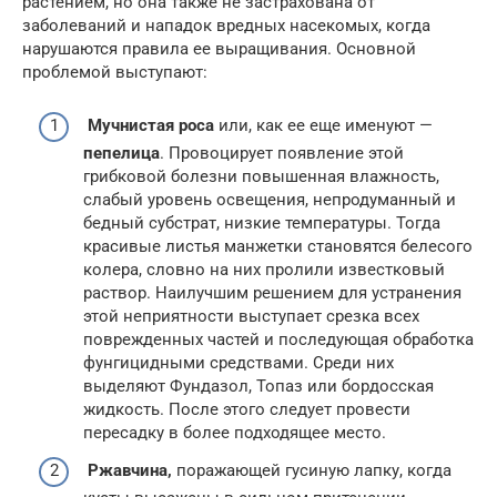
растением, но она также не застрахована от
заболеваний и нападок вредных насекомых, когда
нарушаются правила ее выращивания. Основной
проблемой выступают:
Мучнистая роса
или, как ее еще именуют —
пепелица
. Провоцирует появление этой
грибковой болезни повышенная влажность,
слабый уровень освещения, непродуманный и
бедный субстрат, низкие температуры. Тогда
красивые листья манжетки становятся белесого
колера, словно на них пролили известковый
раствор. Наилучшим решением для устранения
этой неприятности выступает срезка всех
поврежденных частей и последующая обработка
фунгицидными средствами. Среди них
выделяют Фундазол, Топаз или бордосская
жидкость. После этого следует провести
пересадку в более подходящее место.
Ржавчина,
поражающей гусиную лапку, когда