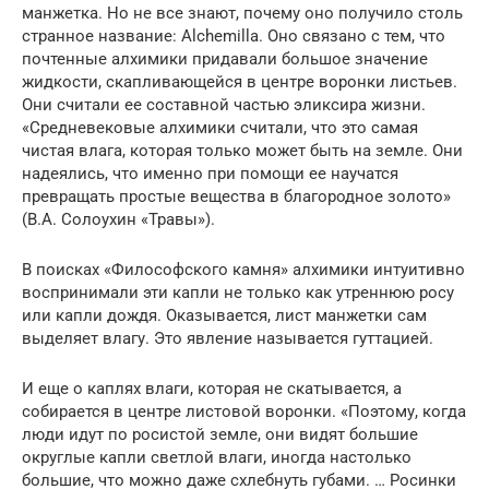
манжетка. Но не все знают, почему оно получило столь
странное название: Alchemilla. Оно связано с тем, что
почтенные алхимики придавали большое значение
жидкости, скапливающейся в центре воронки листьев.
Они считали ее составной частью эликсира жизни.
«Средневековые алхимики считали, что это самая
чистая влага, которая только может быть на земле. Они
надеялись, что именно при помощи ее научатся
превращать простые вещества в благородное золото»
(В.А. Солоухин «Травы»).
В поисках «Философского камня» алхимики интуитивно
воспринимали эти капли не только как утреннюю росу
или капли дождя. Оказывается, лист манжетки сам
выделяет влагу. Это явление называется гуттацией.
И еще о каплях влаги, которая не скатывается, а
собирается в центре листовой воронки. «Поэтому, когда
люди идут по росистой земле, они видят большие
округлые капли светлой влаги, иногда настолько
большие, что можно даже схлебнуть губами. … Росинки