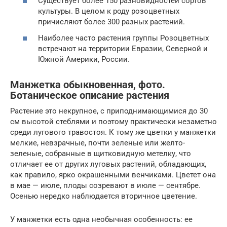
Существует более 150 разновидностей сортов
культуры. В целом к роду розоцветных
причисляют более 300 разных растений.
Наиболее часто растения группы Розоцветных
встречают на территории Евразии, Северной и
Южной Америки, России.
Манжетка обыкновенная, фото.
Ботаническое описание растения
Растение это некрупное, с приподнимающимися до 30
см вы­сотой стеблями и поэтому практически незаметно
среди лугово­го травостоя. К тому же цветки у манжетки
мелкие, невзрачные, почти зеленые или желто-
зеленые, собранные в щитковидную метелку, что
отличает ее от других луговых растений, обладаю­щих,
как правило, ярко окрашенными венчиками. Цветет она
в мае — июле, плоды созревают в июле — сентябре.
Осенью неред­ко наблюдается вторичное цветение.
У манжетки есть одна необычная особенность: ее