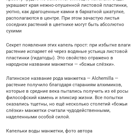
украшают края нежно-опушенной листовой пластинки,
уютно, как драгоценные камни в бархатной шкатулке,
располагаются в центре. При этом зачастую листья
соседних растений в цветнике могут быть абсолютно
сухими
Секрет появления этих капель прост: при избытке влаги
растение испаряет её через водяные устьица листовой
пластинки (гидатоды). Это свойство отражено в
народном названии манжетки — «божьи слёзки».
Латинское название рода манжетка — Alchemilla —
растение получило благодаря стараниям алхимиков,
которые в средние века пытались получить из её росы
философский камень и эликсир жизни. Все попытки
оказались тщетны, но ещё несколько столетий «божьи
слёзки» манжетки считали чудодейственными,
наделенными особой силой.
Капельки воды манжетки, фото автора