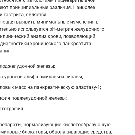
 относятся к патологиям пищеварительной
меют принципиальные различия. Наиболее
гастрита, является
ляющая выявить минимальные изменения в
ительно используется pH-метрия желудочного
й клинический анализ крови, позволяющий
 диагностики хронического панкреатита
ания:
 поджелудочной железы;
а уровень альфа-амилазы и липазы;
овых масс на панкреатическую эластазу-1;
афия поджелудочной железы;
атография.
 препараты, нормализующие кислотообразующую
аминовые блокаторы, обволакивающие средства,