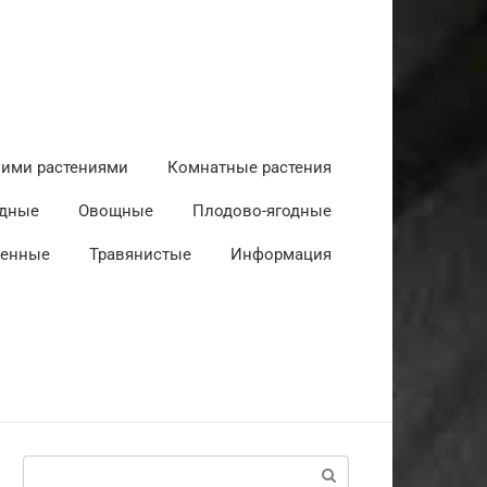
ними растениями
Комнатные растения
дные
Овощные
Плодово-ягодные
венные
Травянистые
Информация
Поиск: