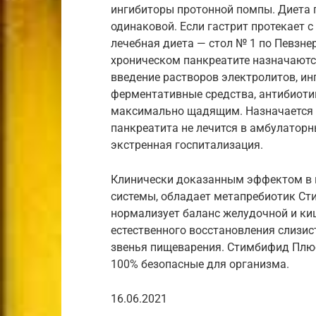
ингибиторы протонной помпы. Диета п
одинаковой. Если гастрит протекает 
лечебная диета — стол № 1 по Певзне
хроническом панкреатите назначаютс
введение растворов электролитов, ин
ферментативные средства, антибиоти
максимально щадящим. Назначается с
панкреатита не лечится в амбулатор
экстренная госпитализация.
Клинически доказанным эффектом в 
системы, обладает метапребиотик С
нормализует баланс желудочной и ки
естественного восстановления слизис
звенья пищеварения. Стимбифид Плюс
100% безопасные для организма.
16.06.2021