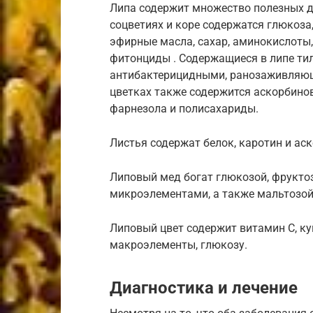
Липа содержит множество полезных дл
соцветиях и коре содержатся глюкоза,
эфирные масла, сахар, аминокислоты
фитонциды . Содержащиеся в липе ти
антибактерицидными, ранозаживляю
цветках также содержится аскорбинов
фарнезола и полисахариды.
Листья содержат белок, каротин и ас
Липовый мед богат глюкозой, фрукто
микроэлементами, а также мальтозой
Липовый цвет содержит витамин С, ку
макроэлементы, глюкозу.
Диагностика и лечение