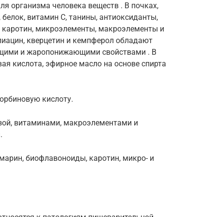
я организма человека веществ . В почках,
 белок, витамин С, танины, антиоксиданты,
, каротин, микроэлементы, макроэлементы и
лиацин, кверцетин и кемпферол обладают
щими и жаропонижающими свойствами . В
ая кислота, эфирное масло на основе спирта
корбиновую кислоту.
зой, витаминами, макроэлементами и
.
марин, биофлавоноиды, каротин, микро- и