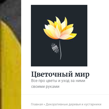
Перейти
к
контенту
Цветочный мир
Все про цветы и уход за ними
своими руками
Главная
»
Декоративные деревья и кустарники