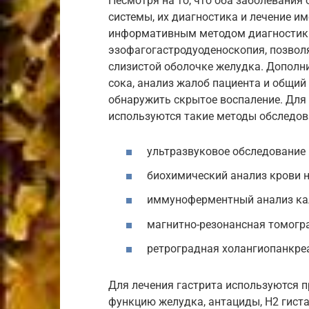
Несмотря на то, что оба заболевания
системы, их диагностика и лечение и
информативным методом диагностики 
эзофагогастродуоденоскопия, позво
слизистой оболочке желудка. Дополн
сока, анализ жалоб пациента и общи
обнаружить скрытое воспаление. Для
используются такие методы обследов
ультразвуковое обследование
биохимический анализ крови н
иммуноферментный анализ кал
магнитно-резонансная томогр
ретроградная холангиопанкре
Для лечения гастрита используются
функцию желудка, антациды, H2 гист