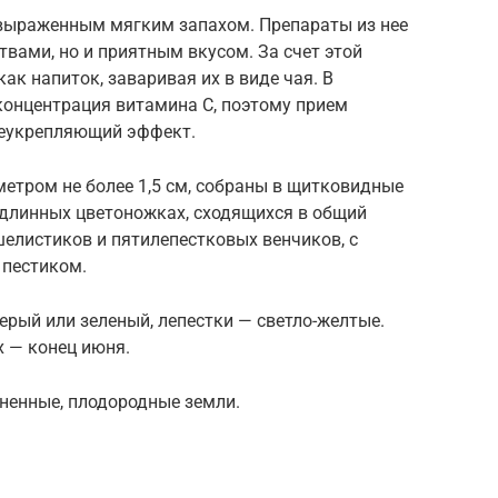
выраженным мягким запахом. Препараты из нее
вами, но и приятным вкусом. За счет этой
ак напиток, заваривая их в виде чая. В
концентрация витамина C, поэтому прием
щеукрепляющий эффект.
етром не более 1,5 см, собраны в щитковидные
 длинных цветоножках, сходящихся в общий
шелистиков и пятилепестковых венчиков, с
пестиком.
рый или зеленый, лепестки — светло-желтые.
х — конец июня.
ненные, плодородные земли.