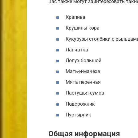
Вас также могут заинтересовать такие
Крапива
Крушины кора
Кукурузы столбики с рыльцам
Лапчатка
Лопух большой
Мать-и-мачеха
Мята перечная
Пастушья сумка
Подорожник
Пустырник
Общая информация