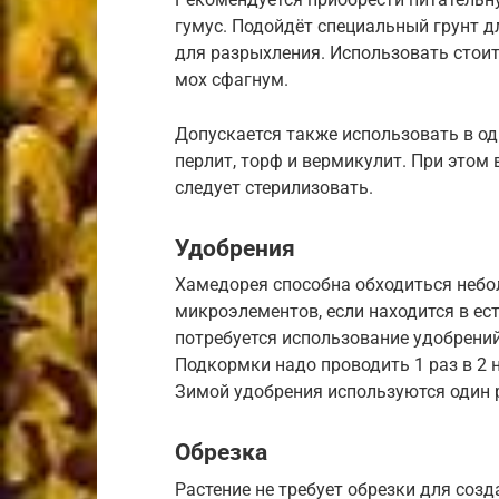
гумус. Подойдёт специальный грунт д
для разрыхления. Использовать стои
мох сфагнум.
Допускается также использовать в о
перлит, торф и вермикулит. При этом
следует стерилизовать.
Удобрения
Хамедорея способна обходиться неб
микроэлементов, если находится в ес
потребуется использование удобрени
Подкормки надо проводить 1 раз в 2 н
Зимой удобрения используются один р
Обрезка
Растение не требует обрезки для соз