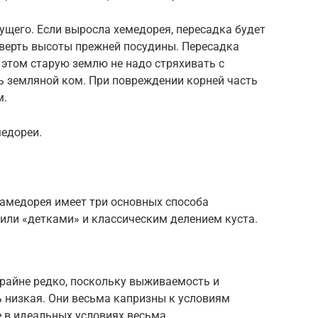
щего. Если выросла хемедорея, пересадка будет
тверть высоты прежней посудины. Пересадка
 этом старую землю не надо стряхивать с
ь земляной ком. При повреждении корней часть
м.
медореи.
 хамедорея имеет три основных способа
или «детками» и классическим делением куста.
крайне редко, поскольку выживаемость и
ь низкая. Они весьма капризны к условиям
е в идеальных условиях весьма