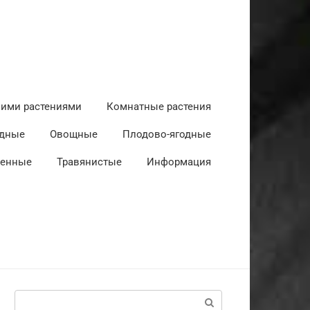
ними растениями
Комнатные растения
дные
Овощные
Плодово-ягодные
венные
Травянистые
Информация
Поиск: