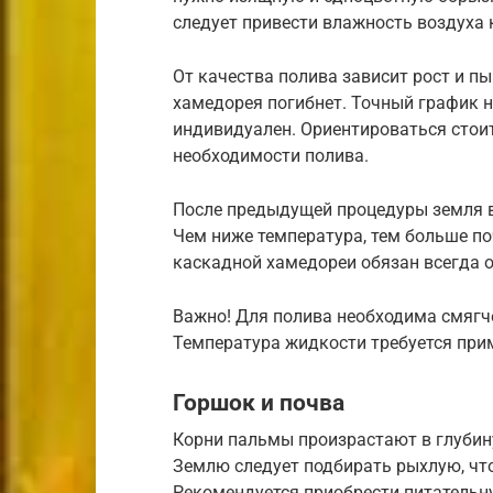
следует привести влажность воздуха
От качества полива зависит рост и 
хамедорея погибнет. Точный график 
индивидуален. Ориентироваться стоит
необходимости полива.
После предыдущей процедуры земля в
Чем ниже температура, тем больше по
каскадной хамедореи обязан всегда 
Важно! Для полива необходима смягчё
Температура жидкости требуется прим
Горшок и почва
Корни пальмы произрастают в глубину
Землю следует подбирать рыхлую, что
Рекомендуется приобрести питательну