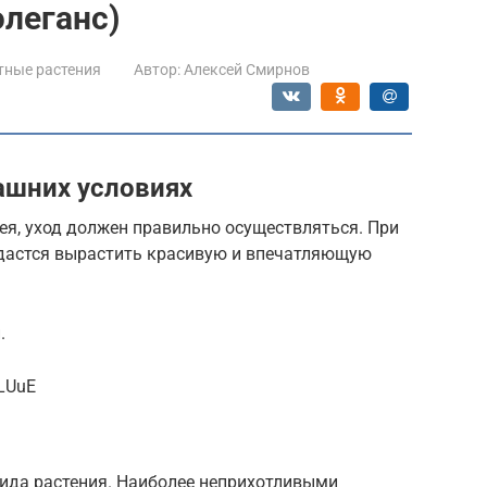
леганс)
тные растения
Автор:
Алексей Смирнов
ашних условиях
ея, уход должен правильно осуществляться. При
дастся вырастить красивую и впечатляющую
.
LUuE
вида растения. Наиболее неприхотливыми