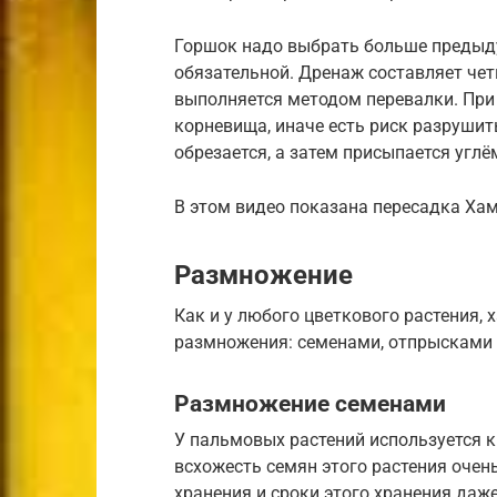
Горшок надо выбрать больше предыду
обязательной. Дренаж составляет че
выполняется методом перевалки. При
корневища, иначе есть риск разрушит
обрезается, а затем присыпается углё
В этом видео показана пересадка Ха
Размножение
Как и у любого цветкового растения,
размножения: семенами, отпрысками 
Размножение семенами
У пальмовых растений используется 
всхожесть семян этого растения очен
хранения и сроки этого хранения даж