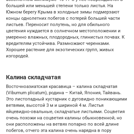
большей или меньшей степени только листья. На
Южном берегу Крыма в холодные зимы подмерзают
концы однолетних побегов с потерей большей части
листьев. Переносит полутень, но для обильного
цветения нуждается в солнечном местоположении и
умеренно влажных, плодородных, глинистых почвах. К
вредителям устойчива. Размножают черенками.
Хорошее растение для экзотических групп, живых
изгородей.
Калина складчатая
Восточноазиатская красавица – калина складчатая
(Viburnum plicatum), родина – Китай, Япония, Тайвань.
Это листопадный кустарник с дуговидно поникающими
ветвями, высотой 3 м и шириной 4 м. Листья
яйцевидно-овальные, складчатые листьями. Соцветия
очень похожи на соцветия калины обыкновенной, но
они расположены на ветвях попарно по всей длине
побегов, отчего эта калина очень нарядна в пору