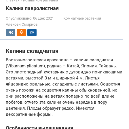
Главная
»
Комнатные растения
Калина лавролистная
Опубликовано:
06 Дек 2021
Комнатные растения
Алексей Смирнов
Калина складчатая
Восточноазиатская красавица – калина складчатая
(Viburnum plicatum), родина – Китай, Япония, Тайвань.
Это листопадный кустарник с дуговидно поникающими
ветвями, высотой 3 м и шириной 4 м. Листья
яйцевидно-овальные, складчатые листьями. Соцветия
очень похожи на соцветия калины обыкновенной, но
они расположены на ветвях попарно по всей длине
побегов, отчего эта калина очень нарядна в пору
цветения. Плоды образует редко. Имеются
декоративные формы.
Особенности выращивания