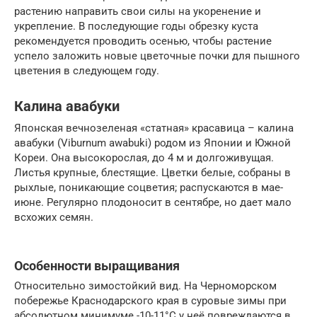
растению направить свои силы на укоренение и
укрепление. В последующие годы обрезку куста
рекомендуется проводить осенью, чтобы растение
успело заложить новые цветочные почки для пышного
цветения в следующем году.
Калина авабуки
Японская вечнозеленая «статная» красавица – калина
авабуки (Viburnum awabuki) родом из Японии и Южной
Кореи. Она высокорослая, до 4 м и долгоживущая.
Листья крупные, блестящие. Цветки белые, собраны в
рыхлые, поникающие соцветия; распускаются в мае-
июне. Регулярно плодоносит в сентябре, но дает мало
всхожих семян.
Особенности выращивания
Относительно зимостойкий вид. На Черноморском
побережье Краснодарского края в суровые зимы при
абсолютном минимуме -10-11°С у неё повреждаются в