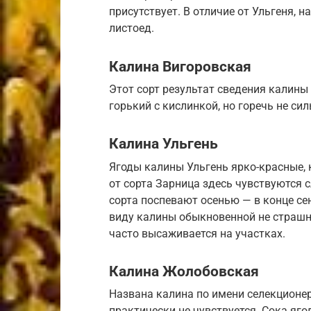
присутствует. В отличие от Ульгеня,
листоед.
Калина Вигоровская
Этот сорт результат сведения калины
горький с кислинкой, но горечь не си
Калина Ульгень
Ягоды калины Ульгень ярко-красные, 
от сорта Зарница здесь чувствуются 
сорта поспевают осенью — в конце се
виду калины обыкновенной не страшны
часто высаживается на участках.
Калина Жолобовская
Названа калина по имени селекционер
практически не чувствуется. Сока яг