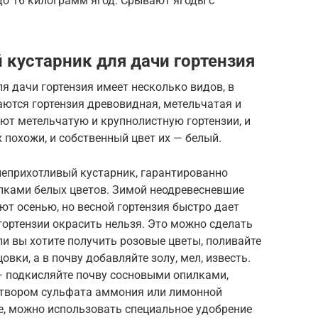
до 16 килограмм ягод. Срывают ягоды с
кустарник для дачи гортензия
 дачи гортензия имеет несколько видов, в
аются гортензия древовидная, метельчатая и
ют метельчатую и крупнолистную гортензии, и
х похожи, и собственный цвет их — белый.
неприхотливый кустарник, гарантированно
пками белых цветов. Зимой неодревесневшие
ют осенью, но весной гортензия быстро дает
 гортензии окрасить нельзя. Это можно сделать
ли вы хотите получить розовые цветы, поливайте
ки, а в почву добавляйте золу, мел, известь.
— подкисляйте почву сосновыми опилками,
створом сульфата аммония или лимонной
е, можно использовать специальное удобрение