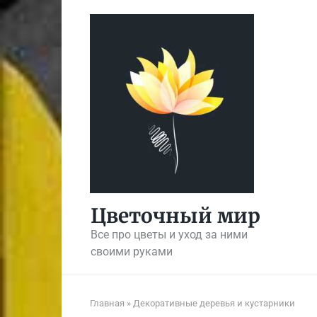
Перейти
к
контенту
Цветочный мир
Все про цветы и уход за ними
своими руками
Главная
»
Декоративные деревья и кустарники