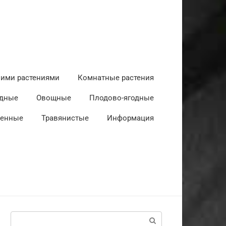
ними растениями
Комнатные растения
дные
Овощные
Плодово-ягодные
венные
Травянистые
Информация
Поиск: