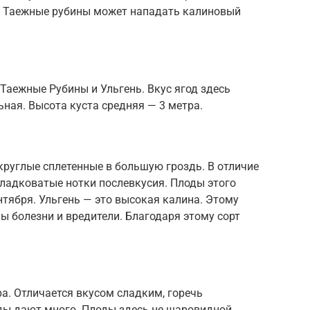
 на Таежные рубины может нападать калиновый
 Таежные Рубины и Ульгень. Вкус ягод здесь
льная. Высота куста средняя — 3 метра.
круглые сплетенные в большую гроздь. В отличие
сладковатые нотки послевкусия. Плоды этого
нтября. Ульгень — это высокая калина. Этому
 болезни и вредители. Благодаря этому сорт
а. Отличается вкусом сладким, горечь
оды дают много. Плоды здесь не шаровидной