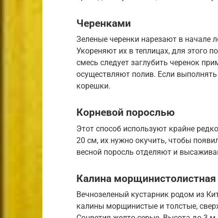
Черенками
Зеленые черенки нарезают в начале л
Укореняют их в теплицах, для этого п
смесь следует заглубить черенок прим
осуществляют полив. Если выполнять 
корешки.
Корневой порослью
Этот способ используют крайне редко
20 см, их нужно окучить, чтобы появ
весной поросль отделяют и высаживаю
Калина морщинистолистная (
Вечнозеленый кустарник родом из Кит
калины морщинистые и толстые, сверх
Соцветия желто-серые. Высота до 3 м.