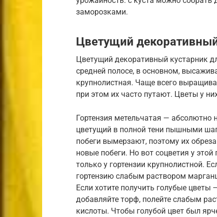
урожайность: с куста можно собрать 
заморозками.
Цветущий декоративный 
Цветущий декоративный кустарник для
средней полосе, в основном, высажив
крупнолистная. Чаще всего выращива
при этом их часто путают. Цветы у ни
Гортензия метельчатая — абсолютно 
цветущий в полной тени пышными ша
побеги вымерзают, поэтому их обреза
новые побеги. Но вот соцветия у этой
только у гортензии крупнолистной. Ес
гортензию слабым раствором марганцов
Если хотите получить голубые цветы 
добавляйте торф, полейте слабым ра
кислоты. Чтобы голубой цвет был ярч