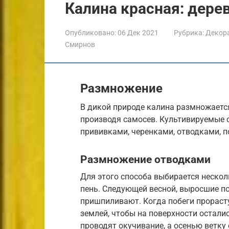
Калина красная: дере
Опубликовано:
06 Дек 2021
Рубрика:
Декора
Смирнов
Размножение
В дикой природе калина размножается
производя самосев. Культивируемые
прививками, черенками, отводками, п
Размножение отводками
Для этого способа выбирается нескол
пень. Следующей весной, выросшие п
пришпиливают. Когда побеги прораст
землей, чтобы на поверхности остали
проводят окучивание, а осенью ветку