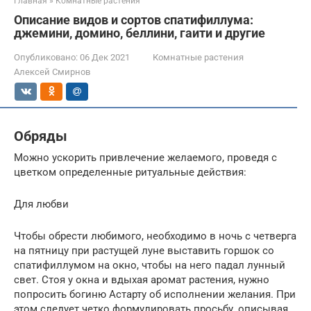
Главная
»
Комнатные растения
Описание видов и сортов спатифиллума:
джемини, домино, беллини, гаити и другие
Опубликовано:
06 Дек 2021
Комнатные растения
Алексей Смирнов
Обряды
Можно ускорить привлечение желаемого, проведя с
цветком определенные ритуальные действия:
Для любви
Чтобы обрести любимого, необходимо в ночь с четверга
на пятницу при растущей луне выставить горшок со
спатифиллумом на окно, чтобы на него падал лунный
свет. Стоя у окна и вдыхая аромат растения, нужно
попросить богиню Астарту об исполнении желания. При
этом следует четко формулировать просьбу, описывая