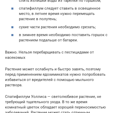
слить излишки воды из тарелки по горшком;
спатифиллум следует ставить в освещенное
место, в летнее время нужно перемещать
растение в полутень;
сухие части растения необходимо срезать;
в зимнее время необходимо поставить горшок с
растением подальше от батареи.
Важно. Нельзя перебарщивать с пестицидами от
насекомых
Растение может ослабнуть и быстро завять, поэтому
перед применением ядохимикатов нужно попробовать
избавиться от вредителей с помощью мыльного
раствора.
Спатифиллум Уоллиса — светолюбивое растение, не
требующий тщательного ухода. В то же время
комнатный цветок обладает хорошей переносимостью
заболеваний. Растение может стать отличным