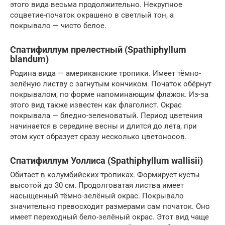
этого вида весьма продолжительно. Некрупное
соцветие-початок окрашено в светлый тон, а
покрывало — чисто белое.
Спатифиллум прелестный (Spathiphyllum
blandum)
Родина вида — американские тропики. Имеет тёмно-
зелёную листву с загнутым кончиком. Початок обёрнут
покрывалом, по форме напоминающим флажок. Из-за
этого вид также известен как флаголист. Окрас
покрывала — бледно-зеленоватый. Период цветения
начинается в середине весны и длится до лета, при
этом куст образует сразу несколько цветоносов.
Спатифиллум Уоллиса (Spathiphyllum wallisii)
Обитает в колумбийских тропиках. Формирует кусты
высотой до 30 см. Продолговатая листва имеет
насыщенный тёмно-зелёный окрас. Покрывало
значительно превосходит размерами сам початок. Оно
имеет переходный бело-зелёный окрас. Этот вид чаще