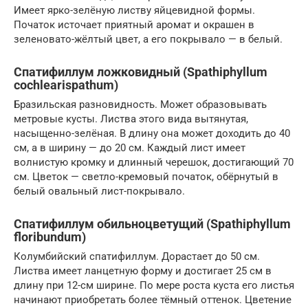
Имеет ярко-зелёную листву яйцевидной формы.
Початок источает приятный аромат и окрашен в
зеленовато-жёлтый цвет, а его покрывало — в белый.
Спатифиллум ложковидный (Spathiphyllum
cochlearispathum)
Бразильская разновидность. Может образовывать
метровые кусты. Листва этого вида вытянутая,
насыщенно-зелёная. В длину она может доходить до 40
см, а в ширину — до 20 см. Каждый лист имеет
волнистую кромку и длинный черешок, достигающий 70
см. Цветок — светло-кремовый початок, обёрнутый в
белый овальный лист-покрывало.
Спатифиллум обильноцветущий (Spathiphyllum
floribundum)
Колумбийский спатифиллум. Дорастает до 50 см.
Листва имеет ланцетную форму и достигает 25 см в
длину при 12-см ширине. По мере роста куста его листья
начинают приобретать более тёмный оттенок. Цветение