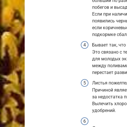
больший по разм
побегов и высад
Если при налич
появились черны
если коричневы
подкормке сба
Бывает так, что
Это связано с 
для молодых эк
между поливами
перестает разви
Листья пожелтел
Причиной являе
за недостатка п
Вылечить хлор
удобрений.