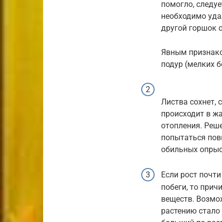
помогло, следуе
необходимо уда
другой горшок 
Явным признако
подур (мелких б
Листва сохнет, 
происходит в жа
отопления. Реше
попытаться пов
обильных опрыс
Если рост почти
побеги, то прич
веществ. Возмож
растению стало 