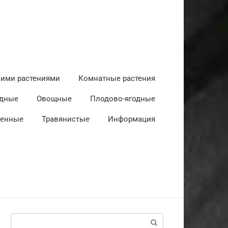
ними растениями
Комнатные растения
дные
Овощные
Плодово-ягодные
венные
Травянистые
Информация
Поиск: