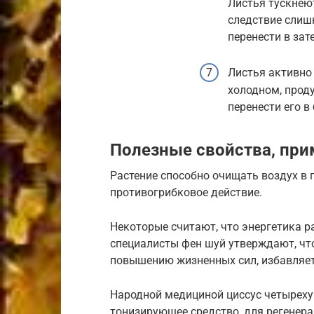
Листья тускнею
следствие слиш
перенести в зат
Листья активно 
холодном, прод
перенести его в
Полезные свойства, при
Растение способно очищать воздух в
противогрибковое действие.
Некоторые считают, что энергетика р
специалисты фен шуй утверждают, чт
повышению жизненных сил, избавляет
Народной медициной циссус четыреху
тонизирующее средство, для регенера