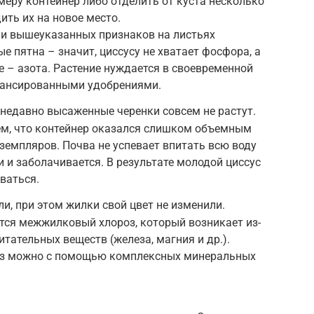
еру контейнер либо отделить от куста несколько
ить их на новое место.
ии вышеуказанных признаков на листьях
е пятна – значит, циссусу не хватает фосфора, а
е – азота. Растение нуждается в своевременной
лансированными удобрениями.
 недавно высаженные черенки совсем не растут.
тем, что контейнер оказался слишком объемным
земпляров. Почва не успевает впитать всю воду
 и заболачивается. В результате молодой циссус
ваться.
и, при этом жилки свой цвет не изменили.
тся межжилковый хлороз, который возникает из-
итательных веществ (железа, магния и др.).
оз можно с помощью комплексных минеральных