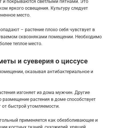
т и покрываются светлыми пятнами. Это
ком яркого освещения. Культуру следует
ененное место.
опадают – растение плохо себя чувствует в
уваемом сквозняками помещении. Необходимо
 более теплое место.
меты и суеверия о циссусе
 помещении, оказывая антибактериальное и
астения изгоняет из дома мужчин. Другие
о размещение растения в доме способствует
 от быстрой утомляемости.
гольный применяется как обезболивающее и
ции костных тканей, сухожилий, хрящей.