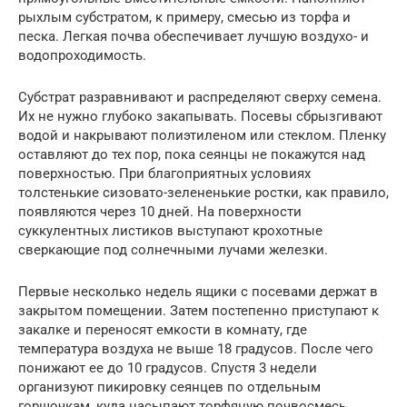
рыхлым субстратом, к примеру, смесью из торфа и
песка. Легкая почва обеспечивает лучшую воздухо- и
водопроходимость.
Субстрат разравнивают и распределяют сверху семена.
Их не нужно глубоко закапывать. Посевы сбрызгивают
водой и накрывают полиэтиленом или стеклом. Пленку
оставляют до тех пор, пока сеянцы не покажутся над
поверхностью. При благоприятных условиях
толстенькие сизовато-зелененькие ростки, как правило,
появляются через 10 дней. На поверхности
суккулентных листиков выступают крохотные
сверкающие под солнечными лучами железки.
Первые несколько недель ящики с посевами держат в
закрытом помещении. Затем постепенно приступают к
закалке и переносят емкости в комнату, где
температура воздуха не выше 18 градусов. После чего
понижают ее до 10 градусов. Спустя 3 недели
организуют пикировку сеянцев по отдельным
горшочкам, куда насыпают торфяную почвосмесь.