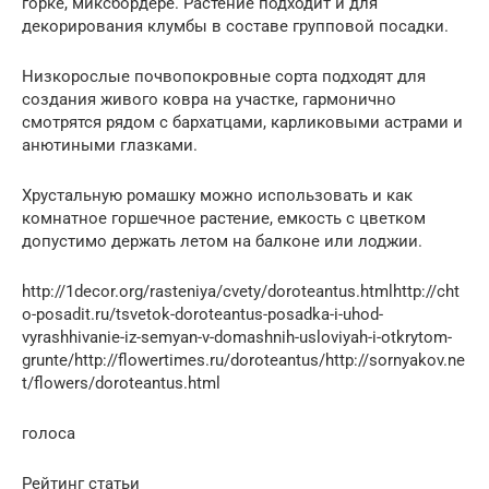
горке, миксбордере. Растение подходит и для
декорирования клумбы в составе групповой посадки.
Низкорослые почвопокровные сорта подходят для
создания живого ковра на участке, гармонично
смотрятся рядом с бархатцами, карликовыми астрами и
анютиными глазками.
Хрустальную ромашку можно использовать и как
комнатное горшечное растение, емкость с цветком
допустимо держать летом на балконе или лоджии.
http://1decor.org/rasteniya/cvety/doroteantus.htmlhttp://cht
o-posadit.ru/tsvetok-doroteantus-posadka-i-uhod-
vyrashhivanie-iz-semyan-v-domashnih-usloviyah-i-otkrytom-
grunte/http://flowertimes.ru/doroteantus/http://sornyakov.ne
t/flowers/doroteantus.html
голоса
Рейтинг статьи