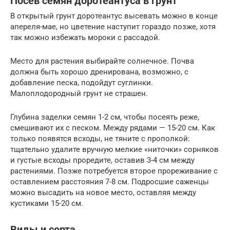
Посев семян доротеантуса в грунт
В открытый грунт доротеантус высевать можно в конце
апереля-мае, но цветение наступит гораздо позже, хотя
так можно избежать мороки с рассадой.
Место для растения выбирайте солнечное. Почва
должна быть хорошо дренирована, возможно, с
добавление песка, подойдут суглинки.
Малоплодородный грунт не страшен.
Глубина заделки семян 1-2 см, чтобы посеять реже,
смешивают их с песком. Между рядами — 15-20 см. Как
только появятся всходы, не тяните с прополкой:
тщательно удалите вручную мелкие «ниточки» сорняков
и густые всходы проредите, оставив 3-4 см между
растениями. Позже потребуется второе прореживание с
оставлением расстояния 7-8 см. Подросшие саженцы
можно высадить на новое место, оставляя между
кустиками 15-20 см.
Виды и сорта