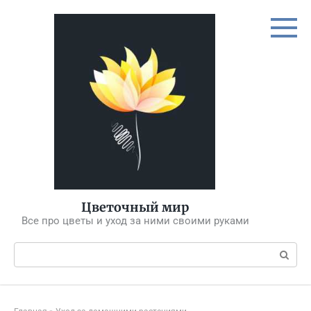
Перейти
к
контенту
Цветочный мир
Все про цветы и уход за ними своими руками
Поиск: