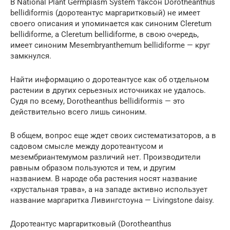
В National Plant Germplasm System таксон Dorotheanthus
bellidiformis (доротеантус маргаритковый) не имеет
своего описания и упоминается как синоним Cleretum
bellidiforme, а Cleretum bellidiforme, в свою очередь,
имеет синоним Mesembryanthemum bellidiforme — круг
замкнулся.
Найти информацию о доротеантусе как об отдельном
растении в других серьезных источниках не удалось.
Судя по всему, Dorotheanthus bellidiformis — это
действительно всего лишь синоним.
В общем, вопрос еще ждет своих систематизаторов, а в
садовом смысле между доротеантусом и
мезембриантемумом различий нет. Производители
равным образом пользуются и тем, и другим
названием. В народе оба растения носят название
«хрустальная трава», а на западе активно использует
название маргаритка Ливингстоуна — Livingstone daisy.
Доротеантус маргаритковый (Dorotheanthus