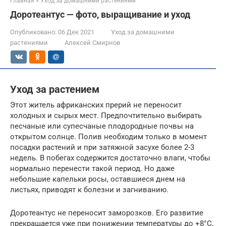
Главная
»
Уход за домашними растениями
Доротеантус — фото, выращивание и уход
Опубликовано:
06 Дек 2021
Уход за домашними
растениями
Алексей Смирнов
Уход за растением
Этот житель африканских прерий не переносит
холодных и сырых мест. Предпочтительно выбирать
песчаные или супесчаные плодородные почвы на
открытом солнце. Полив необходим только в момент
посадки растений и при затяжной засухе более 2-3
недель. В побегах содержится достаточно влаги, чтобы
нормально перенести такой период. Но даже
небольшие капельки росы, оставшиеся днем на
листьях, приводят к болезни и загниванию.
Доротеантус не переносит заморозков. Его развитие
прекращается уже при понижении температуры до +8°С,