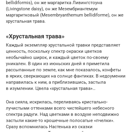
bellidiformis), он же маргаритка Ливингстоуна
(Livingstone daisy), он же Мезембриантемум
маргаритковый (Mesembryanthemum bellidiforme), он же
хрустальная трава.
«Хрустальная трава»
Каждый экземпляр хрустальной травки представляет
ценность, поскольку спектр окраски цветков
необычайно широк, и каждый цветок по-своему
уникален. В один из июньских дней я приметила
рассыпанные по земле, как мне показалось, конфеты
в ярких, сверкающих на солнце фантиках. В недоумении
направилась к ним, а приблизившись, застыла
в изумлении. Цвела «хрустальная трава»…
Она сияла, искрилась, переливаясь кристально-
лучистыми оттенками всего чистейшего небесного
спектра радуги. Над цветками в воздухе неподвижно
застыли какие-то крошечные полосатые «пчелки».
Сразу вспомнилась Настенька из сказки