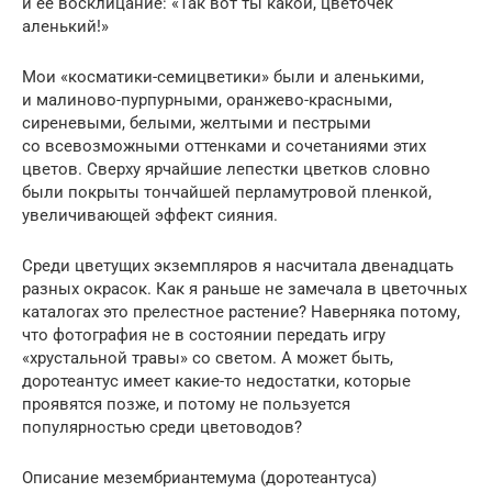
и ее восклицание: «Так вот ты какой, цветочек
аленький!»
Мои «косматики-семицветики» были и аленькими,
и малиново-пурпурными, оранжево-красными,
сиреневыми, белыми, желтыми и пестрыми
со всевозможными оттенками и сочетаниями этих
цветов. Сверху ярчайшие лепестки цветков словно
были покрыты тончайшей перламутровой пленкой,
увеличивающей эффект сияния.
Среди цветущих экземпляров я насчитала двенадцать
разных окрасок. Как я раньше не замечала в цветочных
каталогах это прелестное растение? Наверняка потому,
что фотография не в состоянии передать игру
«хрустальной травы» со светом. А может быть,
доротеантус имеет какие-то недостатки, которые
проявятся позже, и потому не пользуется
популярностью среди цветоводов?
Описание мезембриантемума (доротеантуса)