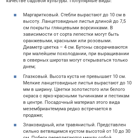
качестве садовой культуры. Популярные виды:
Маргаритковый. Стебли вырастают до 10 см в
высоту. Ланцетовидные листья длиной до 7,5
см покрыты глянцевыми ворсинками. В
зависимости от сорта лепестки могут быть
оранжевыми, красными или розовыми.
Диаметр цветка – 4 см. Бутоны сворачиваются
при малейшем похолодании, при выращивании
в северных широтах могут открываться только
днем;
Глазковый. Высота куста не превышает 10 см.
Мелкие ланцетовидные листья вырастают до 10
мм в ширину. Цветки золотистого или белого
окраса с ярко-красными тычинками и пестикам
в центре. Посадочный материал этого вида
мезембриантемума редко встречается в
продаже;
Злаковидный, или травянистый. Представлен
сильно ветвящимся кустом высотой от 10 до 30
см. Побеги переплетаются между собой,