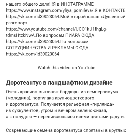
нашего общего дела!!!Я в ИНСТАГРАММЕ
https://www.instagram.com/yliya_pomileva/.Я в КОНТАКТЕ
https://vk.com/id39023064.Мой второй канал «Душевный
разговор»
https://www.youtube.com/channel/UCO1kU1fhgLg-
tdmsHtzkNwA.По вопросам ПИАРА СЮДА
https://vk.com/id39023064.По вопросам
СОТРУДНИЧЕСТВА И РЕКЛАМЫ СЮДА
https://vk.com/id39023064
Watch this video on YouTube
Доротеантус в ландшафтном дизайне
Очень красиво выглядят бордюры из семпервивума
(молодила), портулака крупноцветкового
и доротеантуса. Получается рельефная «гирлянда»
из суккулентов, утром и вечером зелено-сизая,
а к полудню — переливающаяся всеми цветами радуги.
Созревающие семена доротеантуса спрятаны в круглых