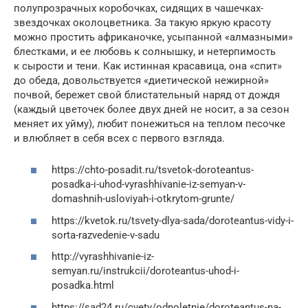
полупрозрачных коробочках, сидящих в чашечках-
звездочках околоцветника. За такую яркую красоту
можно простить африканочке, усыпанной «алмазными»
блестками, и ее любовь к солнышку, и нетерпимость
к сырости и тени. Как истинная красавица, она «спит»
до обеда, довольствуется «диетической нежирной»
почвой, бережет свой блистательный наряд от дождя
(каждый цветочек более двух дней не носит, а за сезон
меняет их уйму), любит понежиться на теплом песочке
и влюбляет в себя всех с первого взгляда.
https://chto-posadit.ru/tsvetok-doroteantus-
posadka-i-uhod-vyrashhivanie-iz-semyan-v-
domashnih-usloviyah-i-otkrytom-grunte/
https://kvetok.ru/tsvety-dlya-sada/doroteantus-vidy-i-
sorta-razvedenie-v-sadu
http://vyrashhivanie-iz-
semyan.ru/instrukcii/doroteantus-uhod-i-
posadka.html
https://sad24.ru/cvety/odnoletnie/doroteantus-na-