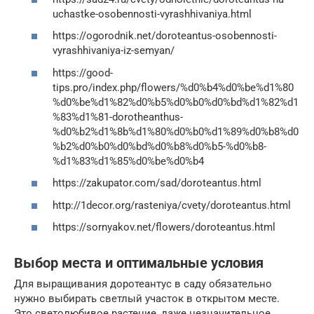
uchastke-osobennosti-vyrashhivaniya.html
https://ogorodnik.net/doroteantus-osobennosti-
vyrashhivaniya-iz-semyan/
https://good-
tips.pro/index.php/flowers/%d0%b4%d0%be%d1%80
%d0%be%d1%82%d0%b5%d0%b0%d0%bd%d1%82%d1
%83%d1%81-dorotheanthus-
%d0%b2%d1%8b%d1%80%d0%b0%d1%89%d0%b8%d0
%b2%d0%b0%d0%bd%d0%b8%d0%b5-%d0%b8-
%d1%83%d1%85%d0%be%d0%b4
https://zakupator.com/sad/doroteantus.html
http://1decor.org/rasteniya/cvety/doroteantus.html
https://sornyakov.net/flowers/doroteantus.html
Выбор места и оптимальные условия
Для выращивания доротеантус в саду обязательно
нужно выбирать светлый участок в открытом месте.
Это светолюбивое растение, даже незначительное