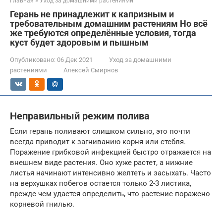
Главная
»
Уход за домашними растениями
Герань не принадлежит к капризным и
требовательным домашним растениям Но всё
же требуются определённые условия, тогда
куст будет здоровым и пышным
Опубликовано:
06 Дек 2021
Уход за домашними
растениями
Алексей Смирнов
Неправильный режим полива
Если герань поливают слишком сильно, это почти
всегда приводит к загниванию корня или стебля.
Поражение грибковой инфекцией быстро отражается на
внешнем виде растения. Оно хуже растет, а нижние
листья начинают интенсивно желтеть и засыхать. Часто
на верхушках побегов остается только 2-3 листика,
прежде чем удается определить, что растение поражено
корневой гнилью.