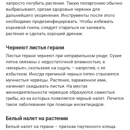
запросто погубить растение. Такую пеларгонию обычно
выбрасывают, срезая здоровые черенки для
дальнейшего укоренения. Инструменты после этого
необходимо продезинфицировать. Чтобы избежать
корневой гнили, следует стараться не заливать
растение и сделать хороший дренаж.
Чернеют листья герани
Листья герани чернеют при неправильном уходе. Сухие
пятна связаны с недостаточной влажностью, а
«мокрые», скользкие на ощупь – напротив, с ее
избытком. Иногда причиной черных пятен становятся
мучнистые червецы. Растение, зараженное ими,
начинает скидывать листья. На местах
жизнедеятельности червецов образуются сажистые
грибы, из-за которых появляется черный налет. Лечится
такое заболевание при помощи инсектицидов.
Белый налет на растении
Белый налет на герани – признак паутинного клеща.