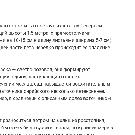
жно встретить в восточных штатах Северной
щий высоты 1,5 метра, с прямостоячими
 на 10-15 см в длину листьями (ширина 5-7 см).
дней части лета нередко происходит ее опадение
раска — светло-розовая, они формируют
ущий период, наступающий в июле и
чении месяца, сад насыщается восхитительным
аточника сирийского несколько интенсивнее,
мер, в сравнении с описанным далее ваточником
 разноситься ветром на большие расстояния,
бы осень была сухой и теплой, по крайней мере в
тим для него характерна морозостойкость,