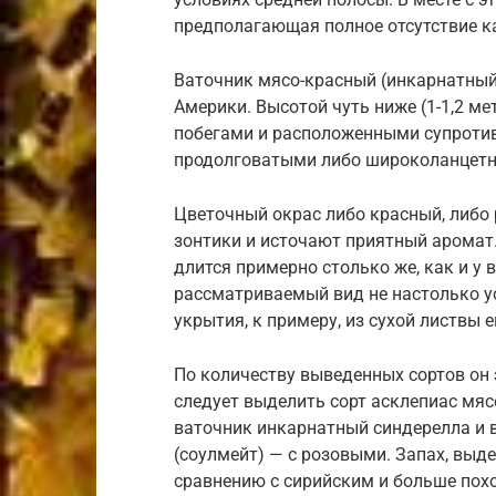
предполагающая полное отсутствие ка
Ваточник мясо-красный (инкарнатный)
Америки. Высотой чуть ниже (1-1,2 м
побегами и расположенными супротив
продолговатыми либо широколанцет
Цветочный окрас либо красный, либо
зонтики и источают приятный аромат.
длится примерно столько же, как и у 
рассматриваемый вид не настолько у
укрытия, к примеру, из сухой листвы 
По количеству выведенных сортов он 
следует выделить сорт асклепиас мяс
ваточник инкарнатный синдерелла и 
(соулмейт) — с розовыми. Запах, выд
сравнению с сирийским и больше пох