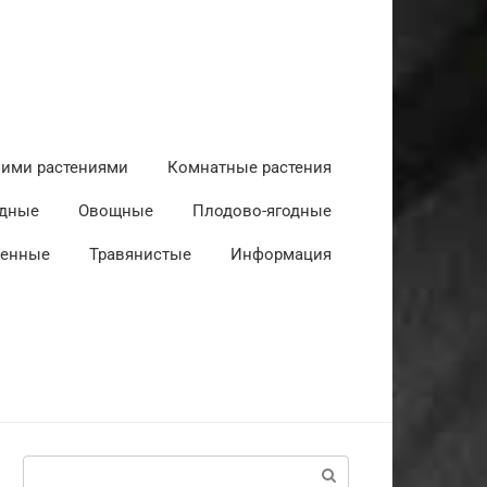
ними растениями
Комнатные растения
дные
Овощные
Плодово-ягодные
венные
Травянистые
Информация
Поиск: