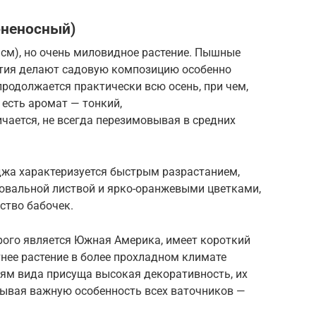
бненосный)
 см), но очень миловидное растение. Пышные
етия делают садовую композицию особенно
продолжается практически всю осень, при чем,
а есть аромат — тонкий,
чается, не всегда перезимовывая в средних
жа характеризуется быстрым разрастанием,
овальной листвой и ярко-оранжевыми цветками,
ство бабочек.
рого является Южная Америка, имеет короткий
тнее растение в более прохладном климате
ям вида присуща высокая декоративность, их
тывая важную особенность всех ваточников —