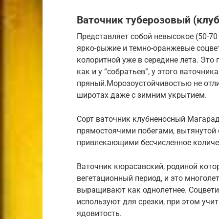
Ваточник туберозовый (клу
Представляет собой невысокое (50-70
ярко-рыжие и темно-оранжевые соцв
колоритной уже в середине лета. Это 
как и у “собратьев”, у этого ваточник
пряный.Морозоустойчивостью не отли
широтах даже с зимним укрытием.
Сорт ваточник клубненосный Магарад
прямостоячими побегами, вытянутой 
привлекающими бесчисленное количе
Ваточник кюрасавский, родиной кото
вегетационный период, и это многоле
выращивают как однолетнее. Соцвети
используют для срезки, при этом учи
ядовитость.