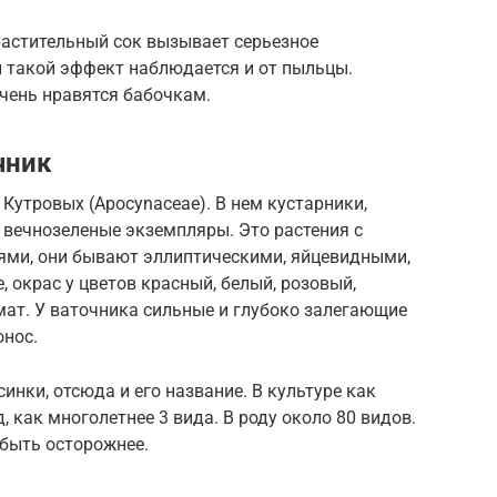
растительный сок вызывает серьезное
й такой эффект наблюдается и от пыльцы.
чень нравятся бабочкам.
чник
а Кутровых (Apocynaceae). В нем кустарники,
 вечнозеленые экземпляры. Это растения с
ями, они бывают эллиптическими, яйцевидными,
 окрас у цветов красный, белый, розовый,
ат. У ваточника сильные и глубоко залегающие
онос.
инки, отсюда и его название. В культуре как
, как многолетнее 3 вида. В роду около 80 видов.
 быть осторожнее.