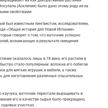
 выращивают их как декоративные растения.
Эскулапа (Асклепия) было дано этому роду из-за
бными свойствами.
рый был известным лингвистом, исследователем,
руде «Общая история дел Новой Испании»
оторые говорят о том, что ваточник успешно
холей, возникающих в результате смещения
тение оказалось лишь в 18 веке, его растили в
о быстро стало популярным: волокна его побегов
ки для мягких игрушек и мебели, а также
ть для изготовления различных спасательных
о каучука, ваточник перестали выращивать в
ание его в качестве сырья было прекращено,
 садовых участках.