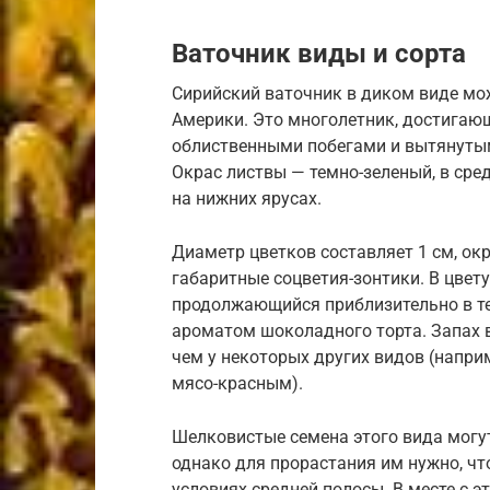
Ваточник виды и сорта
Сирийский ваточник в диком виде мо
Америки. Это многолетник, достигаю
облиственными побегами и вытянутыми
Окрас листвы — темно-зеленый, в сре
на нижних ярусах.
Диаметр цветков составляет 1 см, ок
габаритные соцветия-зонтики. В цвет
продолжающийся приблизительно в те
ароматом шоколадного торта. Запах в
чем у некоторых других видов (напри
мясо-красным).
Шелковистые семена этого вида могут
однако для прорастания им нужно, что
условиях средней полосы. В месте с э