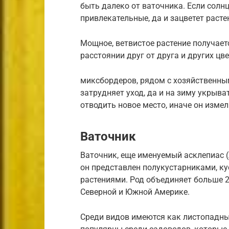
быть далеко от ваточника. Если солнц
привлекательные, да и зацветет расте
Мощное, ветвистое растение получает
расстоянии друг от друга и других ц
миксбордеров, рядом с хозяйственны
затрудняет уход, да и на зиму укрыва
отводить новое место, иначе он измел
Ваточник
Ваточник, еще именуемый асклепиас (
он представлен полукустарниками, к
растениями. Род объединяет больше 2
Северной и Южной Америке.
Среди видов имеются как листопадные,