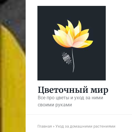
Перейти
к
контенту
Цветочный мир
Все про цветы и уход за ними
своими руками
Главная
»
Уход за домашними растениями