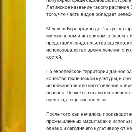
популярны среди садоводов, которые
Латинское название такого растения 
того, что часть видов обладает целе
Мексики Бернардино де Саагун, кото
миссионером и историком, в своем т
представил свидетельства ацтеков, к
использовался во время лечения опу
костей.
На европейской территории данное рас
качестве технической культуры, и он
использовали для изготовления набив
веревок. Позже его стали использова
средств, а еще кинопленки.
После того как началось производств
промышленных масштабах и использов
однако и сегодня его культивируют на