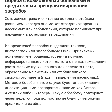
Борьба с возможными болезнями и
вредителями при культивировании
зверобоя
Хоть заячья трава и считается довольно стойким
растением, изредка она может страдать от вредных
насекомых или заболеваний, которые возникают при
нарушении агротехники выращивания.
Из вредителей зверобоя выделяют: трипсов,
листоверток или зверобойную моль. Признаками
появления «непрошеных гостей» выступают
деформированные листья желтого оттенка, замедление
роста, мелкие жучки черного или зеленого цвета,
образование на листьях или стеблях липкого
сахаристого налета (падь — выделения насекомых).
Методом борьбы в этом случае будет опрыскивание
инсектицидными препаратами, такими как Актара,
Актеллик либо Фитоверм. Такую обработку повторяют
через неделю, пока полностью не будут уничтожены
вредители и их яйца.