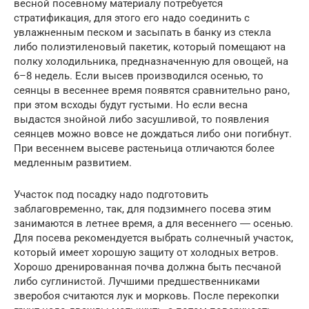
весной посевному материалу потребуется
стратификация, для этого его надо соединить с
увлажненным песком и засыпать в банку из стекла
либо полиэтиленовый пакетик, который помещают на
полку холодильника, предназначенную для овощей, на
6–8 недель. Если высев производился осенью, то
сеянцы в весеннее время появятся сравнительно рано,
при этом всходы будут густыми. Но если весна
выдастся знойной либо засушливой, то появления
сеянцев можно вовсе не дождаться либо они погибнут.
При весеннем высеве растеньица отличаются более
медленным развитием.
Участок под посадку надо подготовить
заблаговременно, так, для подзимнего посева этим
занимаются в летнее время, а для весеннего ― осенью.
Для посева рекомендуется выбрать солнечный участок,
который имеет хорошую защиту от холодных ветров.
Хорошо дренированная почва должна быть песчаной
либо суглинистой. Лучшими предшественниками
зверобоя считаются лук и морковь. После перекопки