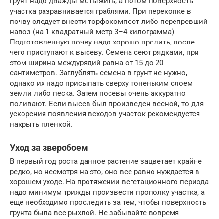
грунт надо дважды мотыжить, а потом поверхность
участка разравнивается граблями. При перекопке в
почву следует внести торфокомпост либо перепревший
навоз (на 1 квадратный метр 3–4 килограмма).
Подготовленную почву надо хорошо пролить, после
чего приступают к высеву. Семена сеют рядками, при
этом ширина междурядий равна от 15 до 20
сантиметров. Заглублять семена в грунт не нужно,
однако их надо присыпать сверху тоненьким слоем
земли либо песка. Затем посевы очень аккуратно
поливают. Если высев был произведен весной, то для
ускорения появления всходов участок рекомендуется
накрыть пленкой.
Уход за зверобоем
В первый год роста данное растение зацветает крайне
редко, но несмотря на это, оно все равно нуждается в
хорошем уходе. На протяжении вегетационного периода
надо минимум трижды произвести прополку участка, а
еще необходимо проследить за тем, чтобы поверхность
грунта была все рыхлой. Не забывайте вовремя