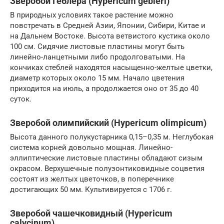
Зверобой Геблера (Hypericum gebleri)
В природных условиях такое растение можно
повстречать в Средней Азии, Японии, Сибири, Китае и
на Дальнем Востоке. Высота ветвистого кустика около
100 см. Сидячие листовые пластины могут быть
линейно-ланцетными либо продолговатыми. На
кончиках стеблей находятся насыщенно-желтые цветки,
диаметр которых около 15 мм. Начало цветения
приходится на июль, а продолжается оно от 35 до 40
суток.
Зверобой олимпийский (Hypericum olimpicum)
Высота данного полукустарника 0,15–0,35 м. Неглубокая
система корней довольно мощная. Линейно-
эллиптические листовые пластины обладают сизым
окрасом. Верхушечные полузонтиковидные соцветия
состоят из желтых цветочков, в поперечнике
достигающих 50 мм. Культивируется с 1706 г.
Зверобой чашечковидный (Hypericum
calycinum)