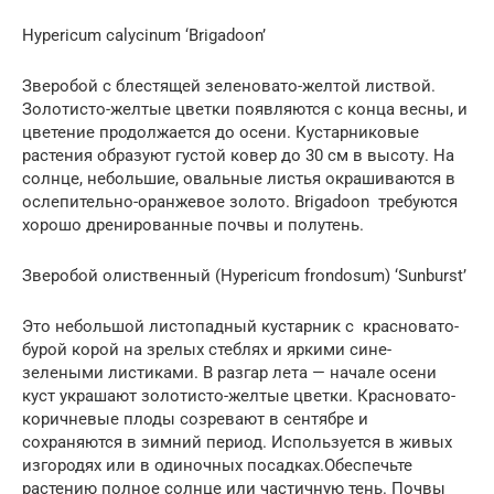
Hypericum calycinum ‘Brigadoon’
Зверобой с блестящей зеленовато-желтой листвой.
Золотисто-желтые цветки появляются с конца весны, и
цветение продолжается до осени. Кустарниковые
растения образуют густой ковер до 30 см в высоту. На
солнце, небольшие, овальные листья окрашиваются в
ослепительно-оранжевое золото. Brigadoon требуются
хорошо дренированные почвы и полутень.
Зверобой олиственный (Hypericum frondosum) ‘Sunburst’
Это небольшой листопадный кустарник с красновато-
бурой корой на зрелых стеблях и яркими сине-
зелеными листиками. В разгар лета — начале осени
куст украшают золотисто-желтые цветки. Красновато-
коричневые плоды созревают в сентябре и
сохраняются в зимний период. Используется в живых
изгородях или в одиночных посадках.Обеспечьте
растению полное солнце или частичную тень. Почвы