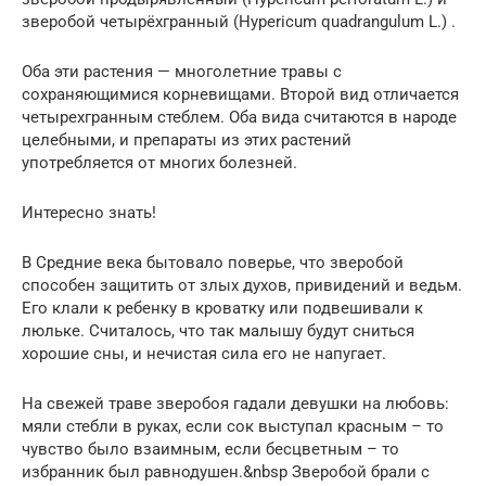
зверобой четырёхгранный (Hypericum quadrangulum L.) .
Оба эти растения — многолетние травы с
сохраняющимися корневищами. Второй вид отличается
четырехгранным стеблем. Оба вида считаются в народе
целебными, и препараты из этих растений
употребляется от многих болезней.
Интересно знать!
В Средние века бытовало поверье, что зверобой
способен защитить от злых духов, привидений и ведьм.
Его клали к ребенку в кроватку или подвешивали к
люльке. Считалось, что так малышу будут сниться
хорошие сны, и нечистая сила его не напугает.
На свежей траве зверобоя гадали девушки на любовь:
мяли стебли в руках, если сок выступал красным – то
чувство было взаимным, если бесцветным – то
избранник был равнодушен.&nbsp Зверобой брали с