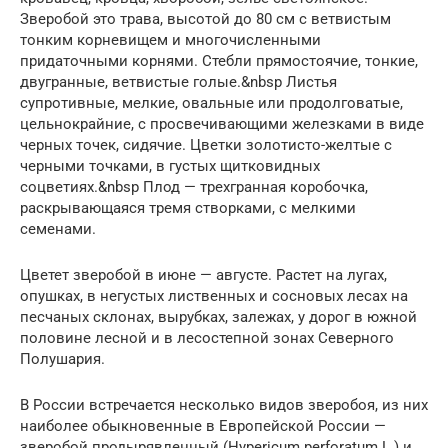
Зверобой это трава, высотой до 80 см с ветвистым
тонким корневищем и многочисленными
придаточными корнями. Стебли прямостоячие, тонкие,
двугранные, ветвистые голые.&nbsp Листья
супротивные, мелкие, овальные или продолговатые,
цельнокрайние, с просвечивающими железками в виде
черных точек, сидячие. Цветки золотисто-желтые с
черными точками, в густых щитковидных
соцветиях.&nbsp Плод — трехгранная коробочка,
раскрывающаяся тремя створками, с мелкими
семенами.
Цветет зверобой в июне — августе. Растет на лугах,
опушках, в негустых лиственных и сосновых лесах на
песчаных склонах, вырубках, залежах, у дорог в южной
половине лесной и в лесостепной зонах Северного
Полушария.
В России встречается несколько видов зверобоя, из них
наиболее обыкновенные в Европейской России —
зверобой продырявленный (Hypericum perforatum L.) и