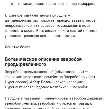
останавливает кровотечения при геморрое.
Глухая крапива считается природным
антидепрессантом: помогает преодолевать стрессы,
неврозы, ускоряет процессы торможения в коре
головного мозга. Есть сведения, что настой цветков
усиливает родовую деятельность матки.
Яснотка белая
Ботаническое описание зверобоя
продырявленного
Зверобой продырявленный (обыкновенный) —
травянистое растение семейства Зверобойных (лат.
Hypericaceae). &nbsp Ботаническое название —
Hypericum.&nbsp Родовое название — Зверобой.
Народные названия — заячья кровь, зверобой дырявый,
зверобой жёлтый, зверобойник, красная травица,
кровавец, кровца, хворобой, зелье светоянское.