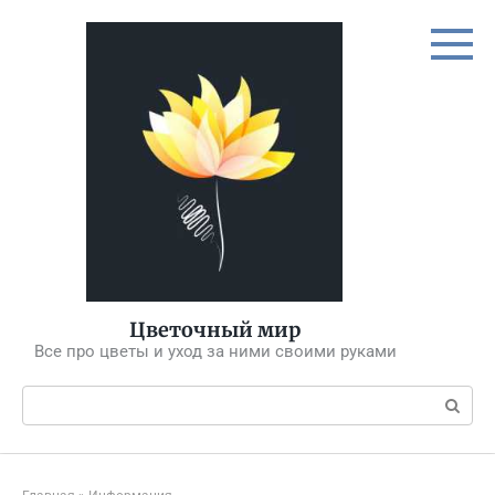
Перейти
к
контенту
Цветочный мир
Все про цветы и уход за ними своими руками
Поиск: