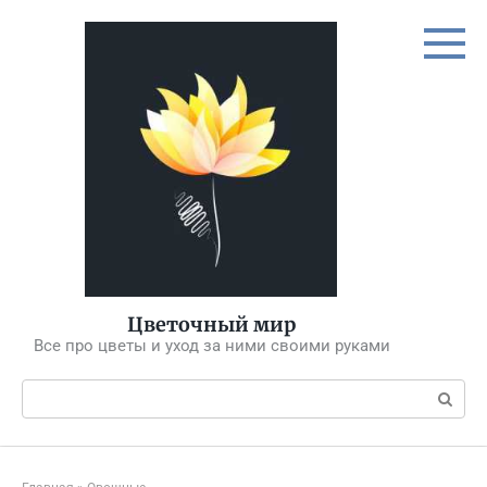
Перейти
к
контенту
Цветочный мир
Все про цветы и уход за ними своими руками
Поиск: