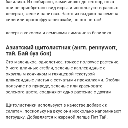
базилика. Их собирают, замачивают до тех пор, пока
они не приобретают вид икры, и используют в разных
десертах, желе и напитках. Часто их выдают за семена
киви или драгонфрута-питахайи, но это не так!
десерт с кокосом и семенами лимонного базилика
Азиатский щитолистник (англ. pennywort,
тай. Бай буа бок)
Это маленькое, однолетнее, тонкое ползучее растение.
У него длинные стебли, зеленые каплевидные с
округлым кончиком и глянцевой текстурой
дланевидные листья с сетчатыми прожилками. Стебли
ползучие по природе, зеленые или красновато-
зеленого цвета, соединяют одно растение с другим.
Щитолистники используют в качестве добавок к
салатам, поскольку на вкус они несколько напоминают
петрушку. Добавляется к жареной лапше Пат Тай.