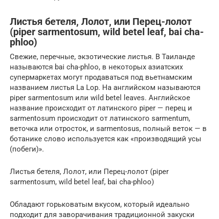
Листья бетеля, Лолот, или Перец-лолот
(piper sarmentosum, wild betel leaf, bai cha-
phloo)
Свежие, перечные, экзотические листья. В Таиланде
называются bai cha-phloo, в некоторых азиатских
супермаркетах могут продаваться под вьетнамским
названием листья La Lop. На английском называются
piper sarmentosum или wild betel leaves. Английское
название происходит от латинского piper — перец и
sarmentosum происходит от латинского sarmentum,
веточка или отросток, и sarmentosus, полный веток — в
ботанике слово используется как «производящий усы
(побеги)».
Листья бетеля, Лолот, или Перец-лолот (piper
sarmentosum, wild betel leaf, bai cha-phloo)
Обладают горьковатым вкусом, который идеально
подходит для заворачивания традиционной закуски