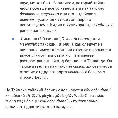
вкус, может быть базиликом, который тайцы
любят больше всего. известный как
тайский
базилика священного
или его индейским
именем,
туласи
или
Тулси
; он широко
используется в Индии в кулинарных, лечебных и
религиозных целях.
Лимонный базилик (
O. × citriodorum
) или
маенглак
( тайский : แมงลัก ), как следует из
названия, имеет лимонный оттенок в аромате и
вкусе. Лимонный базилик — наименее
распространенный вид базилика в Таиланде. Он
также известен как
тайский лимонный базилик
, в
отличие от другого сорта
лимонного базилика
миссис Бернс .
На Тайване тайский базилик называется
káu-chàn-thah
(
китайский :九層 塔; pinyin :
jiǔcéngtǎ
; Wade-Giles :
chiu
ts’eng t’a
; Pe̍h-e-jī :
káu-chàn-thahh
), что буквально
означает » девятиэтажная пагода ».