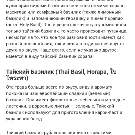
кулинарии видами базилика являются помимо хорапы
маенглак или камфарный базилик (также лимонный
базилик) и напоминающий гвоздику и пимент крапао
(англ. Holy Basil). Т.к. в рецептах зачастую упоминается
только тайский базилик, то часто происходит путаница,
несмотря на то, что все три разновидности имеют как
разный внешний вид, так и сильно отдичаются друг от
друга по вкусу. Чаще всего, если не указано другое,
имеется в виду тайский базилик хорапа.
Тайский Базилик (Thai Basil, Horapa, ใบ
โหระพา)
Эта трава больше всего по вкусу, виду и аромату
похожа на наш европейский сладкий (зеленый)
базилик. Она имеет фиолетовые стебельки и молодые
листочки, а взрослые листья — зеленые. Тайский
базилик используют для приготовления карри-паст и
украшения блюд.
Тайский базилик рубленная свинина с тайскими