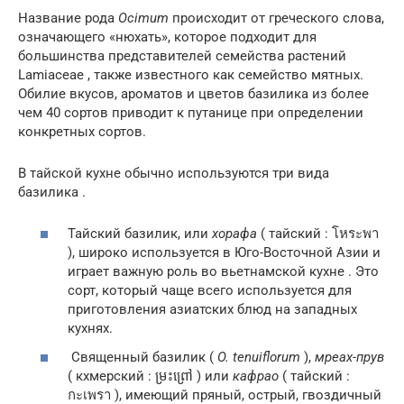
Название рода
Ocimum
происходит от греческого слова,
означающего «нюхать», которое подходит для
большинства представителей семейства растений
Lamiaceae , также известного как семейство мятных.
Обилие вкусов, ароматов и цветов базилика из более
чем 40 сортов приводит к путанице при определении
конкретных сортов.
В тайской кухне обычно используются три вида
базилика .
Тайский базилик, или
хорафа
( тайский : โหระพา
), широко используется в Юго-Восточной Азии и
играет важную роль во вьетнамской кухне . Это
сорт, который чаще всего используется для
приготовления азиатских блюд на западных
кухнях.
Священный базилик (
O. tenuiflorum
),
мреах-прув
( кхмерский : ម្រះព្រៅ ) или
кафрао
( тайский :
กะเพรา ), имеющий пряный, острый, гвоздичный