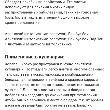
Обладает лечебными свойствами. Его листья
используют для лечения многих видов
распространенных заболеваний, таких как головная
боль, боль в горле, внутренний ушиб и высокое
кровяное давление.
Азиатский щитолистник, pennywort, Бай буа бок
Азиатский щитолистник, pennywort, Бай буа бок Пад Таи
с листьями азиатского щитолистника
Применение в кулинарии:
Хорапа широко распространён в южно-азиатской
кулинарии. Поэтому его легко найти в многочисленных
тайских, вьетнамских, лаосских и комбоджийских
блюдах, как например, в зелёном и красном карри, а
также в качестве овощного наполнения вьетнамского
супа фо.1 Для этого листья хорапы в блюда всегда
добавляют незадолго до окончания приготовления,
чтобы они не варились вместе с блюдом, т.к. их аромат
из-за нагревания быстро улетучивается. Базилик