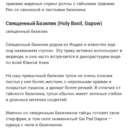
травами жареные спринг роллы с тайскими травами
Рис со свининой и листьями базилика
Священный Базилик (Holy Basil, Gapow)
священный базилик
Священный базилик родом из Индии и известен еще
под названием «тулси». Эту траву активно используют в
аюрведе, и она часто встречается в дикорастущем виде
по всей Южной Азии.
На наш привычный базилик тулси не очень похожа:
листья у нее более жесткие, с неровными краями и
покрытые пушком, а аромат более резкий. В отличие от
тайского базилика, тулси обычно имеет зеленые стебли
и длинные метелки соцветий.
Именно со священным базиликом тайцы готовят свои
стир-фраи, в том силе знаменитый Gai Pad Gapow —
курица с чили и базиликом.