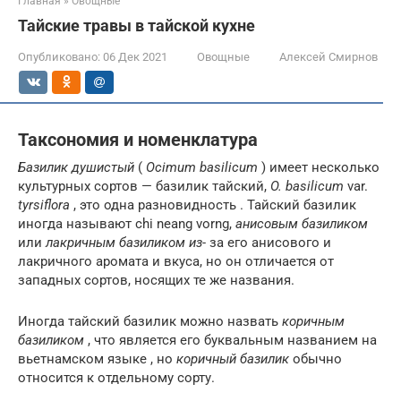
Главная
»
Овощные
Тайские травы в тайской кухне
Опубликовано:
06 Дек 2021
Овощные
Алексей Смирнов
Таксономия и номенклатура
Базилик душистый
(
Ocimum basilicum
) имеет несколько
культурных сортов — базилик тайский,
O. basilicum
var.
tyrsiflora
, это одна разновидность . Тайский базилик
иногда называют chi neang vorng,
анисовым базиликом
или
лакричным базиликом из-
за его анисового и
лакричного аромата и вкуса, но он отличается от
западных сортов, носящих те же названия.
Иногда тайский базилик можно назвать
коричным
базиликом
, что является его буквальным названием на
вьетнамском языке , но
коричный базилик
обычно
относится к отдельному сорту.