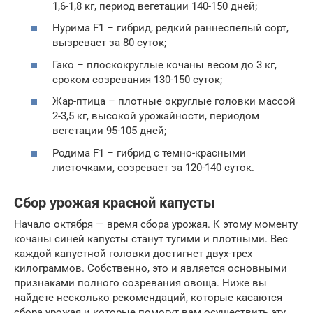
1,6-1,8 кг, период вегетации 140-150 дней;
Нурима F1 – гибрид, редкий раннеспелый сорт,
вызревает за 80 суток;
Гако – плоскокруглые кочаны весом до 3 кг,
сроком созревания 130-150 суток;
Жар-птица – плотные округлые головки массой
2-3,5 кг, высокой урожайности, периодом
вегетации 95-105 дней;
Родима F1 – гибрид с темно-красными
листочками, созревает за 120-140 суток.
Сбор урожая красной капусты
Начало октября — время сбора урожая. К этому моменту
кочаны синей капусты станут тугими и плотными. Вес
каждой капустной головки достигнет двух-трех
килограммов. Собственно, это и является основными
признаками полного созревания овоща. Ниже вы
найдете несколько рекомендаций, которые касаются
сбора урожая и которые помогут вам осуществить эту