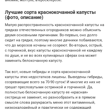
анемии, желтухе, атеросклерозе.
Лучшие сорта краснокочанной капусты
(фото, описание)
Малую распространенность краснокочанной капусты на
грядках отечественных огородников можно объяснить
двумя основными причинами. Во-первых, оно долго
сидит на грядке, поэтому многие дачники побаиваются,
что до морозов кочаны не созреют. Во-вторых, острый,
с горчинкой, вкус капусты краснокочанной не каждому
по душе, и не во всех кулинарных сферах она может
заменить белокочанную капусту.
Так вот, новые гибриды и сорта краснокочанной
капусты этих недостатков лишены. Выведены гибриды,
созревающие всего за 70-90 суток! И многие из них не
грешат пресловутыми остринкой и горчинкой. Да,
полностью белокочанную капусту ее «красная»
сестрица не заменит, но разнообразить и в прямом
смысле слова разукрасить меню этот витаминный,
низкокалорийный и практически не содержащий