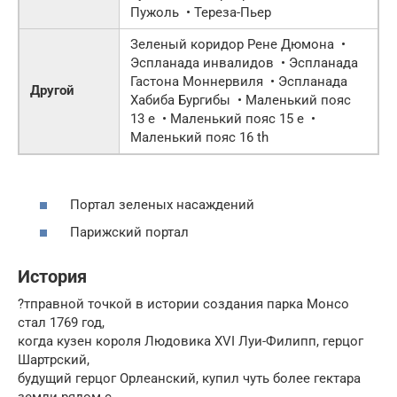
Пужоль • Тереза-Пьер
Зеленый коридор Рене Дюмона •
Эспланада инвалидов • Эспланада
Гастона Моннервиля • Эспланада
Другой
Хабиба Бургибы • Маленький пояс
13 e
• Маленький пояс
15 e
•
Маленький пояс
16 th
Портал зеленых насаждений
Парижский портал
История
?тправной точкой в истории создания парка Монсо
стал 1769 год,
когда кузен короля Людовика XVI Луи-Филипп, герцог
Шартрский,
будущий герцог Орлеанский, купил чуть более гектара