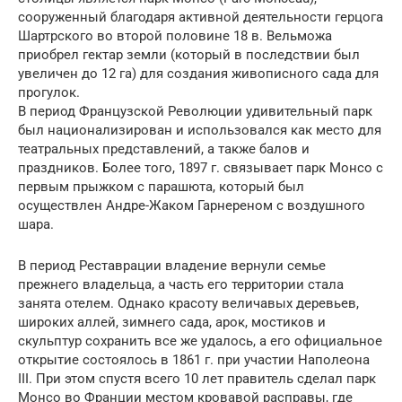
сооруженный благодаря активной деятельности герцога
Шартрского во второй половине 18 в. Вельможа
приобрел гектар земли (который в последствии был
увеличен до 12 га) для создания живописного сада для
прогулок.
В период Французской Революции удивительный парк
был национализирован и использовался как место для
театральных представлений, а также балов и
праздников. Более того, 1897 г. связывает парк Монсо с
первым прыжком с парашюта, который был
осуществлен Андре-Жаком Гарнереном с воздушного
шара.
В период Реставрации владение вернули семье
прежнего владельца, а часть его территории стала
занята отелем. Однако красоту величавых деревьев,
широких аллей, зимнего сада, арок, мостиков и
скульптур сохранить все же удалось, а его официальное
открытие состоялось в 1861 г. при участии Наполеона
III. При этом спустя всего 10 лет правитель сделал парк
Монсо во Франции местом кровавой расправы, где