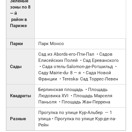
Зеленые
зоны по
8
— й
район в
Париже
Парки
Парк Монсо
Сад из Abords-его-Пти-Пал • Садов
Елисейских Полей • Сад Ереванского
Сады
• Сада отель-Salomon-де-Ротшильд •
Саду Mairie-du-
8 — я
• Сада Новой
Франции • Tereska- Сад Торрес-Левен
Берлинская площадь •
Площадь
Квадраты
Людовика
XVI
• Площадь Марселя
Паньоля • Площадь Жан-Перрена
Прогулка по
улице Кур-Альбер
—
1
Разные
улица
• Прогулка по улице Кур-де-ла-
Рейн