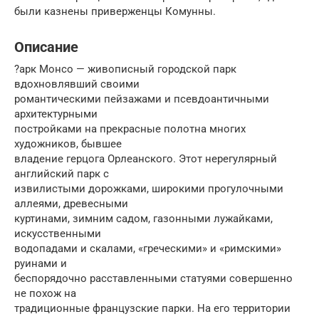
были казнены приверженцы Комунны.
Описание
?арк Монсо — живописный городской парк
вдохновлявший своими
романтическими пейзажами и псевдоантичными
архитектурными
постройками на прекрасные полотна многих
художников, бывшее
владение герцога Орлеанского. Этот нерегулярный
английский парк с
извилистыми дорожками, широкими прогулочными
аллеями, древесными
куртинaми, зимним садoм, газонными лужайкaми,
искусственными
водопадами и скалами, «греческими» и «римскими»
руинaми и
беспорядочно расставленными статуями совершенно
не похож на
традиционные французские парки. На его территории