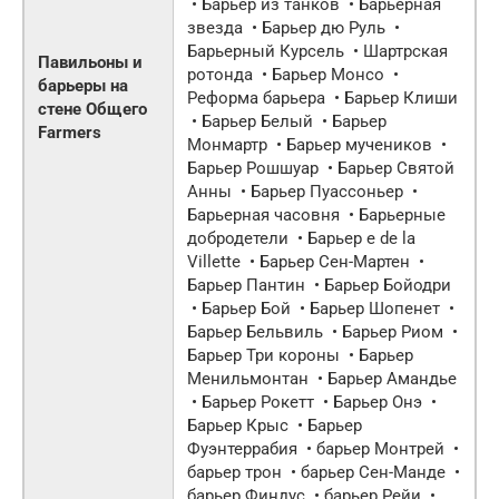
• Барьер из танков • Барьерная
звезда • Барьер дю Руль •
Барьерный Курсель • Шартрская
Павильоны и
ротонда • Барьер Монсо •
барьеры на
Реформа барьера • Барьер Клиши
стене Общего
• Барьер Белый • Барьер
Farmers
Монмартр • Барьер мучеников •
Барьер Рошшуар • Барьер Святой
Анны • Барьер Пуассоньер •
Барьерная часовня • Барьерные
добродетели • Барьер e de la
Villette • Барьер Сен-Мартен •
Барьер Пантин • Барьер Бойодри
• Барьер Бой • Барьер Шопенет •
Барьер Бельвиль • Барьер Риом •
Барьер Три короны • Барьер
Менильмонтан • Барьер Амандье
• Барьер Рокетт • Барьер Онэ •
Барьер Крыс • Барьер
Фуэнтеррабия • барьер Монтрей •
барьер трон • барьер Сен-Манде •
барьер Финдус • барьер Рейи •