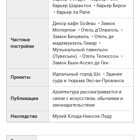
барьер Шарантон • барьер Берси
• барьер ла Рапе
Декор кафе Godeau • Замок
Мопертюи • Отель д’Олвилль •
Замок Бенувиль • Отель де
Частные
мадемуазель Гимар •
постройки
Музыкальный павильон
(Лувесьен) • Отель Телюссон •
Замок Бьен-Ассиз де Гин
Идеальный город Шо • Здание
Проекты
суда и тюрьма Экс-ан-Прованса
Архитектура рассматривается в
Публикации
связи с искусством, обычаями и
законодательством
Наследство
Музей Клода-Николя Леду