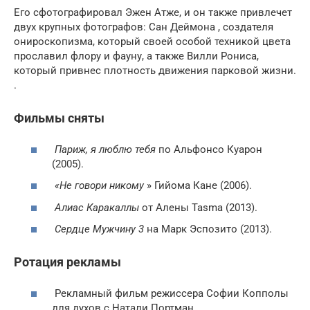
Его сфотографировал Эжен Атже, и он также привлечет
двух крупных фотографов: Сан Деймона , создателя
онироскопизма, который своей особой техникой цвета
прославил флору и фауну, а также Вилли Рониса,
который привнес плотность движения парковой жизни.
.
Фильмы сняты
Париж, я люблю тебя
по Альфонсо Куарон
(2005).
«Не говори никому
» Гийома Кане (2006).
Алиас Каракаллы
от Алены Tasma (2013).
Сердце Мужчину 3
на Марк Эспозито (2013).
Ротация рекламы
Рекламный фильм режиссера Софии Копполы
для духов с Натали Портман .