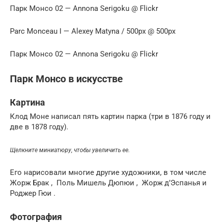
Парк Монсо 02 — Annona Serigoku @ Flickr
Parc Monceau I — Alexey Matyna / 500px @ 500px
Парк Монсо 02 — Annona Serigoku @ Flickr
Парк Монсо в искусстве
Картина
Клод Моне написал пять картин парка (три в 1876 году и
две в 1878 году).
Щелкните миниатюру, чтобы увеличить ее.
Его нарисовали многие другие художники, в том числе
Жорж Брак , Поль Мишель Дюпюи , Жорж д’Эспанья и
Роджер Гюи .
Фотография