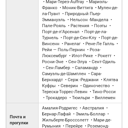
• Мари-Терез-Auffray • Мариэль-
Франко • Моник-Виттига • Мулен-де-
ла-Пуант • Природный Пьер-
Эммануэль • Нельсон -Мандела •
Пале-Рояль • Растения • Поэты •
Порт-де-л’Арсенал • Порт-де-ла-
Турнель • Порт-де-Сен-Клу • Порт-де-
Винсенн • Ранелаг • Рене-Ле Галль •
Рейи — Поль-Пернин • Роза-
Люксембург • Илот-Рике • Рокетт •
Росни-Эне • Сен-Элуа • Сент-Одиль
• Сен-Ламбер • Саламандр •
Самуэль-де-Шамплен • Сара-
Бернхардт • Серж -Реджани • Клятва
Куфры • Северин • Одиночество •
Тереска-Торрес-Левин • Тино-Росси
• Трокадеро • Тюильри • Виллемен
Амалия-Родригес • Австралия •
Бернар-Лафай • Эмиль-Боллар •
Почта и
Жильберте-Броссолетт • Мари-де-
прогулки
Румыния • Перейре • Роземонд-