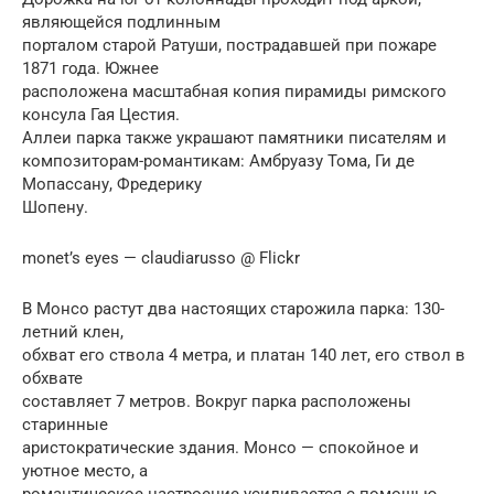
являющейся подлинным
порталом старой Ратуши, пострадавшей при пожаре
1871 года. Южнее
расположена масштабная копия пирамиды римского
консула Гая Цестия.
Аллеи парка также украшают памятники писателям и
композиторам-романтикам: Амбруазу Тома, Ги де
Мопассану, Фредерику
Шопену.
monet’s eyes — claudiarusso @ Flickr
В Монсо растут два настоящих старожила парка: 130-
летний клен,
обхват его ствола 4 метра, и платан 140 лет, его ствол в
обхвате
составляет 7 метров. Вокруг парка расположены
старинные
аристократические здания. Монсо — спокойное и
уютное место, а
романтическое настроение усиливается с помощью