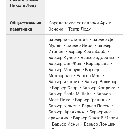
Николя Леду
Общественные
Королевские солеварни Арк-и-
памятники
Сенана • Театр Леду
Барьерная станция • Барьер Де
Мулен • Барьер Иври • Барьер
Италия • Барьер Кроулбарб •
Барьер Кулер • Барьер здоровья •
Барьер Сен-Жак • Барьер ада •
Барьер Монруж • Барьер
Монпарнас •
Барьер
Мэн •
Барьер из плит • Барьер Вожирар
• Барьер Севр • Барьер Коврики •
Барьер École Militaire • Барьер
Мотт-Пике • Барьер Гренель •
Барьер Кюнет • Барьер Пасси •
Барьер Франклин • Барьерные
сражения • Барьер Святой Марии
• Барьер Йены • Барьер Лоншан