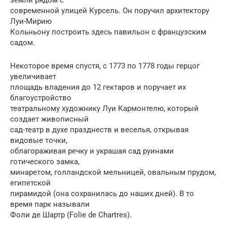
земли рядом с
современной улицей Курсель. Он поручил архитектору
Луи-Мирию
Кольньону построить здесь павильон с французским
садом.
Некоторое время спустя, c 1773 по 1778 годы герцог
увеличивает
площадь владения до 12 гектаров и поручает их
благоустройство
театральному художнику Луи Кармонтелю, который
создает живописный
сад-театр в духе празднеств и веселья, открывая
видовые точки,
облагораживая речку и украшая сад руинами
готического замка,
минаретом, голландской мельницей, овальным прудом,
египетской
пирамидой (она сохранилась до наших дней). В то
время парк называли
Фоли де Шартр (Folie de Chartres).