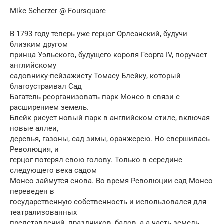
Mike Scherzer @ Foursquare
В 1793 году теперь уже герцог Орлеанский, будучи
близким другом
принца Уэльского, будущего короля Георга IV, поручает
английскому
садовнику-пейзажисту Томасу Блейку, который
благоустраивал Сад
Багатель реорганизовать парк Монсо в связи с
расширением земель.
Блейк рисует новый парк в английском стиле, включая
новые аллеи,
деревья, газоны, сад зимы, оранжерею. Hо свершилась
Революция, и
герцог потерял свою голову. Только в середине
следующего века садом
Монсо займутся снова. Во время Революции сад Монсо
переведен в
государственную собственность и использовался для
театрализованных
представлений, праздников, балов, а а часть земель