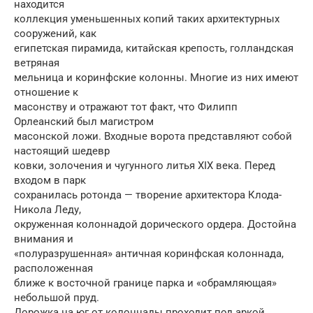
находится
коллекция уменьшенных копий таких архитектурных
сооружений, как
египетская пирамида, китайская крепость, голландская
ветряная
мельница и коринфские колонны. Многие из них имеют
отношение к
масонству и отражают тот факт, что Филипп
Орлеанский был магистром
масонской ложи. Входные ворота представляют собой
настоящий шедевр
ковки, золочения и чугунного литья XIX века. Перед
входом в парк
сохранилась ротонда — творение архитектора Клода-
Никола Леду,
окруженная колоннадой дорического ордера. Достойна
внимания и
«полуразрушенная» античная коринфская колоннада,
расположенная
ближе к восточной границе парка и «обрамляющая»
небольшой пруд.
Дорожка на юг от колоннады проходит под аркой,