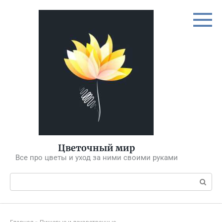
Перейти
к
контенту
Цветочный мир
Все про цветы и уход за ними своими руками
Поиск: