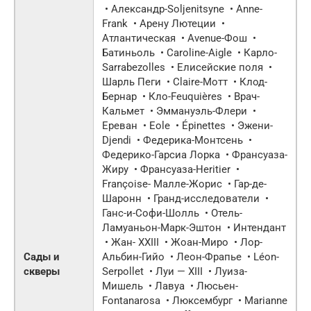
• Александр-Soljenitsyne • Anne-
Frank • Арену Лютеции •
Атлантическая • Avenue-Фош •
Батиньоль • Caroline-Aigle • Карло-
Sarrabezolles • Елисейские поля •
Шарль Пеги • Claire-Мотт • Клод-
Бернар • Кло-Feuquières • Врач-
Кальмет • Эммануэль-Флери •
Ереван • Eole • Épinettes • Эжени-
Djendi • Федерика-Монтсень •
Федерико-Гарсиа Лорка • Франсуаза-
Жиру • Франсуаза-Heritier •
Françoise- Малле-Жорис • Гар-де-
Шаронн • Гранд-исследователи •
Ганс-и-Софи-Шолль • Отель-
Ламуаньон-Марк-Эштон • Интендант
• Жан-
XXIII
• Жоан-Миро • Лор-
Сады и
Альбин-Гийо • Леон-Фрапье • Léon-
скверы
Serpollet • Луи —
XIII
• Луиза-
Мишель • Лавуа • Люсьен-
Fontanarosa • Люксембург • Marianne