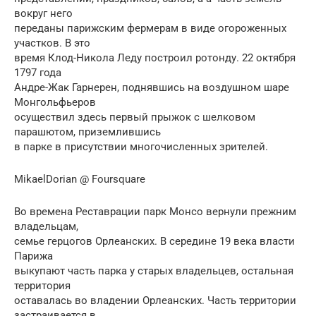
вокруг него
переданы парижским фермерам в виде огороженных
участков. В это
время Клод-Николa Леду построил ротонду. 22 октября
1797 года
Андре-Жак Гарнерен, поднявшись на воздушном шаре
Монгольфьеров
осуществил здесь первый прыжок с шелковом
парашютом, приземлившись
в парке в присутствии многочисленных зрителей.
MikaelDorian @ Foursquare
Во времена Реставрации парк Монсо вернули прежним
владельцам,
семье герцогов Орлеанских. В середине 19 века власти
Парижа
выкупают часть паркa у старых владельцев, остальная
территория
оставалась во владении Орлеанских. Часть территории
застраивается в