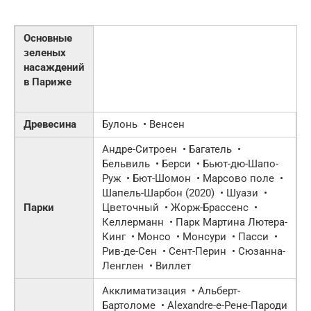
Основные
зеленых
насаждений
в Париже
Древесина
Булонь • Венсен
Андре-Ситроен • Багатель •
Бельвиль • Берси • Бьют-дю-Шапо-
Руж • Бют-Шомон • Марсово поле •
Шапель-Шарбон (2020) • Шуази •
Парки
Цветочный • Жорж-Брассенс •
Келлерманн • Парк Мартина Лютера-
Кинг • Монсо • Монсури • Пасси •
Рив-де-Сен • Сент-Перин • Сюзанна-
Ленглен • Виллет
Акклиматизация • Альберт-
Бартоломе • Alexandre-е-Рене-Пароди