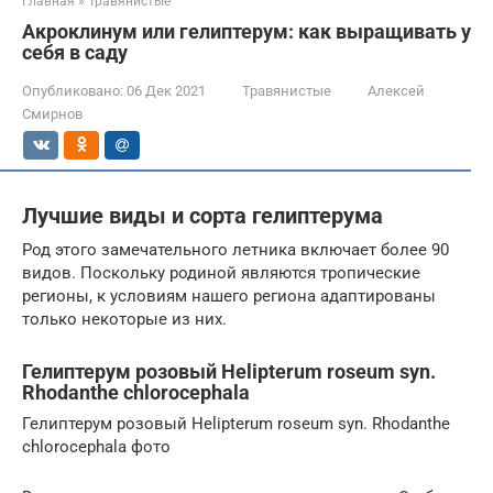
Главная
»
Травянистые
Акроклинум или гелиптерум: как выращивать у
себя в саду
Опубликовано:
06 Дек 2021
Травянистые
Алексей
Смирнов
Лучшие виды и сорта гелиптерума
Род этого замечательного летника включает более 90
видов. Поскольку родиной являются тропические
регионы, к условиям нашего региона адаптированы
только некоторые из них.
Гелиптерум розовый Helipterum roseum syn.
Rhodanthe chlorocephala
Гелиптерум розовый Helipterum roseum syn. Rhodanthe
chlorocephala фото