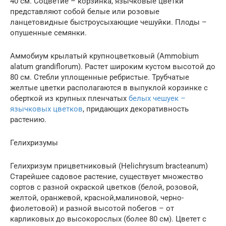
40 см. Соцветие – корзинка, язычковые цветки
представляют собой белые или розовые
ланцетовидные быстроусыхающие чешуйки. Плоды –
опушенные семянки.
Аммобиум крылатый крупноцветковый (Ammobium
alatum grandiflorum). Растет широким кустом высотой до
80 см. Стебли уплощенные ребристые. Трубчатые
желтые цветки располагаются в выпуклой корзинке с
оберткой из крупных пленчатых
белых чешуек –
язычковых цветков
, придающих декоративность
растению.
Гелихризумы
Гелихризум прицветниковый (Helichrysum bracteanum)
Старейшее садовое растение, существует множество
сортов с разной окраской цветков (белой, розовой,
желтой, оранжевой, красной,малиновой, черно-
фиолетовой) и разной высотой побегов – от
карликовых до высокорослых (более 80 см). Цветет с