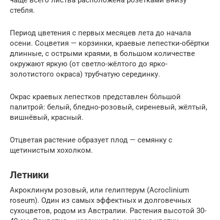
чаще всего листва расположена розетками внизу
стебля.
Период цветения с первых месяцев лета до начала
осени. Соцветия — корзинки, краевые лепестки-обёртки
длинные, с острыми краями, в большом количестве
окружают яркую (от светло-жёлтого до ярко-
золотистого окраса) трубчатую серединку.
Окрас краевых лепестков представлен бо̀льшой
палитрой: белый, бледно-розовый, сиреневый, жёлтый,
вишнёвый, красный.
Отцветая растение образует плод — семянку с
щетинистым хохолком.
Летники
Акроклинум розовый, или гелиптерум (Acroclinium
roseum). Один из самых эффектных и долговечных
сухоцветов, родом из Австралии. Растения высотой 30-