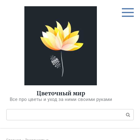
Перейти
к
контенту
Цветочный мир
Все про цветы и уход за ними своими руками
Поиск: