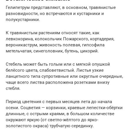
Гелипетрум представляют, в основном, травянистые
разновидности, но встречаются и кустарники и
полукустарники.
К травянистым растениям относят такие, как
левкокорина, колокольчик Пожарского, кортадерия,
вероникаструм, живокость полевая, гипсофила
метельчатая, синеголовник, бутень, цикорий.
Стебель может быть голым или с мягкой опушкой
белёсого цвета, слабоветвистый. Листья узкие
ланцетного типа супротивные или округлые очередные,
чаще всего листва расположена розетками внизу
стебля.
Период цветения с первых месяцев лета до начала
осени. Соцветия — корзинки, краевые лепестки-обёртки
длинные, с острыми краями, в большом количестве
окружают яркую (от светло-жёлтого до ярко-
золотистого окраса) трубчатую серединку.