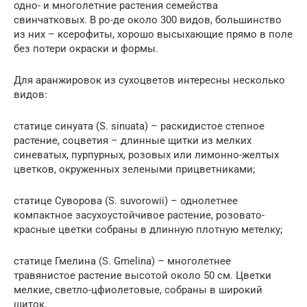
одно- и многолетние растения семейства
свинчатковых. В ро-де около 300 видов, большинство
из них – ксерофиты, хорошо высыхающие прямо в поле
без потери окраски и формы.
Для аранжировок из сухоцветов интересны несколько
видов:
статице синуата (S. sinuata) – раскидистое степное
растение, соцветия – длинные щитки из мелких
синеватых, пурпурных, розовых или лимонно-желтых
цветков, окруженных зелеными прицветниками;
статице Суворова (S. suvorowii) – однолетнее
компактное засухоустойчивое растение, розовато-
красные цветки собраны в длинную плотную метелку;
статице Гмелина (S. Gmelina) – многолетнее
травянистое растение высотой около 50 см. Цветки
мелкие, светло-цфиолетовые, собраны в широкий
щиток.