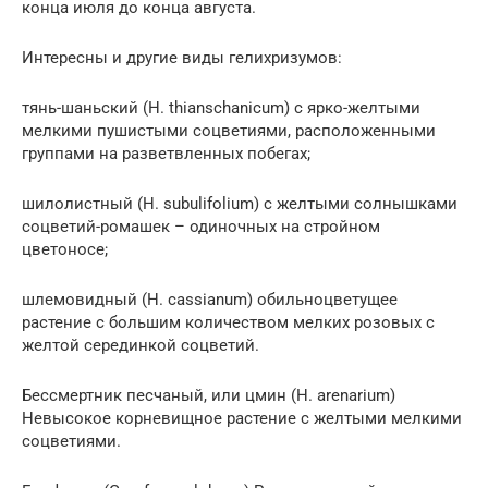
конца июля до конца августа.
Интересны и другие виды гелихризумов:
тянь-шаньский (H. thianschanicum) c ярко-желтыми
мелкими пушистыми соцветиями, расположенными
группами на разветвленных побегах;
шилолистный (H. subulifolium) с желтыми солнышками
соцветий-ромашек – одиночных на стройном
цветоносе;
шлемовидный (H. сassianum) обильноцветущее
растение с большим количеством мелких розовых с
желтой серединкой соцветий.
Бессмертник песчаный, или цмин (H. arenarium)
Невысокое корневищное растение с желтыми мелкими
соцветиями.