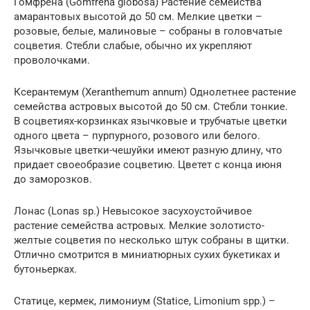
Гомфрена (Gomfrena globosa) Растение семейства
амарантовых высотой до 50 см. Мелкие цветки –
розовые, белые, малиновые – собраны в головчатые
соцветия. Стебли слабые, обычно их укрепляют
проволочками.
Ксерантемум (Xeranthemum annum) Однолетнее растение
семейства астровых высотой до 50 см. Стебли тонкие.
В соцветиях-корзинках язычковые и трубчатые цветки
одного цвета – пурпурного, розового или белого.
Язычковые цветки-чешуйки имеют разную длину, что
придает своеобразие соцветию. Цветет с конца июня
до заморозков.
Лонас (Lonas sp.) Невысокое засухоустойчивое
растение семейства астровых. Мелкие золотисто-
желтые соцветия по несколько штук собраны в щитки.
Отлично смотрится в миниатюрных сухих букетиках и
бутоньерках.
Статице, кермек, лимониум (Statice, Limonium spp.) –