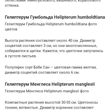
лепестками темно-розового, вишневого, кораллового
оттенка.
Гелиптерум Гумбольда Helipterum humboldtiana
Гелиптерум Гумбольда Helipterum humboldtiana фото
цветов
Высота растения составляет около 40 см. Диаметр
соцветий составляет 3 см, но они многочисленные,
собираются в щитки. Кажется, что цветочки запутались
в густоте листьев.
Популярен сорт Бэби Сан – цветовая гамма желтая,
диаметр соцветий составляет около 6 см.
Гелиптерум Менглеса Helipterum manglesii
Гелиптерум Менглеса Helipterum manglesii фото
Компактные растения высотой 30-35 см. Цветоносы
тонкие, ветвистые. Диаметр корзинки составляет