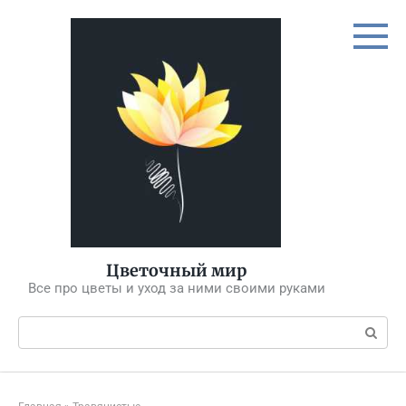
Перейти
к
контенту
Цветочный мир
Все про цветы и уход за ними своими руками
Поиск: