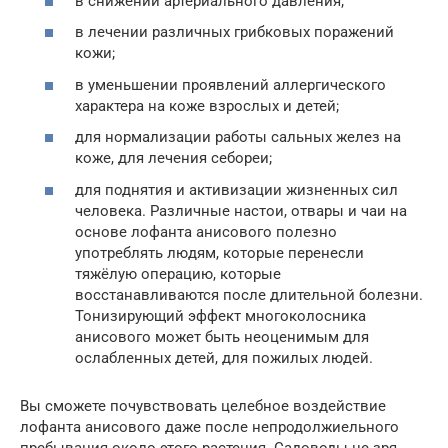
в снижении артериального давления;
в лечении различных грибковых поражений
кожи;
в уменьшении проявлений аллергического
характера на коже взрослых и детей;
для нормализации работы сальных желез на
коже, для лечения себореи;
для поднятия и активизации жизненных сил
человека. Различные настои, отвары и чаи на
основе лофанта анисового полезно
употреблять людям, которые перенесли
тяжёлую операцию, которые
восстанавливаются после длительной болезни.
Тонизирующий эффект многоколосника
анисового может быть неоценимым для
ослабленных детей, для пожилых людей.
Вы сможете почувствовать целебное воздействие
лофанта анисового даже после непродолжиельного
пребывания около этого растения. Садоводы не зря