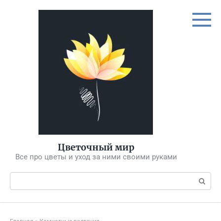
Перейти
к
контенту
Цветочный мир
Все про цветы и уход за ними своими руками
Поиск: