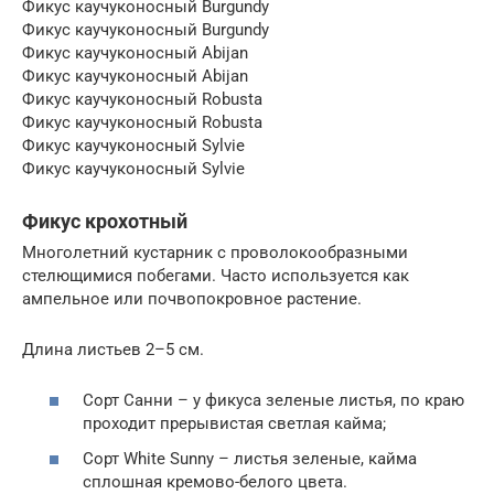
Фикус каучуконосный Burgundy
Фикус каучуконосный Burgundy
Фикус каучуконосный Abijan
Фикус каучуконосный Abijan
Фикус каучуконосный Robusta
Фикус каучуконосный Robusta
Фикус каучуконосный Sylvie
Фикус каучуконосный Sylvie
Фикус крохотный
Многолетний кустарник с проволокообразными
стелющимися побегами. Часто используется как
ампельное или почвопокровное растение.
Длина листьев 2–5 см.
Сорт Санни – у фикуса зеленые листья, по краю
проходит прерывистая светлая кайма;
Сорт White Sunny – листья зеленые, кайма
сплошная кремово-белого цвета.