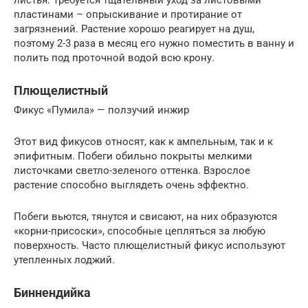
листья. Требуется тщательный уход за листовыми
пластинами – опрыскивание и протирание от
загрязнений. Растение хорошо реагирует на душ,
поэтому 2-3 раза в месяц его нужно поместить в ванну и
полить под проточной водой всю крону.
Плющелистный
Фикус «Пумила» — ползучий инжир
Этот вид фикусов относят, как к ампельным, так и к
эпифитным. Побеги обильно покрыты мелкими
листочками светло-зеленого оттенка. Взрослое
растение способно выглядеть очень эффектно.
Побеги вьются, тянутся и свисают, на них образуются
«корни-присоски», способные цепляться за любую
поверхность. Часто плющелистный фикус используют
утепленных лоджий.
Биннендийка