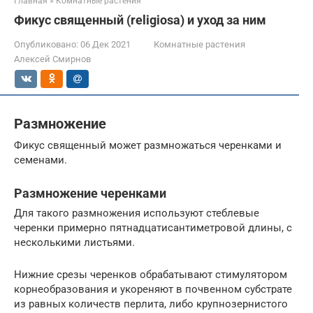
Главная
»
Комнатные растения
Фикус священный (religiosa) и уход за ним
Опубликовано:
06 Дек 2021
Комнатные растения
Алексей Смирнов
Размножение
Фикус священный может размножаться черенками и
семенами.
Размножение черенками
Для такого размножения используют стеблевые
черенки примерно пятнадцатисантиметровой длины, с
несколькими листьями.
Нижние срезы черенков обрабатывают стимулятором
корнеобразования и укореняют в почвенном субстрате
из равных количеств перлита, либо крупнозернистого