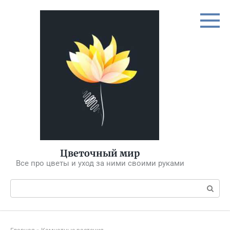
Перейти
к
контенту
Цветочный мир
Все про цветы и уход за ними своими руками
Поиск: