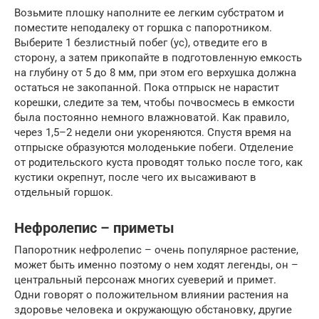
Возьмите плошку наполните ее легким субстратом и
поместите неподалеку от горшка с папоротником.
Выберите 1 безлистный побег (ус), отведите его в
сторону, а затем прикопайте в подготовленную емкость
на глубину от 5 до 8 мм, при этом его верхушка должна
остаться не закопанной. Пока отпрыск не нарастит
корешки, следите за тем, чтобы почвосмесь в емкости
была постоянно немного влажноватой. Как правило,
через 1,5–2 недели они укореняются. Спустя время на
отпрыске образуются молоденькие побеги. Отделение
от родительского куста проводят только после того, как
кустики окрепнут, после чего их высаживают в
отдельный горшок.
Нефролепис – приметы
Папоротник нефролепис – очень популярное растение,
может быть именно поэтому о нем ходят легенды, он –
центральный персонаж многих суеверий и примет.
Одни говорят о положительном влиянии растения на
здоровье человека и окружающую обстановку, другие