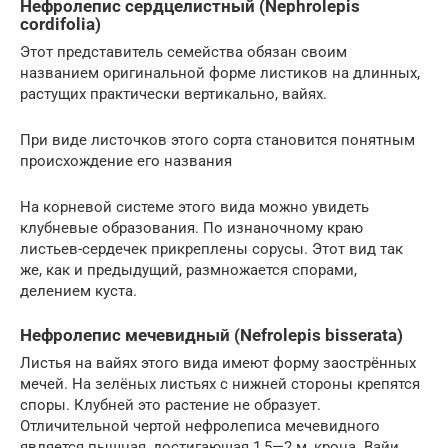
Нефролепис сердцелистный (Nephrolepis
cordifolia)
Этот представитель семейства обязан своим
названием оригинальной форме листиков на длинных,
растущих практически вертикально, вайях.
При виде листочков этого сорта становится понятным
происхождение его названия
На корневой системе этого вида можно увидеть
клубневые образования. По изнаночному краю
листьев-сердечек прикреплены сорусы. Этот вид так
же, как и предыдущий, размножается спорами,
делением куста.
Нефролепис мечевидный (Nefrolepis bisserata)
Листья на вайях этого вида имеют форму заострённых
мечей. На зелёных листьях с нижней стороны крепятся
споры. Клубней это растение не образует.
Отличительной чертой нефролеписа мечевидного
является пышная, достигающая 1,5—2 м, крона. Вайи