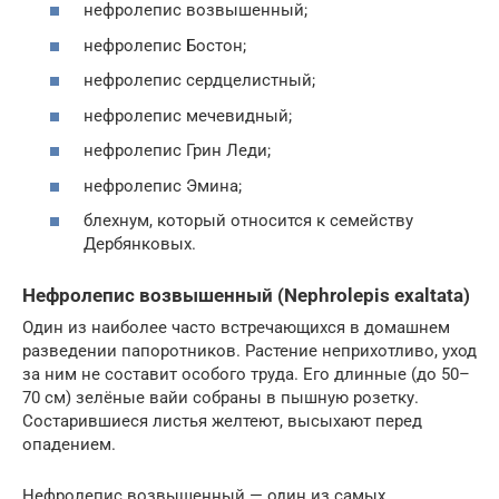
нефролепис возвышенный;
нефролепис Бостон;
нефролепис сердцелистный;
нефролепис мечевидный;
нефролепис Грин Леди;
нефролепис Эмина;
блехнум, который относится к семейству
Дербянковых.
Нефролепис возвышенный (Nephrolepis exaltata)
Один из наиболее часто встречающихся в домашнем
разведении папоротников. Растение неприхотливо, уход
за ним не составит особого труда. Его длинные (до 50–
70 см) зелёные вайи собраны в пышную розетку.
Состарившиеся листья желтеют, высыхают перед
опадением.
Нефролепис возвышенный — один из самых