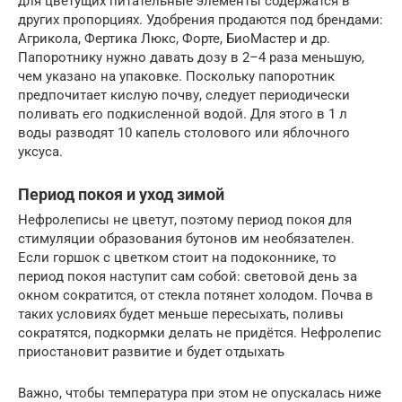
для цветущих питательные элементы содержатся в
других пропорциях. Удобрения продаются под брендами:
Агрикола, Фертика Люкс, Форте, БиоМастер и др.
Папоротнику нужно давать дозу в 2–4 раза меньшую,
чем указано на упаковке. Поскольку папоротник
предпочитает кислую почву, следует периодически
поливать его подкисленной водой. Для этого в 1 л
воды разводят 10 капель столового или яблочного
уксуса.
Период покоя и уход зимой
Нефролеписы не цветут, поэтому период покоя для
стимуляции образования бутонов им необязателен.
Если горшок с цветком стоит на подоконнике, то
период покоя наступит сам собой: световой день за
окном сократится, от стекла потянет холодом. Почва в
таких условиях будет меньше пересыхать, поливы
сократятся, подкормки делать не придётся. Нефролепис
приостановит развитие и будет отдыхать
Важно, чтобы температура при этом не опускалась ниже