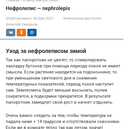
Главная
»
Комнатные растения
Нефролепис — nephrolepis
Опубликовано:
06 Дек 2021
Комнатные растения
Алексей Смирнов
Уход за нефролеписом зимой
Так как папоротник не цветет, то стимулировать
закладку бутонов при помощи периода покоя не имеет
смысла. Если растение находится на подоконнике, то
при уменьшении светового дня и снижения
температурных показателей, период покоя наступит
сам. Землесмесь будет меньше высыхать, полив
сократится, а подкормки прекратятся. В результате
папоротник замедлит свой рост и начнет отдыхать.
Очень важно следить за тем, чтобы температура не
падала ниже + 14 градусов и отсутствовали сквозняки.
Если же в комнате тепло так как летом, значит