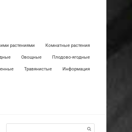
ними растениями
Комнатные растения
дные
Овощные
Плодово-ягодные
венные
Травянистые
Информация
Поиск: