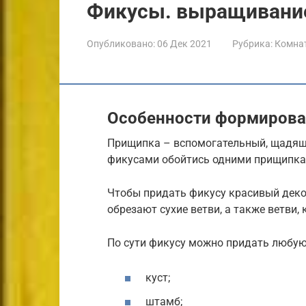
Фикусы. выращивание
Опубликовано:
06 Дек 2021
Рубрика:
Комна
Особенности формирова
Прищипка – вспомогательный, щадящи
фикусами обойтись одними прищипка
Чтобы придать фикусу красивый декор
обрезают сухие ветви, а также ветви, 
По сути фикусу можно придать любу
куст;
штамб;