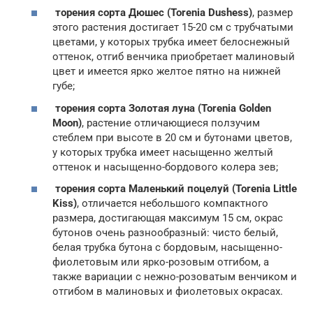
торения сорта Дюшес (Torenia Dushess)
, размер
этого растения достигает 15-20 см с трубчатыми
цветами, у которых трубка имеет белоснежный
оттенок, отгиб венчика приобретает малиновый
цвет и имеется ярко желтое пятно на нижней
губе;
торения сорта Золотая луна (Torenia Golden
Moon)
, растение отличающиеся ползучим
стеблем при высоте в 20 см и бутонами цветов,
у которых трубка имеет насыщенно желтый
оттенок и насыщенно-бордового колера зев;
торения сорта Маленький поцелуй (Torenia Little
Kiss)
, отличается небольшого компактного
размера, достигающая максимум 15 см, окрас
бутонов очень разнообразный: чисто белый,
белая трубка бутона с бордовым, насыщенно-
фиолетовым или ярко-розовым отгибом, а
также вариации с нежно-розоватым венчиком и
отгибом в малиновых и фиолетовых окрасах.