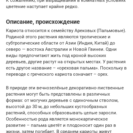
К сожалению, при выращивании в комнатных условиях
цветение наступает крайне редко.
Описание, происхождение
Кариота относится к семейству Арековых (Пальмовые).
Родиной этого растения являются тропические и
субтропические области от Азии (Индия, Китай) до
северо — востока Австралии и Новой Гвинеи. Одни
виды предпочитают жить под кроной высоких
деревьев, другие растут на открытых местах. У растения
есть другое название – «ореховая пальма». Поскольку в
переводе с греческого кариота означает – орех.
В природе эти вечнозелёные декоративно-лиственные
растения могут быть представлены в различных
формах: от могучих деревьев с одиночным стволом,
высотой до 30 м, до небольших кустообразных
растений, способных образовывать целые заросли.
Особенностью рода является монокарпическое
развитие – пальма цветёт и плодоносит один раз в
жизни, затем погибает. В среднем кариоты живут