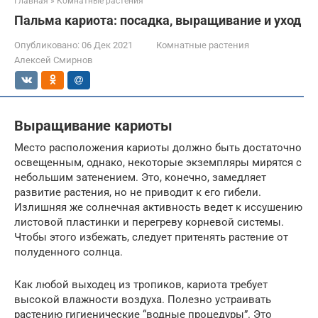
Главная
»
Комнатные растения
Пальма кариота: посадка, выращивание и уход
Опубликовано:
06 Дек 2021
Комнатные растения
Алексей Смирнов
Выращивание кариоты
Место расположения кариоты должно быть достаточно
освещенным, однако, некоторые экземпляры мирятся с
небольшим затенением. Это, конечно, замедляет
развитие растения, но не приводит к его гибели.
Излишняя же солнечная активность ведет к иссушению
листовой пластинки и перегреву корневой системы.
Чтобы этого избежать, следует притенять растение от
полуденного солнца.
Как любой выходец из тропиков, кариота требует
высокой влажности воздуха. Полезно устраивать
растению гигиенические “водные процедуры”. Это