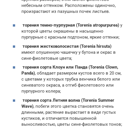
небесным оттенком. Расположены одиночно,
произрастают из пазушных почек листьев.
торения темно-пурпурная (Torenia atropurpurea)
у
которой цветы окрашены в насыщенно
пурпурные с красным подтоном, яркие оттенки;
торения жестковолосистая (Torenia hirsuta)
имеют опушенную чашечку у бутона и окрас в
сине-фиолетовые цвета;
торения сорта Клоун или Панда (Torenia Clown,
Panda)
, обладает размером кустов всего в 20 см,
с цветами у которых трубка венчика белого или
синеватого окраса, а отгиб фиолетового или
пурпурного колера;
торения сорта Летняя волна (Torenia Summer
Wave)
, побеги этого цветка становятся очень
длинными, растение вырастает в виде густых
кустиков, и отличается повышенной
выносливостью, цветы сине-фиолетовых тонов;