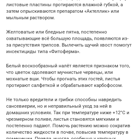
листовые пластины протираются влажной губкой, а
затем опрыскиваются препаратом «Актеллик» или
мыльным раствором.
Желтоватые или бледные пятна, постепенно
охватывающие всё большую площадь, появляются из-
за присутствия трипсов. Вылечить щучий хвост помогут
инсектициды типа «Фитоферма».
Белый воскообразный налёт является признаком того,
что цветок одолевают мучнистые червецы, или
мохнатые вши. Чтобы прогнать этих гостей, листья
протирают салфеткой и обрабатывают карбофосом.
Не только вредители и грибки способны навредить
сансевиерии, но и неправильный уход за ней в
домашних условиях. Так при температуре ниже +12°С и
чрезмерном поливе, листья становятся мягкими и
постепенно падают. Помочь растению можно сократив
количество жидкости в почве, повысив температуру в
помещении. Правда, иногда, особенно у крупных