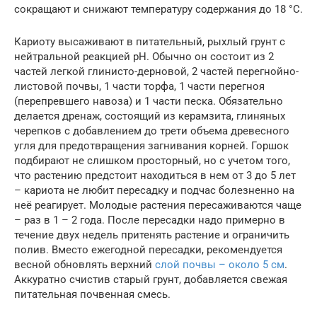
сокращают и снижают температуру содержания до 18 °C.
Кариоту высаживают в питательный, рыхлый грунт c
нейтральной реакцией pH. Обычно он состоит из 2
частей легкой глинисто-дерновой, 2 частей перегнойно-
листовой почвы, 1 части торфа, 1 части перегноя
(перепревшего навоза) и 1 части песка. Обязательно
делается дренаж, состоящий из керамзита, глиняных
черепков с добавлением до трети объема древесного
угля для предотвращения загнивания корней. Горшок
подбирают не слишком просторный, но с учетом того,
что растению предстоит находиться в нем от 3 до 5 лет
– кариота не любит пересадку и подчас болезненно на
неё реагирует. Молодые растения пересаживаются чаще
– раз в 1 – 2 года. После пересадки надо примерно в
течение двух недель притенять растение и ограничить
полив. Вместо ежегодной пересадки, рекомендуется
весной обновлять верхний
слой почвы – около 5 см
.
Аккуратно счистив старый грунт, добавляется свежая
питательная почвенная смесь.