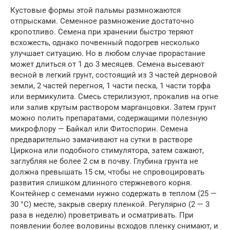
Кустовые формы этой пальмы размножаются
отпрысками. Семенное размножение достаточно
кропотливо. Семена при хранении быстро теряют
всхожесть, однако почвенный подогрев несколько
улучшает ситуацию. Но в любом случае прорастание
может длиться от 1 до 3 месяцев. Семена высевают
весной в легкий грунт, состоящий из 3 частей дерновой
земли, 2 частей перегноя, 1 части песка, 1 части торфа
или вермикулита. Смесь стерилизуют, прокалив на огне
или залив крутым раствором марганцовки. Затем грунт
можно полить препаратами, содержащими полезную
микрофлору — Байкал или Фитоспорин. Семена
предварительно замачивают на сутки в растворе
Циркона или подобного стимулятора, затем сажают,
заглубляя не более 2 см в почву. Глубина грунта не
должна превышать 15 см, чтобы не спровоцировать
развития слишком длинного стержневого корня.
Контейнер с семенами нужно содержать в теплом (25 —
30 °C) месте, закрыв сверху пленкой. Регулярно (2 — 3
раза в неделю) проветривать и осматривать. При
появлении более воловины всходов пленку снимают, и