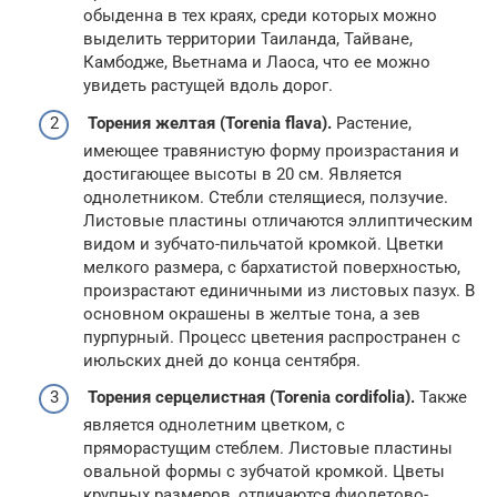
обыденна в тех краях, среди которых можно
выделить территории Таиланда, Тайване,
Камбодже, Вьетнама и Лаоса, что ее можно
увидеть растущей вдоль дорог.
Торения желтая (Torenia flava).
Растение,
имеющее травянистую форму произрастания и
достигающее высоты в 20 см. Является
однолетником. Стебли стелящиеся, ползучие.
Листовые пластины отличаются эллиптическим
видом и зубчато-пильчатой кромкой. Цветки
мелкого размера, с бархатистой поверхностью,
произрастают единичными из листовых пазух. В
основном окрашены в желтые тона, а зев
пурпурный. Процесс цветения распространен с
июльских дней до конца сентября.
Торения серцелистная (Torenia cordifolia).
Также
является однолетним цветком, с
пряморастущим стеблем. Листовые пластины
овальной формы с зубчатой кромкой. Цветы
крупных размеров, отличаются фиолетово-