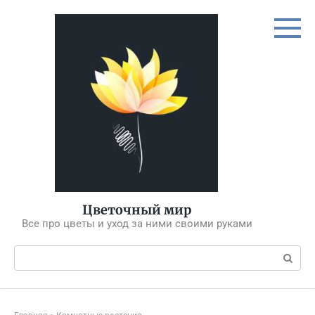
Перейти
к
контенту
Цветочный мир
Все про цветы и уход за ними своими руками
Поиск: