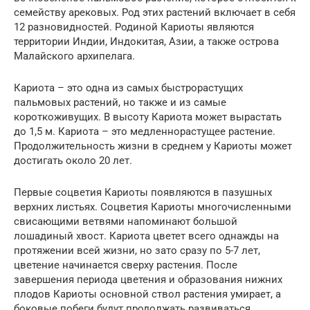
семейству арековых. Род этих растений включает в себя
12 разновидностей. Родиной Кариоты являются
территории Индии, Индокитая, Азии, а также острова
Малайского архипелага.
Кариота – это одна из самых быстрорастущих
пальмовых растений, но также и из самые
короткоживущих. В высоту Кариота может вырастать
до 1,5 м. Кариота – это медленнорастущее растение.
Продолжительность жизни в среднем у Кариоты может
достигать около 20 лет.
Первые соцветия Кариоты появляются в пазушных
верхних листьях. Соцветия Кариоты многочисленными
свисающими ветвями напоминают большой
лошадиный хвост. Кариота цветет всего однажды на
протяжении всей жизни, но зато сразу по 5-7 лет,
цветение начинается сверху растения. После
завершения периода цветения и образования нижних
плодов Кариоты основной ствол растения умирает, а
боковые побеги будут продолжать развиваться.