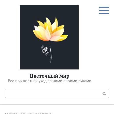
Перейти
к
контенту
Цветочный мир
Все про цветы и уход за ними своими руками
Поиск: