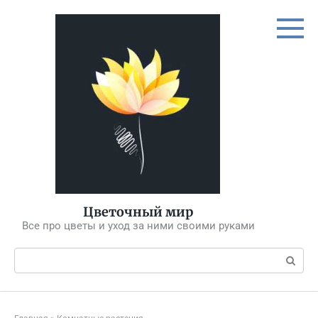
Перейти
к
контенту
Цветочный мир
Все про цветы и уход за ними своими руками
Поиск: