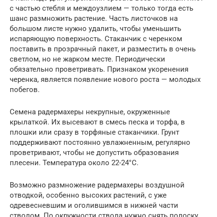
с частью стебля и междоузлием — только тогда есть
шанс размножить растение. Часть листочков на
большом листе нужно удалить, чтобы уменьшить
испаряющую поверхность. Стаканчик с черенком
поставить в прозрачный пакет, и разместить в очень
светлом, но не жарком месте. Периодически
обязательно проветривать. Признаком укоренения
черенка, является появление нового роста — молодых
побегов.
Семена радермахеры некрупные, окруженные
крылаткой. Их высевают в смесь песка и торфа, в
плошки или сразу в торфяные стаканчики. Грунт
поддерживают постоянно увлажненным, регулярно
проветривают, чтобы не допустить образования
плесени. Температура около 22-24°С.
Возможно размножение радермахеры воздушной
отводкой, особенно высоких растений, с уже
одревесневшим и оголившимся в нижней части
стволом. По окружности ствола нужно снять полоску