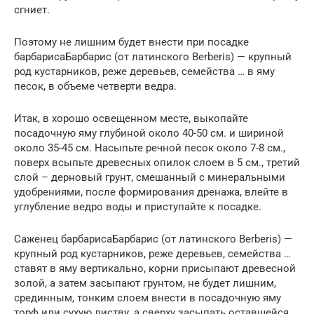
сгниет.
Поэтому не лишним будет внести при посадке
барбарисаБарбарис (от латинского Berberis) — крупный
род кустарников, реже деревьев, семейства … в яму
песок, в объеме четверти ведра.
Итак, в хорошо освещенном месте, выкопайте
посадочную яму глубиной около 40-50 см. и шириной
около 35-45 см. Насыпьте речной песок около 7-8 см.,
поверх всыпьте древесных опилок слоем в 5 см., третий
слой – дерновый грунт, смешанный с минеральными
удобрениями, после формирования дренажа, влейте в
углубление ведро воды и приступайте к посадке.
Саженец барбарисаБарбарис (от латинского Berberis) —
крупный род кустарников, реже деревьев, семейства …
ставят в яму вертикально, корни присыпают древесной
золой, а затем засыпают грунтом, не будет лишним,
срединным, тонким слоем внести в посадочную яму
торф или сухую листву, а сверху засыпать оставшейся