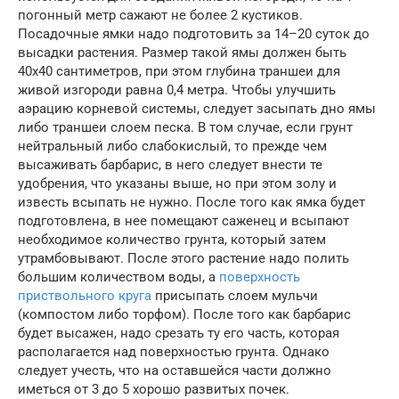
погонный метр сажают не более 2 кустиков.
Посадочные ямки надо подготовить за 14–20 суток до
высадки растения. Размер такой ямы должен быть
40х40 сантиметров, при этом глубина траншеи для
живой изгороди равна 0,4 метра. Чтобы улучшить
аэрацию корневой системы, следует засыпать дно ямы
либо траншеи слоем песка. В том случае, если грунт
нейтральный либо слабокислый, то прежде чем
высаживать барбарис, в него следует внести те
удобрения, что указаны выше, но при этом золу и
известь всыпать не нужно. После того как ямка будет
подготовлена, в нее помещают саженец и всыпают
необходимое количество грунта, который затем
утрамбовывают. После этого растение надо полить
большим количеством воды, а
поверхность
приствольного круга
присыпать слоем мульчи
(компостом либо торфом). После того как барбарис
будет высажен, надо срезать ту его часть, которая
располагается над поверхностью грунта. Однако
следует учесть, что на оставшейся части должно
иметься от 3 до 5 хорошо развитых почек.