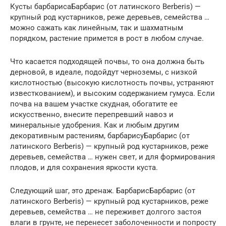
Кусты барбарисаБарбарис (от латинского Berberis) —
крупный род кустарников, реже деревьев, семейства …
можно сажать как линейным, так и шахматным
порядком, растение примется в рост в любом случае.
Что касается подходящей почвы, то она должна быть
дерновой, в идеале, подойдут черноземы, с низкой
кислотностью (высокую кислотность почвы, устраняют
известкованием), и высоким содержанием гумуса. Если
почва на вашем участке скудная, обогатите ее
искусственно, внесите перепревший навоз и
минеральные удобрения. Как и любым другим
декоративным растениям, барбарисуБарбарис (от
латинского Berberis) — крупный род кустарников, реже
деревьев, семейства … нужен свет, и для формирования
плодов, и для сохранения яркости куста.
Следующий шаг, это дренаж. БарбарисБарбарис (от
латинского Berberis) — крупный род кустарников, реже
деревьев, семейства … не переживет долгого застоя
влаги в грунте, не перенесет заболоченности и попросту