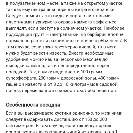
в полузатененном месте, а также на открытом участке,
так как ему нестрашны порывы ветра и сквозняки.
Следует помнить, что виды и сорта с листовыми
пластинами пурпурного окраса намного эффектнее
выглядят, если растут на солнечном участке. Наиболее
подходящий грунт — нейтральный, но барбарис вполне
нормально растет и развивается в почве с рН менее 7. В
том случае, если грунт чрезмерно кислый, то в него
нужно будет внести известь. Внести необходимые
удобрения можно как за несколько месяцев до
высадки саженца, так и непосредственно перед
посадкой. Так, в ямку надо внести 100 грамм
суперфосфата, 200 грамм древесной золы, 400 грамм
гашеной извести и от 8 до 10 килограммов садовой
почвы, перемешанной с компостом, либо перегноя.
Особенности посадки
Если вы высаживаете кустики одиночно, то меж ними
следует выдерживать дистанцию от 150 до 200
сантиметров. В том случае, если такой кустарник
используется для создания живой изгороди, то на 1