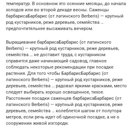
температур. В основном это осенние месяцы, до начала
холодов или во второй декаде весны. Саженцы
барбарисаБарбарис (от латинского Berberis) — крупный
род кустарников, реже деревьев, семейства …
предпочтительнее высаживать вечером.
Выращивание барбарисаБарбарис (от латинского
Berberis) — крупный род кустарников, реже деревьев,
семейства … не доставит труда, с кустарником
справится даже начинающий садовод, главное
соблюдать некоторые рекомендации при посадке
растения. Для того чтобы БарбарисБарбарис (от
латинского Berberis) — крупный род кустарников, реже
деревьев, семейства … радовал яркими красками, место
следует выбирать хорошо освещенное, тихое.
Расстояние посадки саженцев барбарисаБарбарис (от
латинского Berberis) — крупный род кустарников, реже
деревьев, семейства … колеблется шагом от полутора
метров, если речь идет об одиночной посадке, а не о
сооружении живой изгороди.