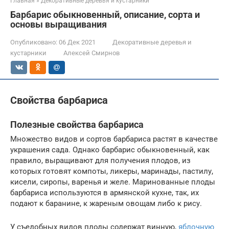
Главная
»
Декоративные деревья и кустарники
Барбарис обыкновенный, описание, сорта и
основы выращивания
Опубликовано:
06 Дек 2021
Декоративные деревья и
кустарники
Алексей Смирнов
Свойства барбариса
Полезные свойства барбариса
Множество видов и сортов барбариса растят в качестве
украшения сада. Однако барбарис обыкновенный, как
правило, выращивают для получения плодов, из
которых готовят компоты, ликеры, маринады, пастилу,
кисели, сиропы, варенья и желе. Маринованные плоды
барбариса используются в армянской кухне, так, их
подают к баранине, к жареным овощам либо к рису.
У съедобных видов плоды содержат винную,
яблочную