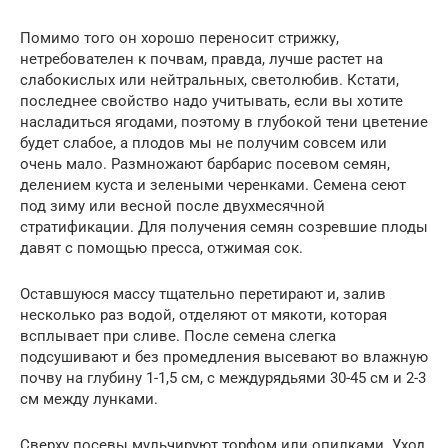
Помимо того он хорошо переносит стрижку,
нетребователен к почвам, правда, лучше растет на
слабокислых или нейтральных, светолюбив. Кстати,
последнее свойство надо учитывать, если вы хотите
насладиться ягодами, поэтому в глубокой тени цветение
будет слабое, а плодов мы не получим совсем или
очень мало. Размножают барбарис посевом семян,
делением куста и зелеными черенками. Семена сеют
под зиму или весной после двухмесячной
стратификации. Для получения семян созревшие плоды
давят с помощью пресса, отжимая сок.
Оставшуюся массу тщательно перетирают и, залив
несколько раз водой, отделяют от мякоти, которая
всплывает при сливе. После семена слегка
подсушивают и без промедления высевают во влажную
почву на глубину 1-1,5 см, с междурядьями 30-45 см и 2-3
см между лунками.
Сверху посевы мульчируют торфом или опилками. Уход