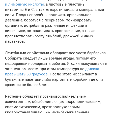
и лимонную кислоты
, а листовые пластины —
витамины E и C, а также каротиноиды и минеральные
соли. Плоды способны понижать артериальное
давление, бороться с псориазом, тонизировать
организм, истреблять различные инфекции в
кишечнике, останавливать кровотечение, а также
препятствовать росту лямблий, дрожжей и иных
паразитов.
Лечебными свойствами обладают все части барбариса.
Собирать следует лишь зрелые ягоды, потому что
недозревшие содержат в себе яд. Ягодки высушивают в
затененном месте, при этом температура не
должна
превышать 50 градусов
. После этого их ссыпают в
бумажные пакетики либо картонные коробки, где они
хранятся не более 3 лет.
Растение обладает противовоспалительным,
желчегонным, обезболивающим, жаропонижающим,
спазмолитическим, противоопухолевым,
кровоостанавливающим, антибактериальным