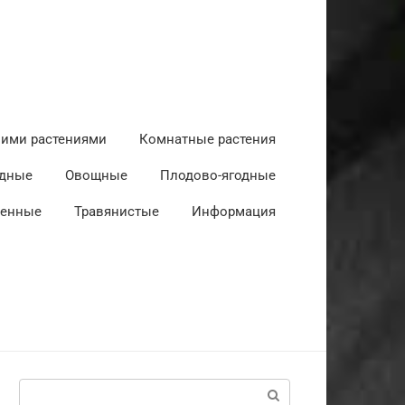
ними растениями
Комнатные растения
дные
Овощные
Плодово-ягодные
венные
Травянистые
Информация
Поиск: