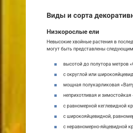
Виды и сорта декоратив
Низкорослые ели
Невысокие хвойные растения в послед
могут быть представлены следующим
высотой до полутора метров «С
с округлой или широкояйцеви
мощная полукарликовая «Barry
неприхотливая и зимостойкая «
с равномерной кеглевидной кр
с широкояйцевидной, равноме
с неравномерно-яйцевидной кро