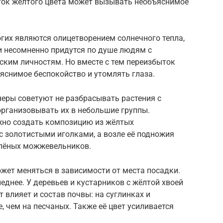
ыток жёлтого цвета может вызывать необъяснимое
гих являются олицетворением солнечного тепла,
и несомненно придутся по душе людям с
ским личностям. Но вместе с тем переизбыток
яснимое беспокойство и утомлять глаза.
ры советуют не разбрасывать растения с
 организовывать их в небольшие группы.
жно создать композицию из жёлтых
с золотистыми иголками, а возле её подножия
елёных можжевельников.
жет меняться в зависимости от места посадки.
леднее. У деревьев и кустарников с жёлтой хвоей
т влияет и состав почвы: на суглинках и
, чем на песчаных. Также её цвет усиливается