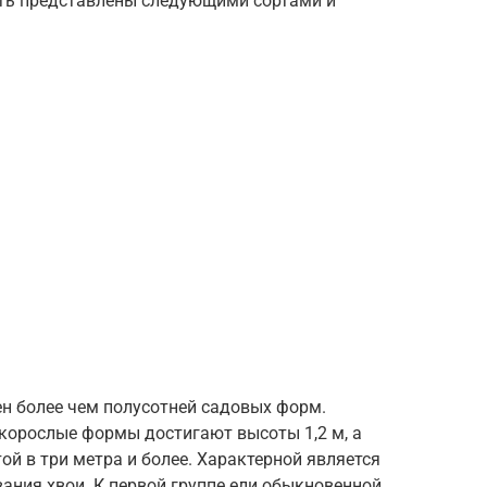
быть представлены следующими сортами и
ен более чем полусотней садовых форм.
зкорослые формы достигают высоты 1,2 м, а
ой в три метра и более. Характерной является
ания хвои. К первой группе ели обыкновенной