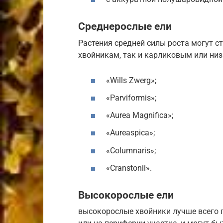
Среднерослые ели
Растения средней силы роста могут 
хвойникам, так и карликовым или ни
«Wills Zwerg»;
«Parviformis»;
«Aurea Magnifica»;
«Aureaspica»;
«Сolumnaris»;
«Cranstonii».
Высокорослые ели
высокорослые хвойники лучше всего