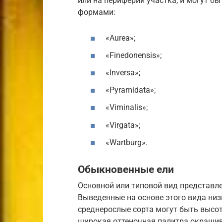
или на периферии участка, и могут 
формами:
«Aurea»;
«Finedonensis»;
«Inversa»;
«Рyramidata»;
«Viminalis»;
«Virgata»;
«Wartburg».
Обыкновенные ели
Основной или типовой вид представл
Выведенные на основе этого вида ни
среднерослые сорта могут быть высот
широкая оттеночная палитра окрашив