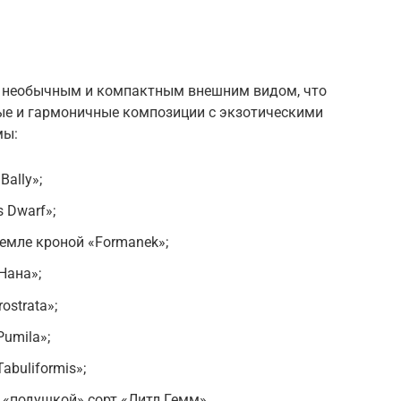
ь необычным и компактным внешним видом, что
ые и гармоничные композиции с экзотическими
мы:
ally»;
 Dwarf»;
земле кроной «Formanek»;
Нана»;
strata»;
umila»;
buliformis»;
«подушкой» сорт «Литл Гемм».