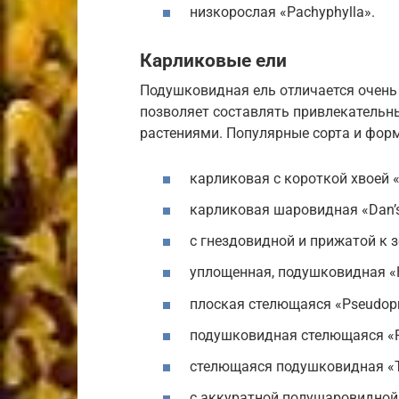
низкорослая «Рachyphylla».
Карликовые ели
Подушковидная ель отличается очен
позволяет составлять привлекательн
растениями. Популярные сорта и фор
карликовая с короткой хвоей «B
карликовая шаровидная «Dan’s
с гнездовидной и прижатой к 
уплощенная, подушковидная «
плоская стелющаяся «Рseudopro
подушковидная стелющаяся «P
стелющаяся подушковидная «Та
с аккуратной полушаровидной 