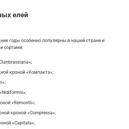
ных елей
ние годы особенно популярны в нашей стране и
и сортами:
lanbrassiana»;
дной кроной «Компакта»;
i»;
Nidiformis»;
оной «Remontii»;
рной кроной «Сompressa»;
ной «Сapitata»;