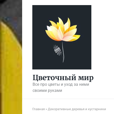
Перейти
к
контенту
Цветочный мир
Все про цветы и уход за ними
своими руками
Главная
»
Декоративные деревья и кустарники