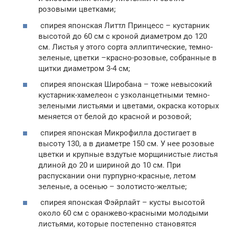
розовыми цветками;
спирея японская Литтл Принцесс – кустарник
высотой до 60 см с кроной диаметром до 120
см. Листья у этого сорта эллиптические, темно-
зеленые, цветки –красно-розовые, собранные в
щитки диаметром 3-4 см;
спирея японская Широбана – тоже невысокий
кустарник-хамелеон с узколанцетными темно-
зелеными листьями и цветами, окраска которых
меняется от белой до красной и розовой;
спирея японская Микрофилла достигает в
высоту 130, а в диаметре 150 см. У нее розовые
цветки и крупные вздутые морщинистые листья
длиной до 20 и шириной до 10 см. При
распускании они пурпурно-красные, летом
зеленые, а осенью – золотисто-желтые;
спирея японская Фэйрлайт – кусты высотой
около 60 см с оранжево-красными молодыми
листьями, которые постепенно становятся