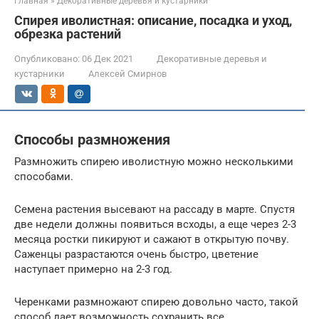
Главная
»
Декоративные деревья и кустарники
Спирея иволистная: описание, посадка и уход,
обрезка растений
Опубликовано:
06 Дек 2021
Декоративные деревья и
кустарники
Алексей Смирнов
Способы размножения
Размножить спирею иволистную можно несколькими
способами.
Семена растения высевают на рассаду в марте. Спустя
две недели должны появиться всходы, а еще через 2-3
месяца ростки пикируют и сажают в открытую почву.
Саженцы разрастаются очень быстро, цветение
наступает примерно на 2-3 год.
Черенками размножают спирею довольно часто, такой
способ дает возможность сохранить все