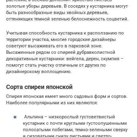
золотые уборы деревьев. В соседях у кустарника могут
быть разнообразные виды хвойных деревьев,
оттеняющих темной зеленью белоснежность соцветий.
Учитывая способность кустарника к расползанию по
территории участка, многие городские дизайнеры
советуют высаживать его в парковой зоне.
Высаженные рядом со спиреей дубравколистной
декоративные кустарники: вейгела, дерен, скумпия –
помогут стать участку отличным от других по
дизайнерскому воплощению.
Сорта спиреи японской
Спирея японская имеет много садовых форм и сортов.
Наиболее популярными из них являются:
Альпина – низкорослый густоветвистый
кустарник с почти круглыми густоопушенными
полосатыми побегами, темно-зелеными сверху
и сизоватыми снизу листьями и светло-