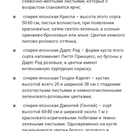
сливочно-желтыми листьями, которые с
возрастом становятся ярче;
спирея японская Криспа – высота этого сорта
50-60 см, листья волнистые, при появлении
красноватые, затем светло-зеленые, а осенью
оранжево-бронзовые или алые. Цветки нежного
лилово-розового оттенка;
спирея японская Дартс Рэд – форма куста этого
сорта напоминает Литтл Принцесс, но бутоны у
Дартс Рэд розовые, а цветки имеют
интенсивную пурпурную окраску;
спирея японская Голден Карпет – кустик
высотой всего 20 и шириной 38 см с гладкими
золотистыми листьями и немногочисленными
зеленовато-розовыми цветками;
спирея японская Дженпей (Генпей) – сорт
высотой 60-80 см и шириной около 1 м с
красновато-коричневыми побегами и темно-
зелеными листьями. Одновременно на кусте
раскрываются цветки белого, розового и