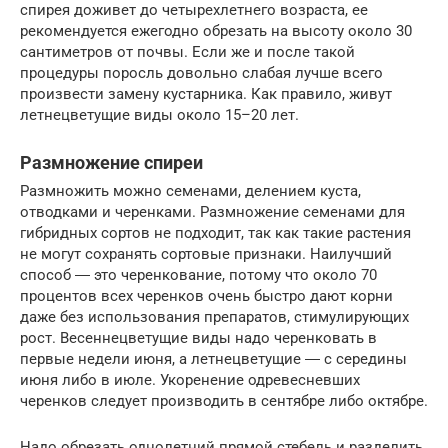
спирея доживет до четырехлетнего возраста, ее
рекомендуется ежегодно обрезать на высоту около 30
сантиметров от почвы. Если же и после такой
процедуры поросль довольно слабая лучше всего
произвести замену кустарника. Как правило, живут
летнецветущие виды около 15–20 лет.
Размножение спиреи
Размножить можно семенами, делением куста,
отводками и черенками. Размножение семенами для
гибридных сортов не подходит, так как такие растения
не могут сохранять сортовые признаки. Наилучший
способ ― это черенкование, потому что около 70
процентов всех черенков очень быстро дают корни
даже без использования препаратов, стимулирующих
рост. Весеннецветущие виды надо черенковать в
первые недели июня, а летнецветущие ― с середины
июня либо в июле. Укоренение одревесневших
черенков следует производить в сентябре либо октябре.
Надо обрезать однолетний прямой стебель и разделить