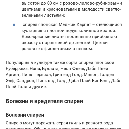
высотой до 80 см с розово-лилово-рубиновыми
цветками и красноватыми в молодости светло-
зелеными листьями;
спирея японская Мэджик Карпет – стелющийся
кустарник с плотной подушковидной кроной.
Ярко-красные листья постепенно приобретают
окраску от оранжевой до желтой. Цветки
розовые с фиолетовым оттенком.
Популярны в культуре также сорта спиреи японской
Руберрима, Нана, Буллата, Неон Флэш, Дабл Плэй
Артист, Пинк Пэрэсол, Грин энд Голд, Манон, Голден
Элф, Сандроп, Пинк энд Голд, Дабл Плэй Биг Бэнг, Дабл
Плэй Голд и другие.
Болезни и вредители спиреи
Болезни спиреи
Спирею могут поражать серая гниль и разного рода