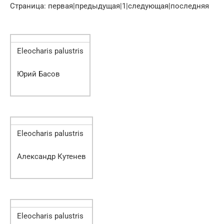
Страница: первая|предыдущая|1|следующая|последняя
Eleocharis palustris
Юрий Басов
Eleocharis palustris
Александр Кутенев
Eleocharis palustris