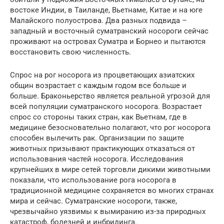
востоке Индии, в Таиланде, Вьетнаме, Китае и на юге
Малайского полуострова. Два разных подвида –
западный и восточный суматранский носороги сейчас
проживают на островах Суматра и Борнео и пытаются
восстановить свою численность.
Спрос на рог носорога из процветающих азиатских
общин возрастает с каждым годом все больше и
больше. Браконьерство является реальной угрозой для
всей популяции суматранского носорога. Возрастает
спрос со стороны таких стран, как Вьетнам, где в
медицине безосновательно полагают, что рог носорога
способен вылечить рак. Организации по защите
животных призывают практикующих отказаться от
использования частей носорога. Исследования
крупнейших в мире сетей торговли дикими животными
показали, что использование рога носорога в
традиционной медицине сохраняется во многих странах
мира и сейчас. Суматранские носороги, также,
чрезвычайно уязвимы к вымиранию из-за природных
катастроф, болезней и инбридинга.