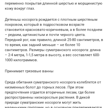
переменно покрытая длинной шерстью и морщинистую
кожу вокруг глаз.
Детеныш носорога рождается с плотным шерстяным
покровом, который в подростковом возрасте
становится красновато-коричневым, а в более позднем
– редким, щетинистым и почти черного цвета.
Передний рог, как правило, длиной 25-80 сантиметров, в
то время, как задний меньше – не более 10
сантиметров. Размеры суматранского носорога: длина
– 2-4 метра, 1-1,5 метра в высоту, а вес составляет 600-
1000 килограммов.
Принимает грязевые ванны
Среда обитания суматранского носорога колеблется от
низменных болот до горных лесов. При этом
предпочтения отдается вторичные лесам, где более
распространены низкорослые растения. В дикой
природе суматранские носороги могут жить
маленькими группами, но в основном придерживаются