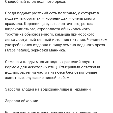
Съедобный плод водяного ореха.
Среди водных растений есть полезные, у которых в
подземных органах — корневищах — очень много
крахмала. Корневища сусака зонтичного, рогоза
широколистного, стрелолиста обыкновенного,
тростника обыкновенного, камыша приморского —
легко доступный ценный источник питания. Человеком
употребляются издавна в пищу семена водяного ореха
(
Trapa natans
), зерновки манника.
Семена и плоды многих водных растений служат
кормом для некоторых птиц. Отмершими остатками
водных растений часто питаются беспозвоночные
животные, служащие пищей рыбам.
Заросли элодеи на водохранилище в Германии
Заросли эйхорнии
Водные растения играют важную роль в очищении