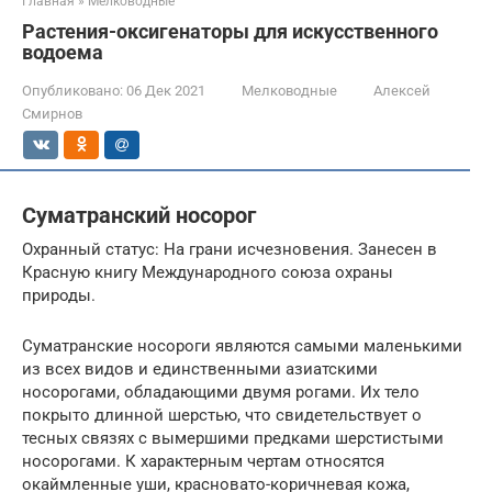
Главная
»
Мелководные
Растения-оксигенаторы для искусственного
водоема
Опубликовано:
06 Дек 2021
Мелководные
Алексей
Смирнов
Суматранский носорог
Охранный статус: На грани исчезновения. Занесен в
Красную книгу Международного союза охраны
природы.
Суматранские носороги являются самыми маленькими
из всех видов и единственными азиатскими
носорогами, обладающими двумя рогами. Их тело
покрыто длинной шерстью, что свидетельствует о
тесных связях с вымершими предками шерстистыми
носорогами. К характерным чертам относятся
окаймленные уши, красновато-коричневая кожа,