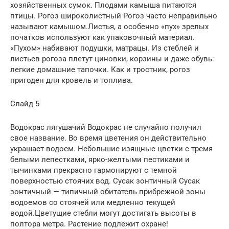
хозяйственных сумок. Плодами камыша питаются
птицы. Рогоз широколистный Рогоз часто неправильно
называют камышом.Листья, а особенно «пух» зрелых
початков используют как упаковочный материал.
«Пухом» набивают подушки, матрацы. Из стеблей и
листьев рогоза плетут циновки, корзины и даже обувь:
легкие домашние тапочки. Как и тростник, рогоз
пригоден для кровель и топлива.
Слайд 5
Водокрас лягушачий Водокрас не случайно получил
свое название. Во время цветения он действительно
украшает водоем. Небольшие изящные цветки с тремя
белыми лепестками, ярко-желтыми пестиками и
тычинками прекрасно гармонируют с темной
поверхностью стоячих вод. Сусак зонтичный Сусак
зонтичный — типичный обитатель прибрежной зоны
водоемов со стоячей или медленно текущей
водой.Цветущие стебли могут достигать высоты в
полтора метра. Растение подлежит охране!