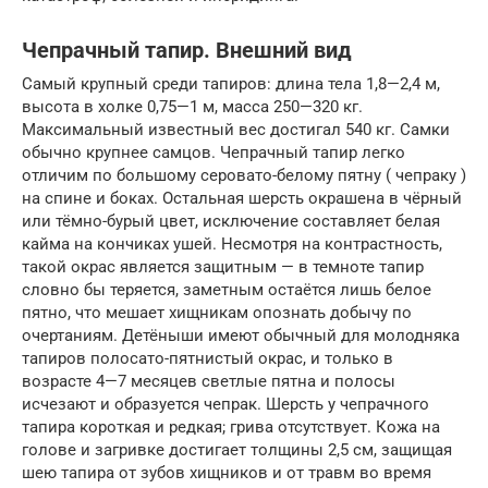
Чепрачный тапир. Внешний вид
Самый крупный среди тапиров: длина тела 1,8—2,4 м,
высота в холке 0,75—1 м, масса 250—320 кг.
Максимальный известный вес достигал 540 кг. Самки
обычно крупнее самцов. Чепрачный тапир легко
отличим по большому серовато-белому пятну ( чепраку )
на спине и боках. Остальная шерсть окрашена в чёрный
или тёмно-бурый цвет, исключение составляет белая
кайма на кончиках ушей. Несмотря на контрастность,
такой окрас является защитным — в темноте тапир
словно бы теряется, заметным остаётся лишь белое
пятно, что мешает хищникам опознать добычу по
очертаниям. Детёныши имеют обычный для молодняка
тапиров полосато-пятнистый окрас, и только в
возрасте 4—7 месяцев светлые пятна и полосы
исчезают и образуется чепрак. Шерсть у чепрачного
тапира короткая и редкая; грива отсутствует. Кожа на
голове и загривке достигает толщины 2,5 см, защищая
шею тапира от зубов хищников и от травм во время