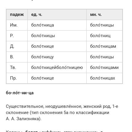
падеж
ед. ч.
мн. ч.
Им.
боло́тница
боло́тницы
Р.
боло́тницы
боло́тниц
Д.
боло́тнице
боло́тницам
В.
боло́тницу
боло́тницы
Тв.
боло́тницейболо́тницею
боло́тницами
Пр.
боло́тнице
боло́тницах
бо-ло́т-ни-ца
Существительное, неодушевлённое, женский род, 1-е
склонение (тип склонения 5a по классификации
А. А. Зализняка).