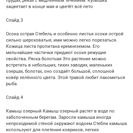
прудах, реках с медленным течением. Кубышка
зацветает в конце мая и цветёт всё лето
Слайд 3
Осока острая Стебель и особенно листья осоки острой
сильно шероховатые, ими можно легко порезаться.
Кожица листа пропитана кремнеземом. Его
мельчайшие частички придают осоке режущие
свойства. Ряска болотная Это растение можно
встретить в небольших, тихих заводях, маленьких
озерцах, болотах, оно создаёт большой, сплошной
ковёр зелённого цвета. Этой травой любит лакомиться
рыба.
Слайд 4
Камыш озерный Камыш озерный растет в воде по
заболоченным берегам. Заросли камыша иногда
непроходимой стеной окружают водоем.Стебли камыша
используют для плетения ковриков, легких