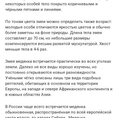
некоторых особей тело покрыто коричневыми и
чёрными пятнами и линиями.
По тонам цвета змеи можно определить также возраст:
молодые особи отличаются яркостью цветов и обычно
более заметны на фоне природы. Длина тела змеи
составляет до 70 см, но небольшие размеры
компенсируются весьма развитой мускулатурой. Хвост
меньше тела в 4-6 раз.
Змея медянка встречается практически во всех уголках
земли. Далеко не все виды хорошо изучены, но
постоянно открываются новые разновидности.
Учёными чётко описаны лишь три вида подобных
рептилий, обитающих в основном на территории
Европы, на западе и севере Африканского континента и
в южных областях Азии.
В России чаще всего встречается медянка
обыкновенная, распространённая по всей европейской
части вплоть до запада Сибири . Медянки