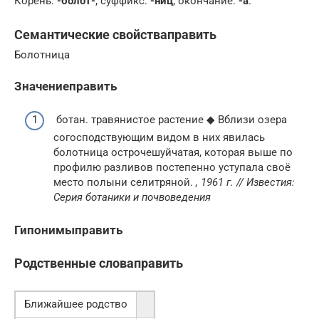
Корень:
-болот-
; суффикс:
-ниц
; окончание:
-а
.
Семантические свойстваправить
Болотница
Значениеправить
ботан. травянистое растение ◆ Вблизи озера
согосподствующим видом в них явилась
болотница острочешуйчатая, которая выше по
профилю разливов постепенно уступала своё
место полыни селитряной.
, 1961 г. // Известия:
Серия ботаники и почвоведения
Гипонимыправить
Родственные словаправить
Ближайшее родство