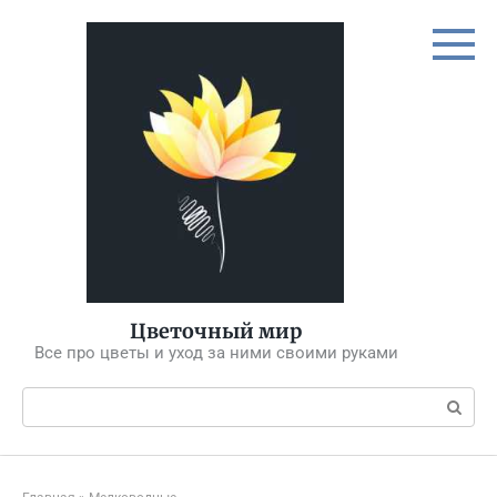
Перейти
к
контенту
Цветочный мир
Все про цветы и уход за ними своими руками
Поиск: