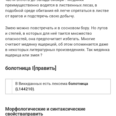
преимущественно водятся в лиственных лесах, в
подобной среде обитания ей легче спрятаться в листве
от врагов и подстеречь свою добычу.
Змею можно повстречать и в сосновом бору. Но лугов
и степей, в которых для неё таится множество
опасностей, она предпочитает избегать. Многие
считают медянку ящерицей, об этом опоминается даже
в некоторых литературных произведениях. Так медянка
ящерица или змея ?
болотница I[править]
В Викиданных есть лексема
болотница
(L144210)
.
Морфологические и синтаксические
свойстваправить