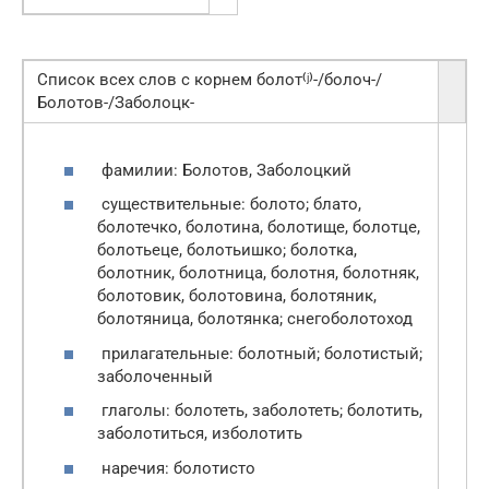
Список всех слов с корнем болот⁽ʲ⁾-/болоч-/
Болотов-/Заболоцк-
фамилии: Болотов, Заболоцкий
существительные: болото; блато,
болотечко, болотина, болотище, болотце,
болотьеце, болотьишко; болотка,
болотник, болотница, болотня, болотняк,
болотовик, болотовина, болотяник,
болотяница, болотянка; снегоболотоход
прилагательные: болотный; болотистый;
заболоченный
глаголы: болотеть, заболотеть; болотить,
заболотиться, изболотить
наречия: болотисто