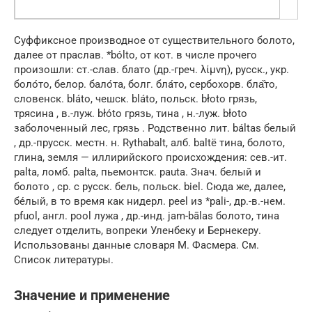
Суффиксное производное от существительного болото,
далее от праслав. *bólto, от кот. в числе прочего
произошли: ст.-слав. блато (др.-греч. λίμνη), русск., укр.
боло́то, белор. бало́та, болг. бла́то, сербохорв. бла̏то,
словенск. bláto, чешск. bláto, польск. błoto грязь,
трясина , в.-луж. błóto грязь, тина , н.-луж. błoto
заболоченный лес, грязь . Родственно лит. báltas белый
, др.-прусск. местн. н. Rythabalt, алб. baltë тина, болото,
глина, земля — иллирийского происхождения: сев.-ит.
palta, ломб. palta, пьемонтск. pauta. Знач. белый и
болото , ср. с русск. бель, польск. biel. Сюда же, далее,
бе́лый, в то время как нидерл. peel из *pali-, др.-в.-нем.
pfuol, англ. pool лужа , др.-инд. jam-bālas болото, тина
следует отделить, вопреки Уленбеку и Бернекеру.
Использованы данные словаря М. Фасмера. См.
Список литературы.
Значение и применение