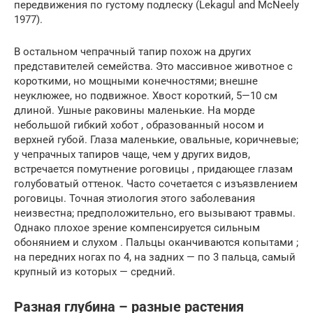
передвижения по густому подлеску (Lekagul and McNeely
1977).
В остальном чепрачный тапир похож на других
представителей семейства. Это массивное животное с
короткими, но мощными конечностями; внешне
неуклюжее, но подвижное. Хвост короткий, 5—10 см
длиной. Ушные раковины маленькие. На морде
небольшой гибкий хобот , образованный носом и
верхней губой. Глаза маленькие, овальные, коричневые;
у чепрачных тапиров чаще, чем у других видов,
встречается помутнение роговицы , придающее глазам
голубоватый оттенок. Часто сочетается с изъязвлением
роговицы. Точная этиология этого заболевания
неизвестна; предположительно, его вызывают травмы.
Однако плохое зрение компенсируется сильным
обонянием и слухом . Пальцы оканчиваются копытами ;
на передних ногах по 4, на задних — по 3 пальца, самый
крупный из которых — средний.
Разная глубина – разные растения