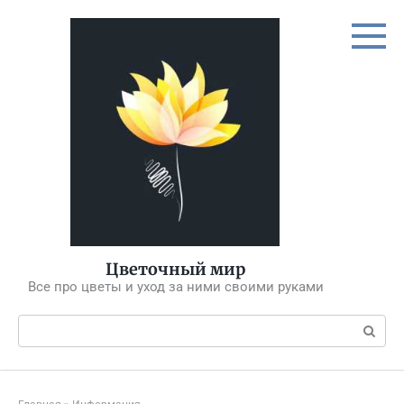
Перейти
к
контенту
Цветочный мир
Все про цветы и уход за ними своими руками
Поиск: