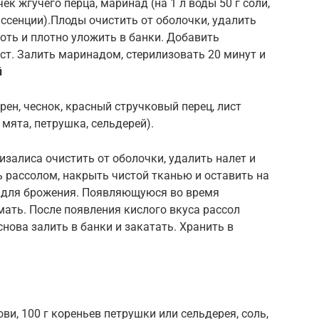
ек жгучего перца, маринад (на 1 л воды 50 г соли,
й эссенции).Плоды очистить от оболочки, удалить
лоть и плотно уложить в банки. Добавить
ист. Залить маринадом, стерилизовать 20 минут и
й
 хрен, чеснок, красный стручковый перец, лист
 мята, петрушка, сельдерей).
физалиса очистить от оболочки, удалить налет и
ь рассолом, накрыть чистой тканью и оставить на
е для брожения. Появляющуюся во время
ать. После появления кислого вкуса рассол
снова залить в банки и закатать. Хранить в
кови, 100 г кореньев петрушки или сельдерея, соль,