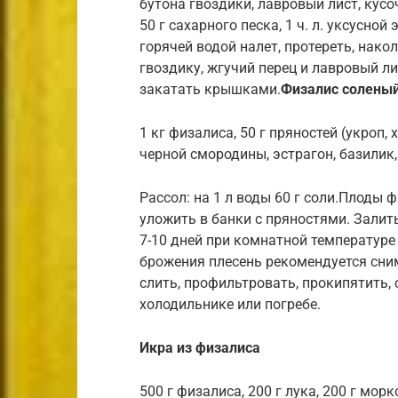
бутона гвоздики, лавровый лист, кусоч
50 г сахарного песка, 1 ч. л. уксусно
горячей водой налет, протереть, нако
гвоздику, жгучий перец и лавровый л
закатать крышками.
Физалис солены
1 кг физалиса, 50 г пряностей (укроп,
черной смородины, эстрагон, базилик,
Рассол: на 1 л воды 60 г соли.Плоды 
уложить в банки с пряностями. Залит
7-10 дней при комнатной температур
брожения плесень рекомендуется сним
слить, профильтровать, прокипятить, 
холодильнике или погребе.
Икра из физалиса
500 г физалиса, 200 г лука, 200 г мор