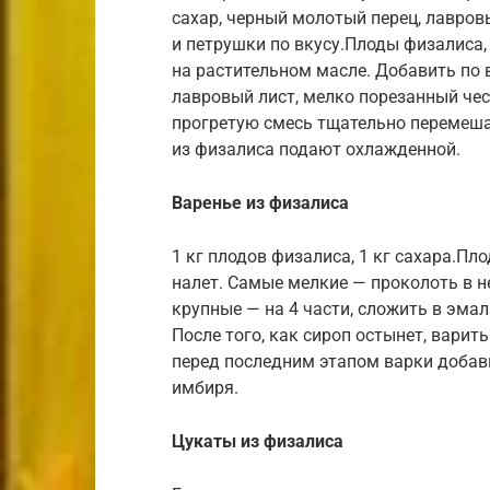
сахар, черный молотый перец, лавров
и петрушки по вкусу.Плоды физалиса,
на растительном масле. Добавить по в
лавровый лист, мелко порезанный чес
прогретую смесь тщательно перемеша
из физалиса подают охлажденной.
Варенье из физалиса
1 кг плодов физалиса, 1 кг сахара.Пл
налет. Самые мелкие — проколоть в н
крупные — на 4 части, сложить в эма
После того, как сироп остынет, вари
перед последним этапом варки добав
имбиря.
Цукаты из физалиса