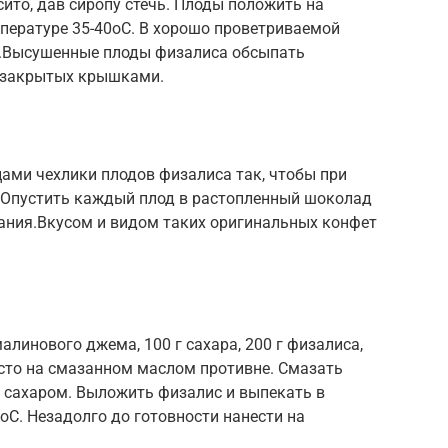
сито, дав сиропу стечь. Плоды положить на
мпературе 35-40оС. В хорошо проветриваемой
я.Высушенные плоды физалиса обсыпать
, закрытых крышками.
ами чехлики плодов физалиса так, чтобы при
. Опустить каждый плод в растопленный шоколад
вания.Вкусом и видом таких оригинальных конфет
малинового джема, 100 г сахара, 200 г физалиса,
есто на смазанном маслом противне. Смазать
сахаром. Выложить физалис и выпекать в
оС. Незадолго до готовности нанести на