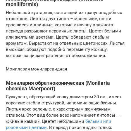
moniliformis)
Небольшой кустарник, состоящий из гранулоподобных
отростков. Листья двух типов – маленькие, почти
сросшиеся и длинные, которые к началу влажного
периода разрывают первичные листы. Цветет белыми
или желтыми цветами. Цветы обладают слабым
ароматом. Вырастают на отдельных цветоносах. Листья
высыхая, образуют подобно пергаменту кожицу,
которая защищает растения от обезвоживания.
Монилария мониларевидная
Монилария обратноконическая (Monilaria
obconica Maerpoort)
Суккулент, образующий кочку диаметром 30 см., имеет
короткие стебли структурой, напоминающие бусины.
Листья ярко-зеленые, с характерным жемчужным
отливом. Этот вид более всех напоминает литопсы —
«Живые камни». Цветет небольшими
белыми или
розовыми цветами
. В период покоя видны только