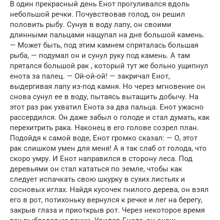
В один прекрасный день Енот прогуливался вдоль
небольшой речки. Почувствовав голод, он решил
половить рыбу. Сунув в воду лапу, он своими
длинными пальцами нащупал на дне большой камень.
— Может быть, под этим камнем спряталась большая
рыба, — подумал он и сунул руку под камень. А там
прятался большой рак , который тут же больно ущипнул
енота за палец. — Ой-ой-ой! — закричал Енот,
выдергивая лапу из-под камня. Но через мгновение он
снова сунул ее в воду, пытаясь вытащить добычу. На
этот раз рак ухватил Енота за два пальца. Енот ужасно
рассердился. Он даже забыл о голоде и стал думать, как
перехитрить рака. Наконец в его голове созрел план.
Подойдя к самой воде, Енот громко сказал: — О, этот
рак слишком умен для меня! А я так слаб от голода, что
скоро умру. И Енот направился в сторону леса. Под
деревьями он стал кататься по земле, чтобы как
следует испачкать свою шкурку в сухих листьях и
сосновых иглах. Найдя кусочек гнилого дерева, он взял
его в рот, потихоньку вернулся к речке и лег на берегу,
закрыв глаза и приоткрыв рот. Через некоторое время