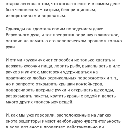
старая легенда о том, что когда-то енот и в самом деле
был человеком, – хитрым, беспринципным,
изворотливым и вороватым.
Однажды он «достал» своим поведением даже
Верховного духа, и тот превратил воришку в животное,
оставив на память о его человеческом прошлом только
руки.
И этими «руками» енот способен не только хватать и
держать кусочки пищи, ловить рыбу, выкапывать в иле
рачков и улиток, мастерски удерживаться на
практически любых вертикальных поверхностях и т.п.,
но и запросто открывать крышки контейнеров,
поворачивать дверные ручки и открывать щеколды,
развязывать пакеты, крутить краны с водой и делать
много других «полезных» вещей.
И, как мы уже говорили, расположенные на лапках
енота рецепторы имеют наибольшую чувствительность
в воде, вот енот и проверяет, действительно ли