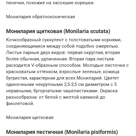
пенечки, похожие на засохшие корешки.
Монилария обратноконическая
Монилария щитковая (Monilaria scutata)
Кочкообразный суккулент с толстоватыми корнями,
соединяющимися между собой подобно ожерелью.
Листья парные двух видов: первая округлая, вторая
более обычная, удлиненная. Вторая пара листьев
расходится V-образным способом. Молодые листочки с
красноватым оттенком, взрослые зеленые, кожица
бугристая, характерная для всех Мониларий. Цветет
одиночными некрупными 2,5-3,5 см диаметром с 5
неравными, бугорчатыми чашелистиками. Окраска
разнообразна: от белой с желтой каемкой до
фиолетовой.
Монилария щитковая
Монилария пестичная (Monilaria pisiformis)