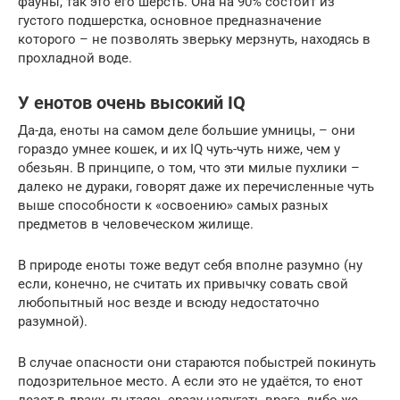
фауны, так это его шерсть. Она на 90% состоит из
густого подшерстка, основное предназначение
которого – не позволять зверьку мерзнуть, находясь в
прохладной воде.
У енотов очень высокий IQ
Да-да, еноты на самом деле большие умницы, – они
гораздо умнее кошек, и их IQ чуть-чуть ниже, чем у
обезьян. В принципе, о том, что эти милые пухлики –
далеко не дураки, говорят даже их перечисленные чуть
выше способности к «освоению» самых разных
предметов в человеческом жилище.
В природе еноты тоже ведут себя вполне разумно (ну
если, конечно, не считать их привычку совать свой
любопытный нос везде и всюду недостаточно
разумной).
В случае опасности они стараются побыстрей покинуть
подозрительное место. А если это не удаётся, то енот
лезет в драку, пытаясь сразу напугать врага, либо же