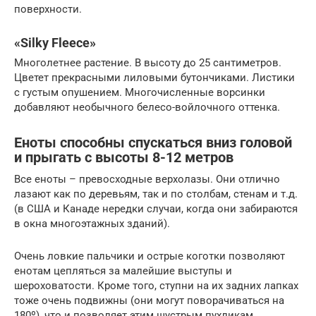
поверхности.
«Silky Fleece»
Многолетнее растение. В высоту до 25 сантиметров.
Цветет прекрасными лиловыми бутончиками. Листики
с густым опушением. Многочисленные ворсинки
добавляют необычного белесо-войлочного оттенка.
Еноты способны спускаться вниз головой
и прыгать с высоты 8-12 метров
Все еноты – превосходные верхолазы. Они отлично
лазают как по деревьям, так и по столбам, стенам и т.д.
(в США и Канаде нередки случаи, когда они забираются
в окна многоэтажных зданий).
Очень ловкие пальчики и острые коготки позволяют
енотам цепляться за малейшие выступы и
шероховатости. Кроме того, ступни на их задних лапках
тоже очень подвижны (они могут поворачиваться на
180º), что и позволяет этим шустрым пухликам