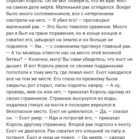
спросил Король. Он не мог поверить, что их враг енот
на самом деле мертв. Маленький рак огляделся. Вокруг
было много соплеменников, все с нетерпением
смотрели на него. — Я убил его! — проговорил
маленький рак. — Это было тяжелое сражение. Много
раз я был на грани поражения, но в конце концов я
схватил его, швырнул на землю и он больше не
поднялся. — Хм… — с сомнением протянул главный рак.
— А ты можешь отвести нас на место этой великой
битвы? — Конечно, могу! Вы сами убедитесь, что енот не
дышит. И вот Король раков со своими подданными
поползли к тому месту, где лежал енот. Енот находился
все на том же месте. Его глаза по-прежнему были
закрыты, рот открыт, лапы подняты кверху. — А ну,
проверь, жив он или нет, — приказал Король одному из
своих стражников. Стражник высунулся из воды,
издалека глянул на енота и поскорее вернулся в
безопасное место. Енот не шевелился. — Да, — сказал
он. — Енот умер. — Иди и потрогай его, — приказал
Король другому стражнику. Второй рак подполз к еноту.
Енот не двигался. Рак схватил его клешней за лапу и
потянул. Енот и ухом не повел. — Он мертв, — сделал