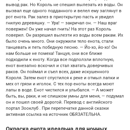
вывод рак. Но Король не спешил вылезать из воды. Он
вызвал еще одного подданного и велел ему заглянут в
рот енота. Рак залез в приоткрытую пасть и увидел
гнилую деревяшку. — Ура! — закричал он. — Наш враг
повержен! Он уже начал гнить! На этот раз Король
поверил. Он разрешил вылезти из воды всем ракам. Их
было очень много. Они окружили тело енота, стали
танцевать и петь победную песню. — Йо-хо, йо-хо! Он
нам больше не помеха! Танцуя, они все ближе
подходили к еноту. Когда все подползли вплотную,
енот внезапно вскочил и стал хватать доверчивых
раков. Он поймал и съел всех, даже искушенного
Короля. Затем енот спустился к реке и отмыл лапки и
мех от грязи и иголок. С тех пор еноты всегда моют
лапы в воде. Енот чистился и улыбался. — А может
быть, вы, раки, и не слишком умны для меня, — подумал
он и пошел своей дорогой. Перевод с английского
портал Зооклуб . При перепечатке данной сказки
активная ссылка на источник ОБЯЗАТЕЛЬНА.
Окраска енота идеальна для ночных