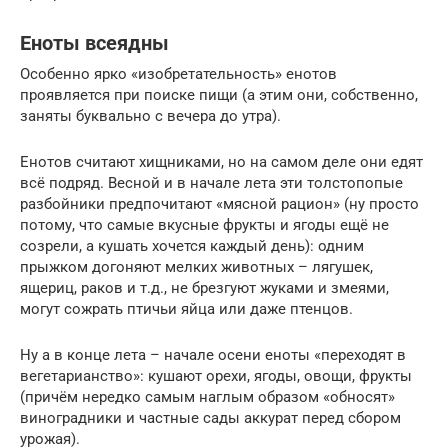
Еноты всеядны
Особенно ярко «изобретательность» енотов
проявляется при поиске пищи (а этим они, собственно,
заняты буквально с вечера до утра).
Енотов считают хищниками, но на самом деле они едят
всё подряд. Весной и в начале лета эти толстопопые
разбойники предпочитают «мясной рацион» (ну просто
потому, что самые вкусные фрукты и ягоды ещё не
созрели, а кушать хочется каждый день): одним
прыжком догоняют мелких животных – лягушек,
ящериц, раков и т.д., не брезгуют жуками и змеями,
могут сожрать птичьи яйца или даже птенцов.
Ну а в конце лета – начале осени еноты «переходят в
вегетарианство»: кушают орехи, ягоды, овощи, фрукты
(причём нередко самым наглым образом «обносят»
виноградники и частные сады аккурат перед сбором
урожая).