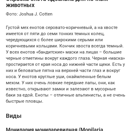
животных
Фото: Joshua J. Cotten
Густой мех енотов серовато-коричневый, а на хвосте
имеется от пяти до семи тонких темных колец,
чередующихся с более широкими серыми или
коричневыми кольцами. Кончик хвоста всегда темный.
У всех енотов «бандитские» маски на лицах – большие
черные отметины вокруг каждого глаза. Черная «маска»
простирается от края носа до нижней части щеки. Есть у
них и беловатые пятна на верхней части глаз и вокруг
носа. У енотов круглые уши, окаймленные белым
мехом. У них очень ловкие передние лапы, они, как
известно, открывают замки и залезают в мусорные
баки за едой. Еноты – отличные альпинисты, а не очень
быстрые пловцы.
Виды
Монилария мониларевидная (Monilaria