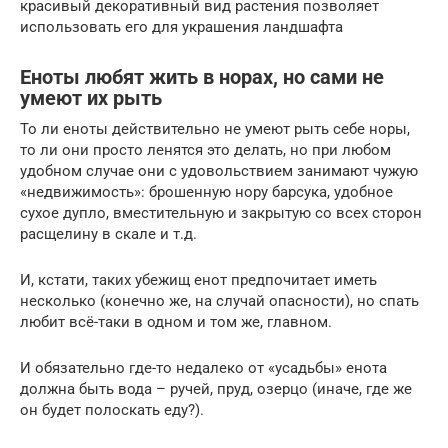
красивый декоративный вид растения позволяет
использовать его для украшения ландшафта
Еноты любят жить в норах, но сами не
умеют их рыть
То ли еноты действительно не умеют рыть себе норы,
то ли они просто ленятся это делать, но при любом
удобном случае они с удовольствием занимают чужую
«недвижимость»: брошенную нору барсука, удобное
сухое дупло, вместительную и закрытую со всех сторон
расщелину в скале и т.д.
И, кстати, таких убежищ енот предпочитает иметь
несколько (конечно же, на случай опасности), но спать
любит всё-таки в одном и том же, главном.
И обязательно где-то недалеко от «усадьбы» енота
должна быть вода – ручей, пруд, озерцо (иначе, где же
он будет полоскать еду?).