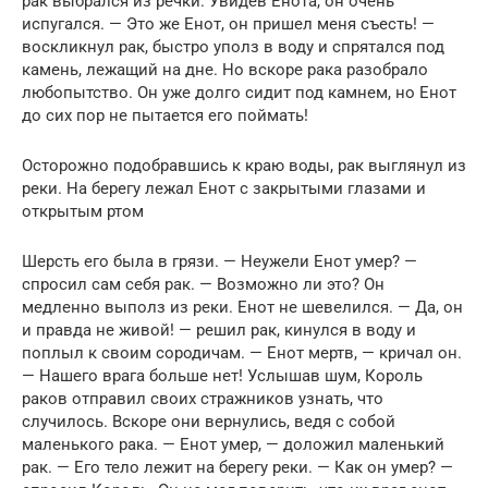
рак выбрался из речки. Увидев Енота, он очень
испугался. — Это же Енот, он пришел меня съесть! —
воскликнул рак, быстро уполз в воду и спрятался под
камень, лежащий на дне. Но вскоре рака разобрало
любопытство. Он уже долго сидит под камнем, но Енот
до сих пор не пытается его поймать!
Осторожно подобравшись к краю воды, рак выглянул из
реки. На берегу лежал Енот с закрытыми глазами и
открытым ртом
Шерсть его была в грязи. — Неужели Енот умер? —
спросил сам себя рак. — Возможно ли это? Он
медленно выполз из реки. Енот не шевелился. — Да, он
и правда не живой! — решил рак, кинулся в воду и
поплыл к своим сородичам. — Енот мертв, — кричал он.
— Нашего врага больше нет! Услышав шум, Король
раков отправил своих стражников узнать, что
случилось. Вскоре они вернулись, ведя с собой
маленького рака. — Енот умер, — доложил маленький
рак. — Его тело лежит на берегу реки. — Как он умер? —