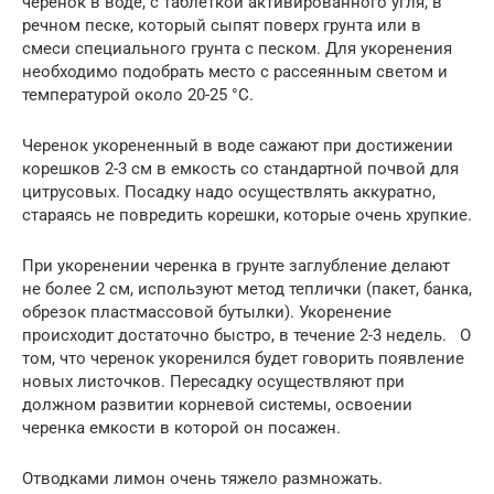
черенок в воде, с таблеткой активированного угля, в
речном песке, который сыпят поверх грунта или в
смеси специального грунта с песком. Для укоренения
необходимо подобрать место с рассеянным светом и
температурой около 20-25 °C.
Черенок укорененный в воде сажают при достижении
корешков 2-3 см в емкость со стандартной почвой для
цитрусовых. Посадку надо осуществлять аккуратно,
стараясь не повредить корешки, которые очень хрупкие.
При укоренении черенка в грунте заглубление делают
не более 2 см, используют метод теплички (пакет, банка,
обрезок пластмассовой бутылки). Укоренение
происходит достаточно быстро, в течение 2-3 недель. О
том, что черенок укоренился будет говорить появление
новых листочков. Пересадку осуществляют при
должном развитии корневой системы, освоении
черенка емкости в которой он посажен.
Отводками лимон очень тяжело размножать.