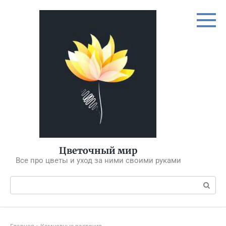
Перейти
к
контенту
Цветочный мир
Все про цветы и уход за ними своими руками
Поиск: